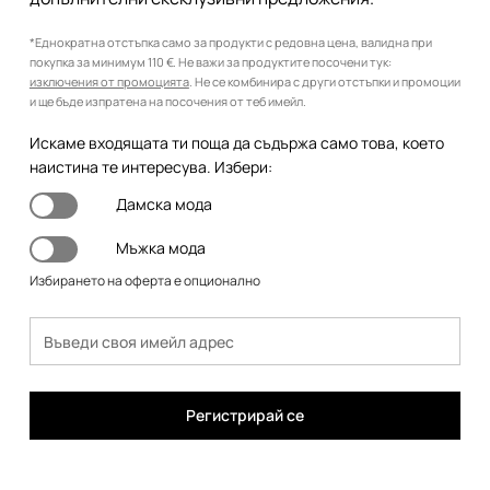
*Еднократна отстъпка само за продукти с редовна цена, валидна при
покупка за минимум 110 €. Не важи за продуктите посочени тук:
изключения от промоцията
. Не се комбинира с други отстъпки и промоции
и ще бъде изпратена на посочения от теб имейл.
Искаме входящата ти поща да съдържа само това, което
наистина те интересува. Избери:
Дамска мода
Мъжка мода
Избирането на оферта е опционално
Регистрирай се