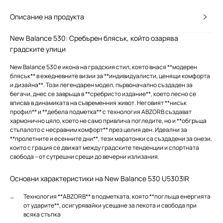
Описание на продукта
New Balance 530: Сребърен блясък, който озарява
градските улици
New Balance 530 е икона на градския стил, която внася **модерен
блясък** в ежедневните визии за **индивидуалисти, ценящи комфорта
и дизайна**. Този легендарен модел, първоначално създаден за
бегачи, днес се завръща в **сребристо издание**, което лесно се
вписва в динамиката на съвременния живот. Неговият **нисък
профил** и **дебела подметка** с технология ABZORB създават
хармонично цяло, което не само привлича погледите, но и **обгръща
стъпалото с несравним комфорт** през целия ден. Идеални за
**пролетните и есенните дни**, тези маратонки са създадени за онези,
които с грация се движат между градските тенденции и спортната
свобода – от сутрешни срещи до вечерни излизания.
Основни характеристики на New Balance 530 U5303IR
Технология **ABZORB** в подметката, която **поглъща енергията
от ударите**, осигурявайки усещане за лекота и свобода при
всяка стъпка