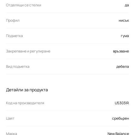
Отделящи се стелки
да
Профил
нисък
Подметка
гума
Закрепване и регулиране
връзване
Вид подметка
дебела
Детайли за продукта
Код на производителя
U5303IR
Цвят
сребърен
Марка
New Balance