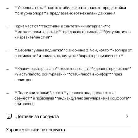
**Укрепена пета**, която стабилизира стъпалото, предлагайки
**сигурна опора** и предпазвайки от нежелани движения
Горна част от **текстилни и синтетични материали** с
**металически завършек**, придаваща на модела **футуристичен
и изразителен стил**
**Дебела гумена подметка** с височина 2-4 см, която **изолира от
настилката** и придава на силуета **характерна масивност**
**Класическо връзване**, което позволява **идеално прилягане**
към стъпалото, осигурявайки **стабилност и комфорт** през
целия ден
**Подвижни стелки**, което **улеснява поддържането на
свежест** и позволява **индивидуално регулиране на комфорта**
при носене
Детайли за продукта
Характеристики на продукта