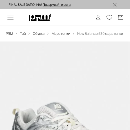
FINAL SALE ЗАПОЧНА!
Пазарувайте сега
Изпращане до 24 часа >
PRM
Той
Обувки
Маратонки
New Balance 530 маратонки