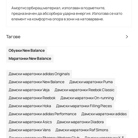
Амортисорбиращ материал, използван в подметките,
предназначен да абсорбира ударна енергия. Използва се като
елемент на комфортна опора в зони на натоварване.
Тагове
Обувки New Balance
Маратонки New Balance
Дамски маратонки adidas Originals
Дамски маратонки New Balance
Дамски маратонки Puma
Дамски маратонки Veja
Дамски маратонки Reebok Classic
Дамски маратонки Reebok
Дамски маратонки On-running
Дамски маратонки Hoka
Дамски маратонки Filling Pieces
Дамски маратонки adidas Performance
Дамски маратонки adidas
Дамски маратонки Asics
Дамски маратонки Diadora
Дамски маратонки Vans
Дамски маратонки Raf Simons
Дамски маратонки Stepney Workers Club
Дамски маратонки Y-3