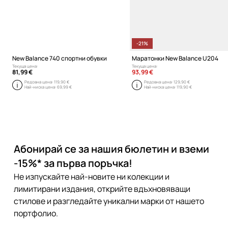
-21%
New Balance 740 спортни обувки
Маратонки New Balance U204
Текуща цена:
Текуща цена:
81,99 €
93,99 €
Редовна цена:
119,90 €
Редовна цена:
129,90 €
Най-ниска цена:
69,99 €
Най-ниска цена:
119,90 €
Абонирай се за нашия бюлетин и вземи
-15%* за първа поръчка!
Не изпускайте най-новите ни колекции и
лимитирани издания, открийте вдъхновяващи
стилове и разгледайте уникални марки от нашето
портфолио.