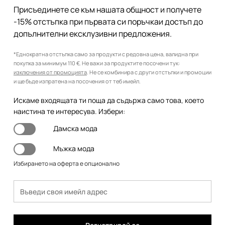
Присъединете се към нашата общност и получете
-15% отстъпка при първата си поръчкаи достъп до
допълнителни ексклузивни предложения.
*Еднократна отстъпка само за продукти с редовна цена, валидна при
покупка за минимум 110 €. Не важи за продуктите посочени тук:
изключения от промоцията
. Не се комбинира с други отстъпки и промоции
и ще бъде изпратена на посочения от теб имейл.
Искаме входящата ти поща да съдържа само това, което
наистина те интересува. Избери:
Дамска мода
Мъжка мода
Избирането на оферта е опционално