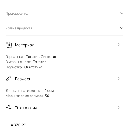
Производител
Код на продукта
Материал
Горна част
:
Текстил, Синтетика
Вътрешна част
:
Текстил
Подметка
:
Синтетика
Размери
Дължина на вложката
:
24 см
Мерките са за размер
:
36
Технология
ABZORB