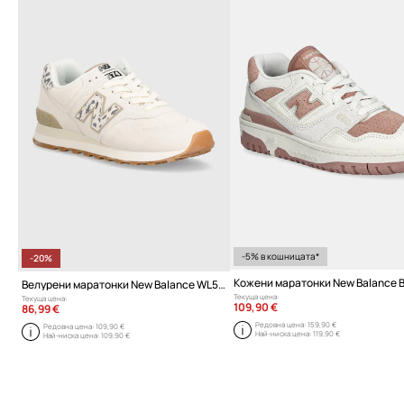
-5% в кошницата*
-20%
Велурени маратонки New Balance WL574XD2
Текуща цена:
Текуща цена:
109,90 €
86,99 €
Редовна цена:
159,90 €
Редовна цена:
109,90 €
Най-ниска цена:
119,90 €
Най-ниска цена:
109,90 €