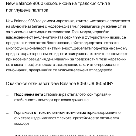
New Balance 9060 бежов: икона на градския стил в
приглушена палитра
New Balance 9060 са дамски маратонки, които съчетават наследството
на обувките за бягане с модерен дизайн, предлагайки уникален стил
за съвременните модни ентусиастки. Този модел, черпейки
вдъхновение от емблематичната серия 99x и футуристични визии, се
представя в елегантен бежов нюанс, който подчертава неговата
многофункционалност и изтънченост. Дебелата подметка не само му
придава характерен, смел вид, но и осигурява изключителен комфорт
при носене през целия ден. Идеални за градски стил, тези маратонки
се вписват перфектно както в ежедневни, така и в по-премислени
комбинации, превръщайки се в ключов елемент от гардероба.
С какво се отличават New Balance 9060 U90605GN?
Подсилена пета
стабилизира стъпалото, осигурявайки
стабилност и комфорт при всяко движение
Горна част от текстилен и синтетичен материал
хармонично
съчетава издръжливост с лекота, грижейки се за оптимален
комфорт