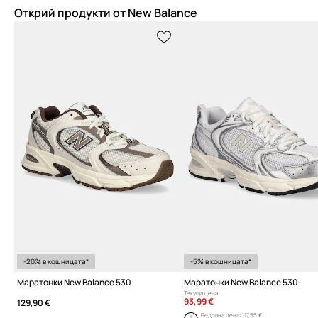
Открий продукти от New Balance
-20% в кошницата*
-5% в кошницата*
Маратонки New Balance 530
Маратонки New Balance 530
Текуща цена:
93,99 €
129,90 €
Редовна цена:
117,55 €