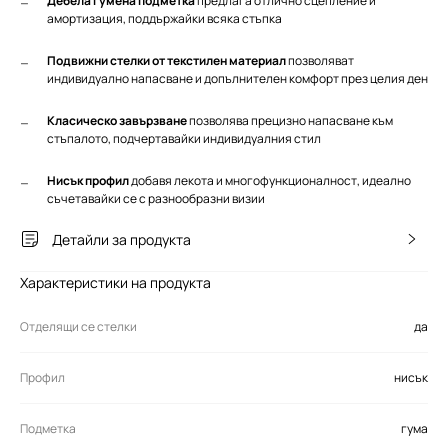
Дебела гумена подметка
предлага отлично сцепление и
амортизация, поддържайки всяка стъпка
Подвижни стелки от текстилен материал
позволяват
индивидуално напасване и допълнителен комфорт през целия ден
Класическо завързване
позволява прецизно напасване към
стъпалото, подчертавайки индивидуалния стил
Нисък профил
добавя лекота и многофункционалност, идеално
съчетавайки се с разнообразни визии
Детайли за продукта
Характеристики на продукта
Отделящи се стелки
да
Профил
нисък
Подметка
гума