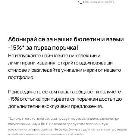
Най-ниска цена:
100,99 €
Абонирай се за нашия бюлетин и вземи
-15%* за първа поръчка!
Не изпускайте най-новите ни колекции и
лимитирани издания, открийте вдъхновяващи
стилове и разгледайте уникални марки от нашето
портфолио.
Присъединете се към нашата общност и получете
-15% отстъпка при първата си поръчкаи достъп до
допълнителни ексклузивни предложения.
*Еднократна отстъпка само за продукти с редовна цена, валидна при
покупка за минимум 110 €. Не важи за продуктите посочени тук:
изключения от промоцията
. Не се комбинира с други отстъпки и промоции
и ще бъде изпратена на посочения от теб имейл.