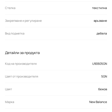
Стелка
текстилна
Закрепване и регулиране
връзване
Вид подметка
дебела
Детайли за продукта
Код на производителя
U90605GN
Цвят от производителя
5GN
Цвят
бежов
Марка
New Balance