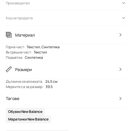
Производител
Код на продукта
Материал
Горна част
:
Текстил, Синтетика
Вътрешна част
:
Текстил
Подметка
:
Синтетика
Размери
Дължина на вложката
:
24,5 см
Мерките са за размер
:
39.5
Тагове
Обувки New Balance
Маратонки New Balance