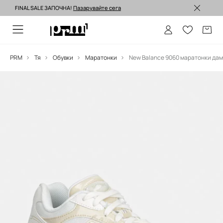
FINAL SALE ЗАПОЧНА!
Пазарувайте сега
Изпращане до 24 часа >
PRM
Тя
Обувки
Маратонки