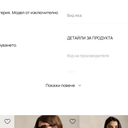
атерия. Модел от изключително
Вид яка
ДЕТАЙЛИ ЗА ПРОДУКТА
буването.
Код на производителя
Цвят
Покажи повече
Марка
Pol
Производител
Код на продукта