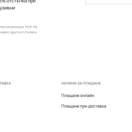
5% отстъпка при
лузивни
ка за минимум 110 €. Не
инира с други отстъпки и
ТАВКА
НАЧИНИ ЗА ПЛАЩАНЕ
Плащане онлайн
Плащане при доставка