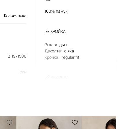
100% памук
Класическа
КРОЙКА
Ръкав
:
дълъг
Деколте
:
с яка
211971500
Кройка
:
regular fit
син
РАЗМЕРИ
o Ralph Lauren
Моделът в снимката е висок 179
см и носи размер S
Стандартен размер
Препоръчваме ви да изберете
размера, който носите обикновено.
Препоръката се основава на