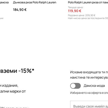
 дамска
Дънкова риза Polo Ralph Lauren
Текуща цена:
184,90 €
119,90 €
Редовна цена:
209,90 €
дни:
Най-ниска цена за последните 30
129,90 €
 вземи -15%*
Искаме входящата ти п
наистина те интересув
и издания,
Дамска мода
ални марки от
Избирането на оферта е о