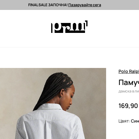
FINAL SALE ЗАПОЧНА!
Пазарувайте сега
 поръчки над 90 EUR *
Изпращане до 24 часа >
Premium марки >
Polo Ralp
Памуч
дамска в л
169,90
Цвят:
си