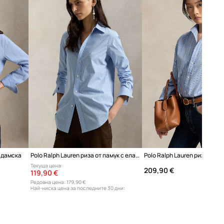
размерите на продукта и размера на
марката.
Размерите, представени в магазина,
са преизчислени спрямо
стандартната европейска таблица с
размери. На етикета на доставения
продукт е посочена оригиналната
маркировка на производителя.
Таблица с размери
н дамска
Polo Ralph Lauren риза от памук с еластан дамска
Текуща цена:
209,90 €
119,90 €
Редовна цена:
179,90 €
Най-ниска цена за последните 30 дни:
129,90 €