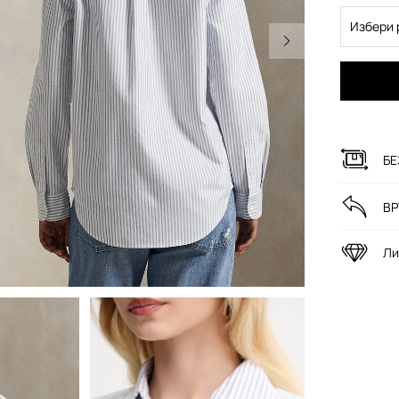
Избери 
БЕ
ВР
Ли