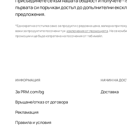
Присъединете се към нашата общност и получете -1
първата си поръчкаи достъп до допълнителни екск
предложения.
*Еднократна отстъпка само за продукти с редовна цена, валидна при покуп
важи за продуктите посочени тук:
изключения от промоцията
. Не се комб
промоции и ще бъде изпратена на посочения от теб имейл.
ИНФОРМАЦИЯ
НАЧИН НА ДОС
За PRM.com/bg
Доставка
Връщане/отказ от договора
Рекламация
Правила и условия