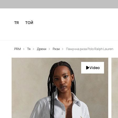
Безплатни доставка и връщане за
ТЯ
ТОЙ
PRM
Тя
Дрехи
Ризи
Памучна риза Polo Ralph Lauren
Video