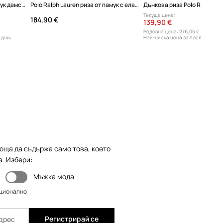
Polo Ralph Lauren риза от памук дамска
Polo Ralph Lauren риза от памук с еластан дамска
Дънкова риза Polo Ralph La
Текуща цена:
184,90 €
139,90 €
Редовна цена:
276,05 €
 дни:
Най-ниска цена за последните 3
169,90 €
оща да съдържа само това, което
а. Избери:
Мъжка мода
пционално
Регистрирай се