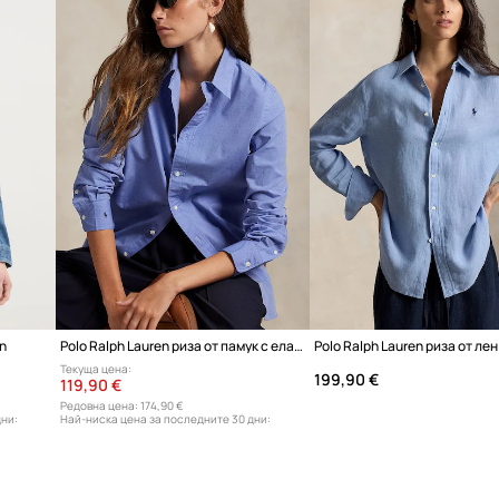
en
Polo Ralph Lauren риза от памук с еластан дамска
Polo Ralph Lauren риза от ле
Текуща цена:
199,90 €
119,90 €
Редовна цена:
174,90 €
дни:
Най-ниска цена за последните 30 дни:
129,90 €