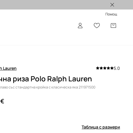
Лимитирани колекции >
Помощ
h Lauren
5.0
на риза Polo Ralph Lauren
илаво със стандартна кройка с класическа яка 211971500
 €
н
Таблица с размери