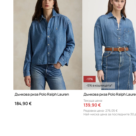
-17%
-5% в кошницата*
Дънкова риза Polo Ralph Lauren
Дънкова риза Polo Ralph Laur
Текуща цена:
184,90 €
139,90 €
Редовна цена:
276,05 €
Най-ниска цена за последните 30 
169,90 €