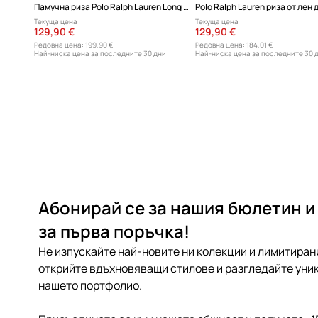
Памучна риза Polo Ralph Lauren Long Sleeve Light Shirt
Polo Ralph Lauren риза от лен
Текуща цена:
Текуща цена:
129,90 €
129,90 €
Редовна цена:
199,90 €
Редовна цена:
184,01 €
Най-ниска цена за последните 30 дни:
Най-ниска цена за последните 30 
139,90 €
139,90 €
Абонирай се за нашия бюлетин и
за първа поръчка!
Не изпускайте най-новите ни колекции и лимитиран
открийте вдъхновяващи стилове и разгледайте уник
нашето портфолио.