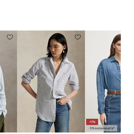
-17%
-5% в кошницата*