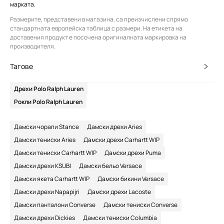
марката.
Размерите, представени в магазина, са преизчислени спрямо
стандартната европейска таблица с размери. На етикета на
доставения продукт е посочена оригиналната маркировка на
производителя.
Тагове
Дрехи Polo Ralph Lauren
Рокли Polo Ralph Lauren
Дамски чорапи Stance
Дамски дрехи Aries
Дамски тениски Aries
Дамски дрехи Carhartt WIP
Дамски тениски Carhartt WIP
Дамски дрехи Puma
Дамски дрехи KSUBI
Дамски бельо Versace
Дамски якета Carhartt WIP
Дамски бикини Versace
Дамски дрехи Napapijri
Дамски дрехи Lacoste
Дамски панталони Converse
Дамски тениски Converse
Дамски дрехи Dickies
Дамски тениски Columbia