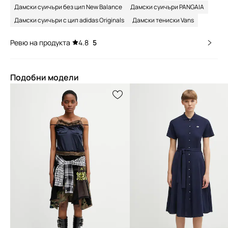
Дамски суичъри без цип New Balance
Дамски суичъри PANGAIA
Дамски суичъри с цип adidas Originals
Дамски тениски Vans
Ревю на продукта
4.8
5
Подобни модели