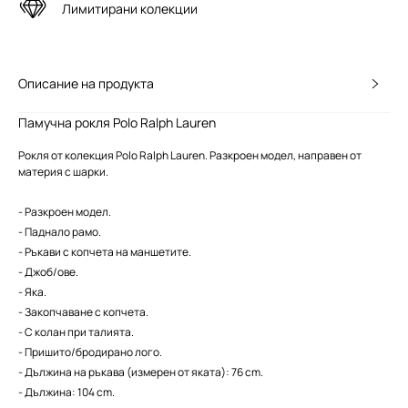
Лимитирани колекции
Описание на продукта
Памучна рокля Polo Ralph Lauren
Рокля от колекция Polo Ralph Lauren. Разкроен модел, направен от
материя с шарки.
- Разкроен модел.
- Паднало рамо.
- Ръкави с копчета на маншетите.
- Джоб/ове.
- Яка.
- Закопчаване с копчета.
- С колан при талията.
- Пришито/бродирано лого.
- Дължина на ръкава (измерен от яката): 76 cm.
- Дължина: 104 cm.