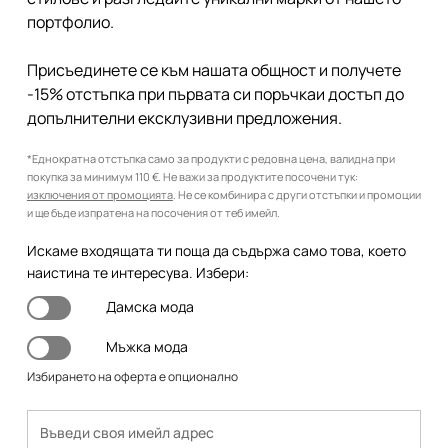
портфолио.
Присъединете се към нашата общност и получете
-15% отстъпка при първата си поръчкаи достъп до
допълнителни ексклузивни предложения.
*Еднократна отстъпка само за продукти с редовна цена, валидна при
покупка за минимум 110 €. Не важи за продуктите посочени тук:
изключения от промоцията
. Не се комбинира с други отстъпки и промоции
и ще бъде изпратена на посочения от теб имейл.
Искаме входящата ти поща да съдържа само това, което
наистина те интересува. Избери:
Дамска мода
Мъжка мода
Избирането на оферта е опционално