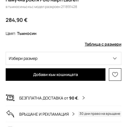
в тъмносиньо къс модел разкроен 211891428
284,90 €
Цвят:
тъмносин
Таблица с размери
Избери размер
Добави към кошницата
БЕЗПЛАТНА ДОСТАВКА от
90 €
.
30 дни право на връщане
ВРЪЩАНЕ И РЕКЛАМАЦИЯ