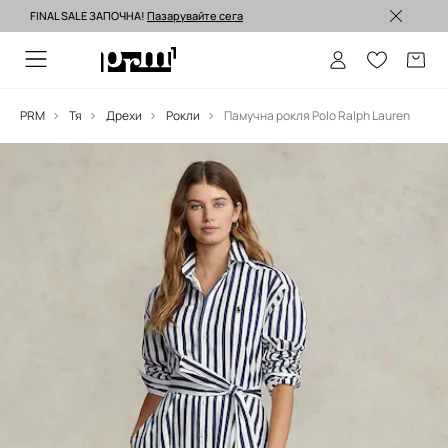
FINAL SALE ЗАПОЧНА!
Пазарувайте сега
Изпращане до 24 часа >
PRM
Тя
Дрехи
Рокли
Памучна рокля Polo Ralph Lauren