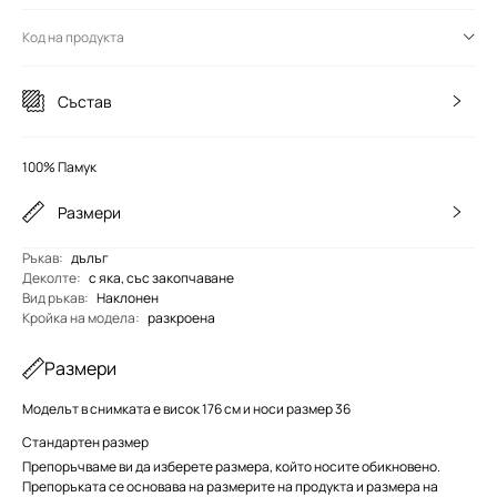
Код на продукта
Състав
100% Памук
Размери
Ръкав
:
дълъг
Деколте
:
с яка, със закопчаване
Вид ръкав
:
Наклонен
Кройка на модела
:
разкроена
Размери
Моделът в снимката е висок 176 см и носи размер 36
Стандартен размер
Препоръчваме ви да изберете размера, който носите обикновено.
Препоръката се основава на размерите на продукта и размера на