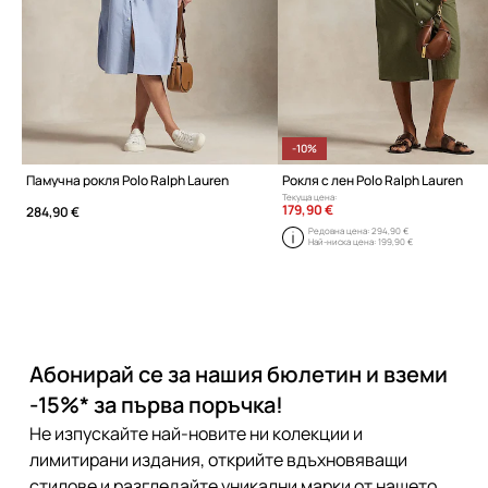
-10%
Памучна рокля Polo Ralph Lauren
Рокля с лен Polo Ralph Lauren
Текуща цена:
179,90 €
284,90 €
Редовна цена:
294,90 €
Най-ниска цена:
199,90 €
Абонирай се за нашия бюлетин и вземи
-15%* за първа поръчка!
Не изпускайте най-новите ни колекции и
лимитирани издания, открийте вдъхновяващи
стилове и разгледайте уникални марки от нашето