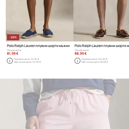
-28%
Polo Ralph Lauren плувни шорти мъжки
Polo Ralph Lauren плувни шорти 
Текуща цена:
Текуща цена:
81,99 €
88,99 €
Редовна цена:
114,90 €
Редовна цена:
124,90 €
Най-ниска цена:
114,90 €
Най-ниска цена:
93,99 €