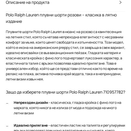
Описание на продукта
Polo Ralph Lauren плувни шорти розови – класика в лятно
издание
Плувните шорти Polo Ralph Lauren в нюанс на розово са квинтeсенция
на летния стил, която съчетава непреходна елегантност с несравним
комфорт за мъже, които ценят свободата и изтънчеността. Този модел,
който е икона на американския preppy стил, се завръща в свеж вариант,
идеално вписвайки се във ваканционния пейзаж. Гладката материя и
класическата кройка с фино лого подчертават луксозния характер, а
еластичната талия с връзки позволява идеално прилягане. Това е
универсален избор, който ще се представи отлично както по време на
релакс на плажа, активна почивка край водата, така и в непринудени,
летни визии извън нея.
Защо да изберете плувни шорти Polo Ralph Lauren 710957782?
Непреходен дизайн
– класическа, гладка кройка с фино лого на
марката, която никога не излиза от мода и подхожда на много
летни визии
Идеално прилягане
– еластичен ластик на талията и регулируеми
връзки позволяват прецизно адаптиране към силуета, което