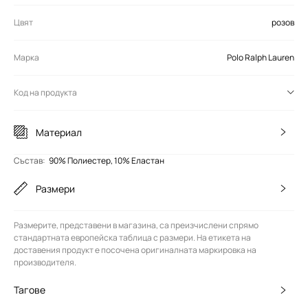
Цвят
розов
Марка
Polo Ralph Lauren
Код на продукта
Материал
Състав
:
90% Полиестер, 10% Еластан
Размери
Размерите, представени в магазина, са преизчислени спрямо
стандартната европейска таблица с размери. На етикета на
доставения продукт е посочена оригиналната маркировка на
производителя.
Тагове