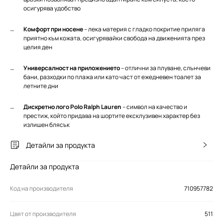
осигурява удобство
Комфорт при носене
– лека материя с гладко покритие приляга
приятно към кожата, осигурявайки свобода на движенията през
целия ден
Универсалност на приложението
– отлични за плуване, слънчеви
бани, разходки по плажа или като част от ежедневен тоалет за
летните дни
Дискретно лого Polo Ralph Lauren
– символ на качество и
престиж, който придава на шортите ексклузивен характер без
излишен блясък
Детайли за продукта
Детайли за продукта
Код на производителя
710957782
Цвят от производителя
511