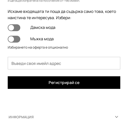
и ще бъде изпратена на посочения от теб имейл.
Искаме входящата ти поща да съдържа само това, което
наистина те интересува. Избери:
Дамска мода
Мъжка мода
Избирането на оферта е опционално
Регистрирай се
ИНФОРМАЦИЯ