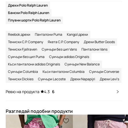
Дрехи Polo Ralph Lauren
Бански Polo Ralph Lauren
Плувни шорти Polo Ralph Lauren
Reebok дрехи
Панталони Puma
Kangol дрехи
Тениски C.P. Company
Якета C.P. Company
Дрехи Butter Goods
Тениски Fjallraven
Суичъри без цип Vans
Панталони Vans
Суичъри без цип Puma
Суичъри adidas Originals
Къси панталони adidas Originals
Суичъри New Balance
Суичъри Columbia
Къси панталони Columbia
Суичъри Converse
Тениски Dickies
Суичъри Lacoste
Дрехи Napapijri
Дрехи Levi's
Ревю на продукта
4.3
6
Разгледай подобни продукти