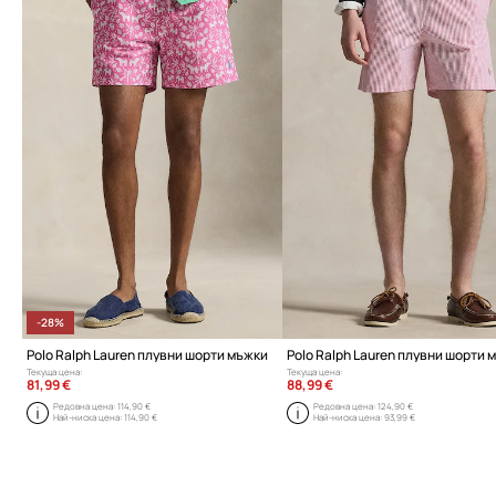
-28%
Polo Ralph Lauren плувни шорти мъжки
Polo Ralph Lauren плувни шорти 
Текуща цена:
Текуща цена:
81,99 €
88,99 €
Редовна цена:
114,90 €
Редовна цена:
124,90 €
Най-ниска цена:
114,90 €
Най-ниска цена:
93,99 €