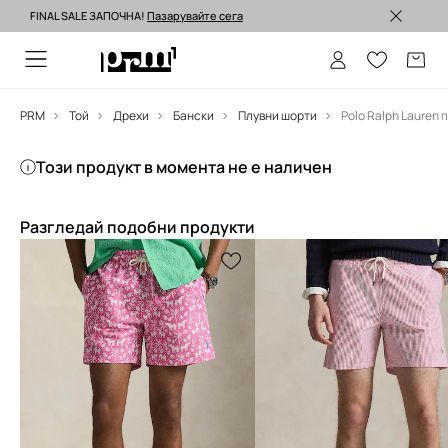
FINAL SALE ЗАПОЧНА!
Пазарувайте сега
Изпращане до 24 часа >
PRM
Той
Дрехи
Бански
Плувни шорти
Този продукт в момента не е наличен
Разгледай подобни продукти