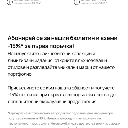
Редовна цена:
114,90 €
Редовна цена:
124,90 €
Най-ниска цена:
114,90 €
Най-ниска цена:
93,99 €
Абонирай се за нашия бюлетин и вземи
-15%* за първа поръчка!
Не изпускайте най-новите ни колекции и
лимитирани издания, открийте вдъхновяващи
стилове и разгледайте уникални марки от нашето
портфолио.
Присъединете се към нашата общност и получете
-15% отстъпка при първата си поръчкаи достъп до
допълнителни ексклузивни предложения.
*Еднократна отстъпка само за продукти с редовна цена, валидна при
покупка за минимум 110 €. Не важи за продуктите посочени тук:
изключения от промоцията
. Не се комбинира с други отстъпки и промоции