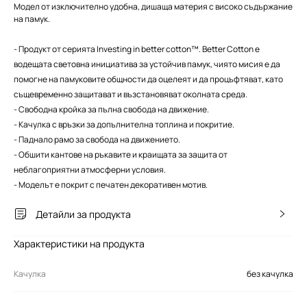
Модел от изключително удобна, дишаща материя с високо съдържание
на памук.
- Продукт от серията Investing in better cotton™. Better Cotton е
водещата световна инициатива за устойчив памук, чиято мисия е да
помогне на памуковите общности да оцелеят и да процъфтяват, като
същевременно защитават и възстановяват околната среда.
- Свободна кройка за пълна свобода на движение.
- Качулка с връзки за допълнителна топлина и покритие.
- Паднало рамо за свобода на движението.
- Обшити кантове на ръкавите и краищата за защита от
неблагоприятни атмосферни условия.
- Моделът е покрит с печатен декоративен мотив.
Детайли за продукта
Характеристики на продукта
Качулка
без качулка