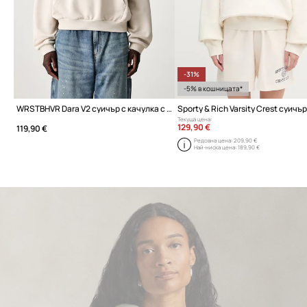
-31%
-5% в кошницата*
WRSTBHVR Dara V2 суичър с качулка с памук дамски
Текуща цена:
129,90 €
119,90 €
Редовна цена:
209,90 €
Най-ниска цена:
189,90 €