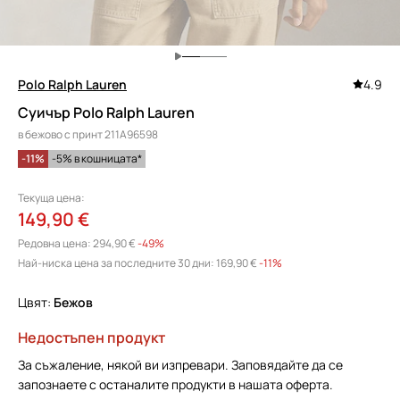
Polo Ralph Lauren
4.9
Суичър Polo Ralph Lauren
в бежово с принт 211A96598
-11%
-5% в кошницата*
Текуща цена:
149,90 €
Редовна цена:
294,90 €
-49%
Най-ниска цена за последните 30 дни:
169,90 €
 -11%
Цвят:
бежов
Недостъпен продукт
За съжаление, някой ви изпревари. Заповядайте да се
запознаете с останалите продукти в нашата оферта.