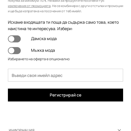
покупка за минимум 110 €. Не важи за продуктите посочени тук:
изключения от промоцията
. Не се комбинира с други отстъпки и промоции
и ще бъде изпратена на посочения от теб имейл.
Искаме входящата ти поща да съдържа само това, което
наистина те интересува. Избери:
Дамска мода
Мъжка мода
Избирането на оферта е опционално
Регистрирай се
ИНФОРМАЦИЯ