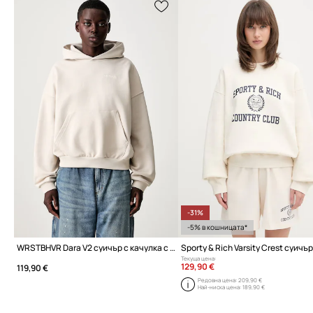
-31%
-5% в кошницата*
WRSTBHVR Dara V2 суичър с качулка с памук дамски
Текуща цена:
129,90 €
119,90 €
Редовна цена:
209,90 €
Най-ниска цена:
189,90 €