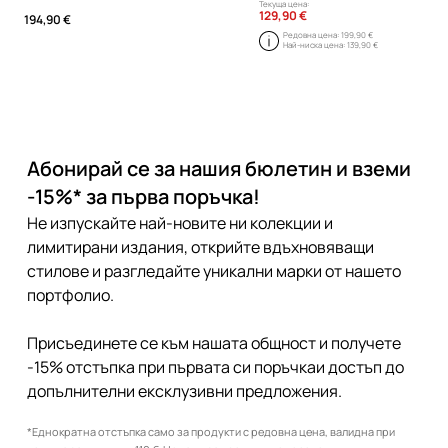
Текуща цена:
129,90 €
194,90 €
Редовна цена:
199,90 €
Най-ниска цена:
139,90 €
Абонирай се за нашия бюлетин и вземи
-15%* за първа поръчка!
Не изпускайте най-новите ни колекции и
лимитирани издания, открийте вдъхновяващи
стилове и разгледайте уникални марки от нашето
портфолио.
Присъединете се към нашата общност и получете
-15% отстъпка при първата си поръчкаи достъп до
допълнителни ексклузивни предложения.
*Еднократна отстъпка само за продукти с редовна цена, валидна при