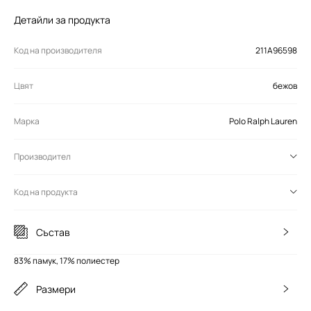
Детайли за продукта
Код на производителя
211A96598
Цвят
бежов
Марка
Polo Ralph Lauren
Производител
Код на продукта
Състав
83% памук, 17% полиестер
Размери