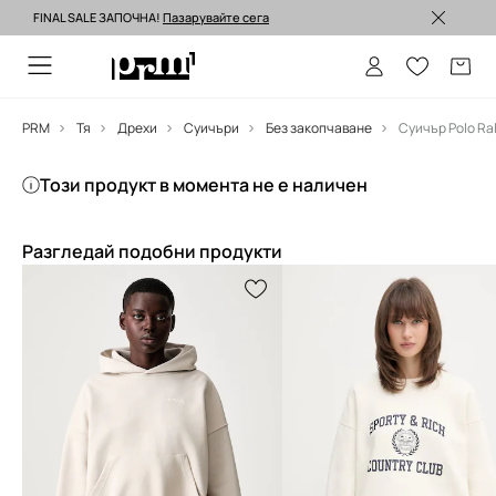
FINAL SALE ЗАПОЧНА!
Пазарувайте сега
Изпращане до 24 часа >
PRM
Тя
Дрехи
Суичъри
Без закопчаване
Суичър Polo Ra
Този продукт в момента не е наличен
Разгледай подобни продукти