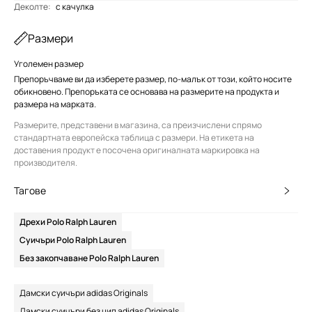
Деколте
:
с качулка
Размери
Уголемен размер
Препоръчваме ви да изберете размер, по-малък от този, който носите
обикновено. Препоръката се основава на размерите на продукта и
размера на марката.
Размерите, представени в магазина, са преизчислени спрямо
стандартната европейска таблица с размери. На етикета на
доставения продукт е посочена оригиналната маркировка на
производителя.
Тагове
Дрехи Polo Ralph Lauren
Суичъри Polo Ralph Lauren
Без закопчаване Polo Ralph Lauren
Дамски суичъри adidas Originals
Дамски суичъри без цип adidas Originals