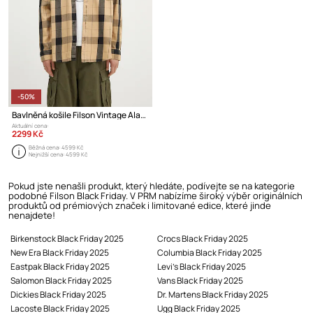
-50%
Bavlněná košile Filson Vintage Alaskan Guide Shirt
Aktuální cena:
2299 Kč
Běžná cena:
4599 Kč
Nejnižší cena:
4599 Kč
Pokud jste nenašli produkt, který hledáte, podívejte se na kategorie
podobné Filson Black Friday. V PRM nabízíme široký výběr originálních
produktů od prémiových značek i limitované edice, které jinde
nenajdete!
Birkenstock Black Friday 2025
Crocs Black Friday 2025
New Era Black Friday 2025
Columbia Black Friday 2025
Eastpak Black Friday 2025
Levi's Black Friday 2025
Salomon Black Friday 2025
Vans Black Friday 2025
Dickies Black Friday 2025
Dr. Martens Black Friday 2025
Lacoste Black Friday 2025
Ugg Black Friday 2025