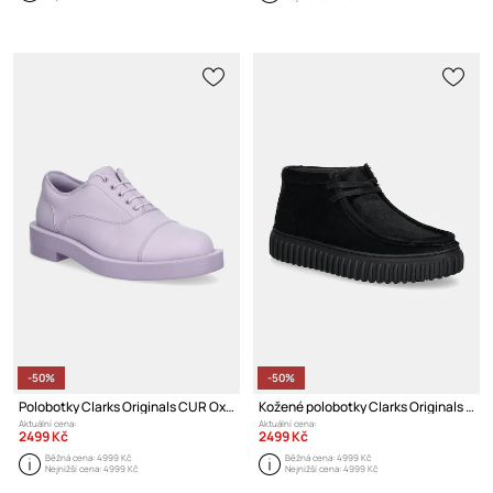
-50%
-50%
Polobotky Clarks Originals CUR Oxford 2
Kožené polobotky Clarks Originals CUR Torhill Hi
Aktuální cena:
Aktuální cena:
2499 Kč
2499 Kč
Běžná cena:
4999 Kč
Běžná cena:
4999 Kč
Nejnižší cena:
4999 Kč
Nejnižší cena:
4999 Kč