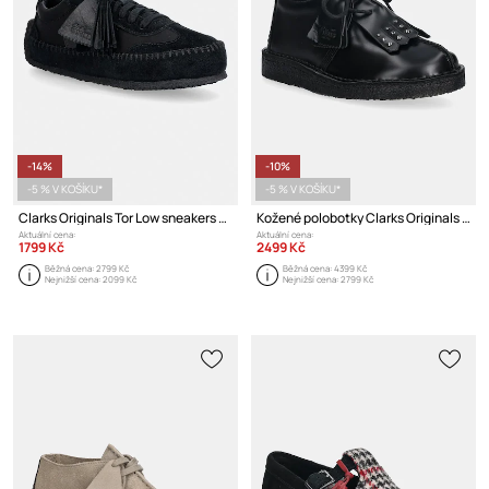
-14%
-10%
-5 % V KOŠÍKU*
-5 % V KOŠÍKU*
Clarks Originals Tor Low sneakers boty dámské semišové
Kožené polobotky Clarks Originals Desert Trek
Aktuální cena:
Aktuální cena:
1799 Kč
2499 Kč
Běžná cena:
2799 Kč
Běžná cena:
4399 Kč
Nejnižší cena:
2099 Kč
Nejnižší cena:
2799 Kč