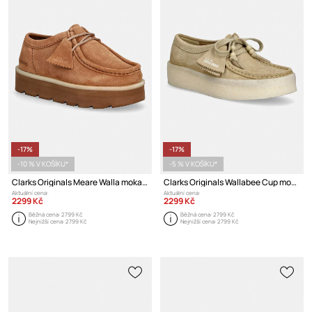
-17%
-17%
-10 % V KOŠÍKU*
-5 % V KOŠÍKU*
Clarks Originals Meare Walla mokasíny dámské semišové
Clarks Originals Wallabee Cup mokasíny dámské semišové
Aktuální cena:
Aktuální cena:
2299 Kč
2299 Kč
Běžná cena:
2799 Kč
Běžná cena:
2799 Kč
Nejnižší cena:
2799 Kč
Nejnižší cena:
2799 Kč