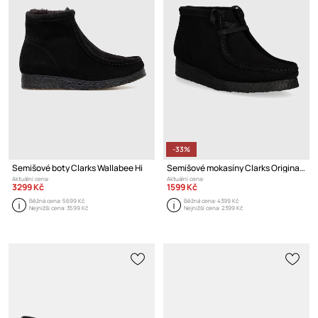
-33%
Semišové boty Clarks Wallabee Hi
Semišové mokasíny Clarks Originals Wallabee Boot
Aktuální cena:
Aktuální cena:
3299 Kč
1599 Kč
Běžná cena:
5699 Kč
Běžná cena:
4399 Kč
Nejnižší cena:
3599 Kč
Nejnižší cena:
2399 Kč