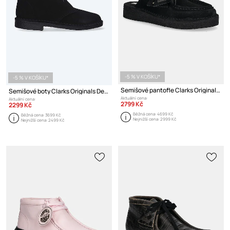
-5 % V KOŠÍKU*
-5 % V KOŠÍKU*
Semišové pantofle Clarks Originals Desert Nomad
Semišové boty Clarks Originals Desert Boot
Aktuální cena:
Aktuální cena:
2799 Kč
2299 Kč
Běžná cena:
4699 Kč
Běžná cena:
3699 Kč
Nejnižší cena:
2999 Kč
Nejnižší cena:
2499 Kč