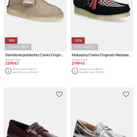
-19%
-33%
-5 % V KOŠÍKU*
-5 % V KOŠÍKU*
Semišové polobotky Clarks Originals Desert Trek
Mokasíny Clarks Originals Wallabee T Bar
Aktuální cena:
Aktuální cena:
2299 Kč
2199 Kč
Běžná cena:
3799 Kč
Běžná cena:
4399 Kč
Nejnižší cena:
2849 Kč
Nejnižší cena:
3299 Kč