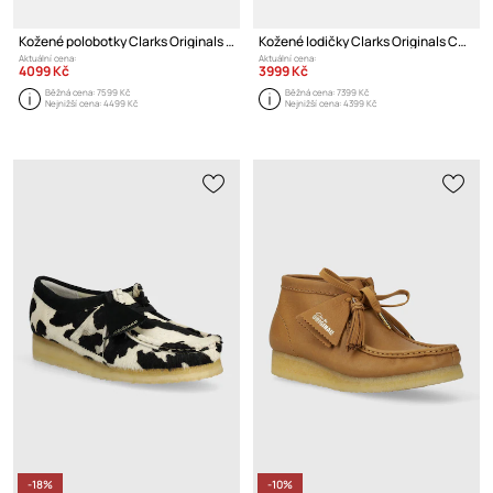
Kožené polobotky Clarks Originals CUR Oxford 1
Kožené lodičky Clarks Originals CUR Loafer 1
Aktuální cena:
Aktuální cena:
4099 Kč
3999 Kč
Běžná cena:
7599 Kč
Běžná cena:
7399 Kč
Nejnižší cena:
4499 Kč
Nejnižší cena:
4399 Kč
-18%
-10%