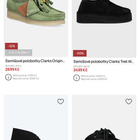
-12%
-5 % V KOŠÍKU*
-50%
Semišové polobotky Clarks Originals Wallabee
Semišové polobotky Clarks Trek Wedge
Aktuální cena:
Aktuální cena:
2699 Kč
2499 Kč
Běžná cena:
4199 Kč
Běžná cena:
4999 Kč
Nejnižší cena:
3099 Kč
Nejnižší cena:
4999 Kč