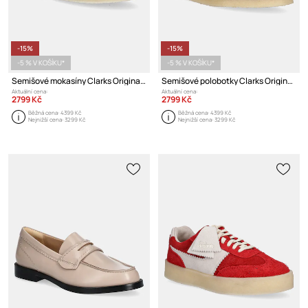
-15%
-15%
-5 % V KOŠÍKU*
-5 % V KOŠÍKU*
Semišové mokasíny Clarks Originals Wallabee T Bar
Semišové polobotky Clarks Originals Wallabee Boot
Aktuální cena:
Aktuální cena:
2799 Kč
2799 Kč
Běžná cena:
4399 Kč
Běžná cena:
4399 Kč
Nejnižší cena:
3299 Kč
Nejnižší cena:
3299 Kč