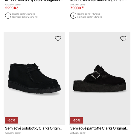
Aktuální cena:
Aktuální cena:
2299 Kč
3999 Kč
Běžná cena:
3999 Kč
Běžná cena:
7399 Kč
Nejnižší cena:
2499 Kč
Nejnižší cena:
4399 Kč
-50%
-50%
Semišové polobotky Clarks Originals Desert Nomad
Semišové pantofle Clarks Originals Trek Wedge Mule
Aktuální cena:
Aktuální cena: