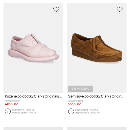
-5 % V KOŠÍKU*
Kožené polobotky Clarks Originals CUR Oxford 1
Semišové polobotky Clarks Originals Wallabee
Aktuální cena:
Aktuální cena:
4099 Kč
2299 Kč
Běžná cena:
7599 Kč
Běžná cena:
4099 Kč
Nejnižší cena:
4499 Kč
Nejnižší cena:
2499 Kč