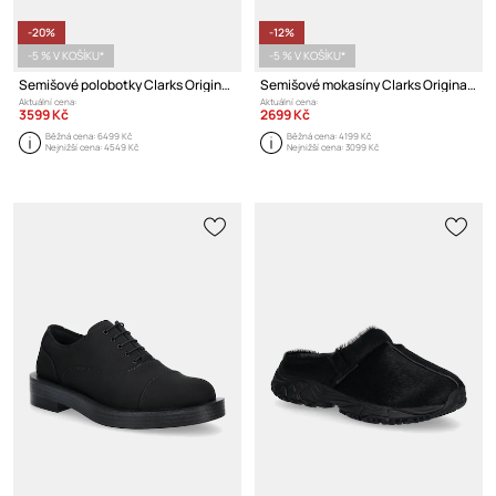
-20%
-12%
-5 % V KOŠÍKU*
-5 % V KOŠÍKU*
Semišové polobotky Clarks Originals Walla Scout Lo
Semišové mokasíny Clarks Originals Wallabee
Aktuální cena:
Aktuální cena:
3599 Kč
2699 Kč
Běžná cena:
6499 Kč
Běžná cena:
4199 Kč
Nejnižší cena:
4549 Kč
Nejnižší cena:
3099 Kč