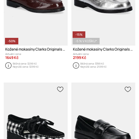
-15%
-50%
-5 % V KOŠÍKU*
Kožené mokasíny Clarks Originals Straven Edge
Kožené mokasíny Clarks Originals Straven Edge
Aktuální cena:
Aktuální cena:
1649 Kč
2199 Kč
Běžná cena:
3299 Kč
Běžná cena:
3399 Kč
Nejnižší cena:
3299 Kč
Nejnižší cena:
2599 Kč