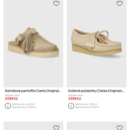
Semišové pantofle Clarks Originals Trek Mule
Kožené polobotky Clarks Originals Wallabee
Aktuální cena:
Aktuální cena:
2399 Kč
2399 Kč
Běžná cena:
4409 Kč
Běžná cena:
4199 Kč
Nejnižší cena:
2599 Kč
Nejnižší cena:
2599 Kč