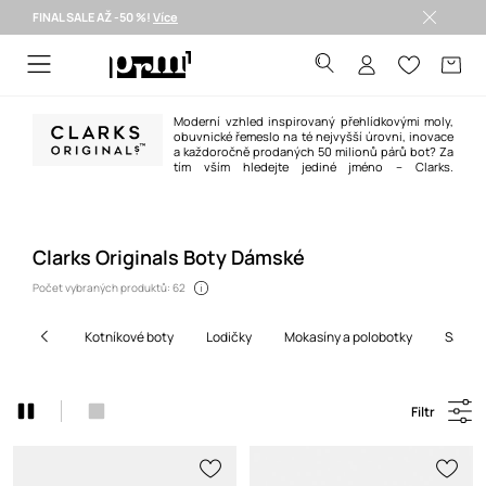
FINAL SALE AŽ -50 %!
Více
Doručení i do 24 h >
Moderní vzhled inspirovaný přehlídkovými moly,
obuvnické řemeslo na té nejvyšší úrovni, inovace
a každoročně prodaných 50 milionů párů bot? Za
tím vším hledejte jediné jméno – Clarks.
Společnost byla založena v roce 1825 Cyrusem a Jamesem Clarkovými ve
městě Street, v hrabství Somerset ve Velké Británii, kde její sídlo zůstalo
dodnes. Z malé rodinné firmy se stala globální společnost, která
v současnosti prodává obuv ve více než 35 zemích světa.
Clarks Originals Boty Dámské
Počet vybraných produktů: 62
kotníkové boty
lodičky
mokasíny a polobotky
sandá
Filtr