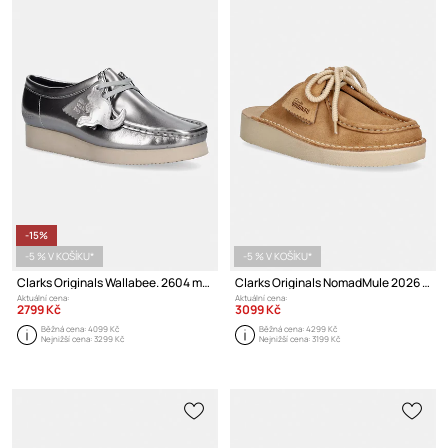
-15%
-5 % V KOŠÍKU*
-5 % V KOŠÍKU*
Clarks Originals Wallabee. 2604 mokasíny dámské kožené
Clarks Originals NomadMule 2026 pantofle dámské semišové
Aktuální cena:
Aktuální cena:
2799 Kč
3099 Kč
Běžná cena:
4099 Kč
Běžná cena:
4299 Kč
Nejnižší cena:
3299 Kč
Nejnižší cena:
3199 Kč