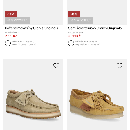
-15%
-15%
-5 % V KOŠÍKU*
-5 % V KOŠÍKU*
Kožené mokasíny Clarks Originals Straven Edge
Semišové tenisky Clarks Originals Tor 80
Aktuální cena:
Aktuální cena:
2199 Kč
2199 Kč
Běžná cena:
3399 Kč
Běžná cena:
3899 Kč
Nejnižší cena:
2599 Kč
Nejnižší cena:
2599 Kč