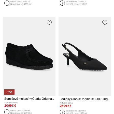
Běžná cena:
7099 Kč
Běžná cena:
4099 Kč
Nejnižší cena:
4199 Kč
Nejnižší cena:
2199 Kč
-12%
Semišové mokasíny Clarks Originals
Lodičky Clarks Originals CUR Sling 2
Aktuální cena:
Aktuální cena:
2099 Kč
2399 Kč
Běžná cena:
4099 Kč
Běžná cena:
4399 Kč
Nejnižší cena:
2399 Kč
Nejnižší cena:
2599 Kč