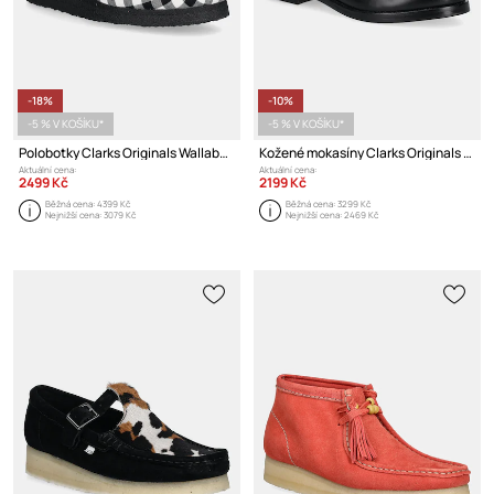
-18%
-10%
-5 % V KOŠÍKU*
-5 % V KOŠÍKU*
Polobotky Clarks Originals Wallabee
Kožené mokasíny Clarks Originals Straven Edge
Aktuální cena:
Aktuální cena:
2499 Kč
2199 Kč
Běžná cena:
4399 Kč
Běžná cena:
3299 Kč
Nejnižší cena:
3079 Kč
Nejnižší cena:
2469 Kč