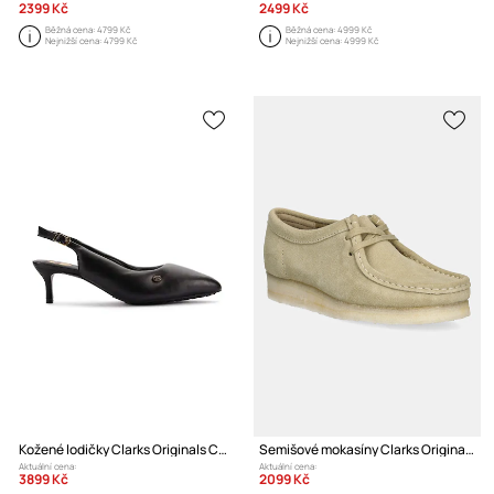
2399 Kč
2499 Kč
Běžná cena:
4799 Kč
Běžná cena:
4999 Kč
Nejnižší cena:
4799 Kč
Nejnižší cena:
4999 Kč
Kožené lodičky Clarks Originals CUR Sling 1
Semišové mokasíny Clarks Originals
Aktuální cena:
Aktuální cena:
3899 Kč
2099 Kč