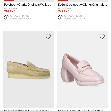
Polobotky Clarks Originals Wallabee
Kožené polobotky Clarks Originals Wallabee Boot
Aktuální cena:
Aktuální cena:
2999 Kč
2499 Kč
Běžná cena:
4929 Kč
Běžná cena:
4499 Kč
Nejnižší cena:
3699 Kč
Nejnižší cena:
2799 Kč
Kožené mokasíny Clarks Originals Wallabee Loafer
Kožené lodičky Clarks Originals CUR Loafer 1