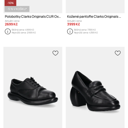
-10%
-5 % V KOŠÍKU*
Polobotky Clarks Originals CUR Oxford 2
Kožené pantofle Clarks Originals CUR Clog 1
Aktuální cena:
Aktuální cena:
2699 Kč
3999 Kč
Běžná cena:
4999 Kč
Běžná cena:
7399 Kč
Nejnižší cena:
2999 Kč
Nejnižší cena:
4399 Kč