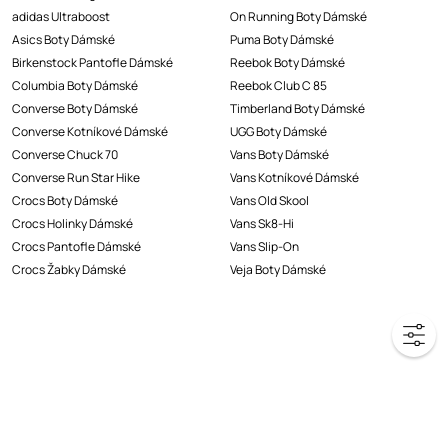
adidas Ultraboost
On Running Boty Dámské
Asics Boty Dámské
Puma Boty Dámské
Birkenstock Pantofle Dámské
Reebok Boty Dámské
Columbia Boty Dámské
Reebok Club C 85
Converse Boty Dámské
Timberland Boty Dámské
Converse Kotníkové Dámské
UGG Boty Dámské
Converse Chuck 70
Vans Boty Dámské
Converse Run Star Hike
Vans Kotníkové Dámské
Crocs Boty Dámské
Vans Old Skool
Crocs Holinky Dámské
Vans Sk8-Hi
Crocs Pantofle Dámské
Vans Slip-On
Crocs Žabky Dámské
Veja Boty Dámské