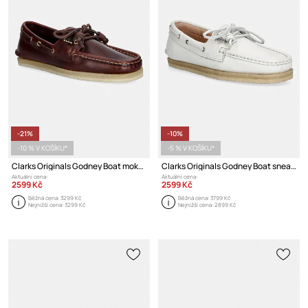
-21%
-10%
-10 % V KOŠÍKU*
-5 % V KOŠÍKU*
Clarks Originals Godney Boat mokasíny dámské kožené
Clarks Originals Godney Boat sneakers boty dámské kožené
Aktuální cena:
Aktuální cena:
2599 Kč
2599 Kč
Běžná cena:
3299 Kč
Běžná cena:
3799 Kč
Nejnižší cena:
3299 Kč
Nejnižší cena:
2899 Kč