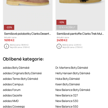
-10%
-22%
-5 % V KOŠÍKU*
Semišové polobotky Clarks Desert Boot
Semišové pantofle Clarks Trek Mule
Aktuální cena:
Aktuální cena:
1699 Kč
2499 Kč
Běžná cena:
3699 Kč
Běžná cena:
4499 Kč
Nejnižší cena:
2199 Kč
Nejnižší cena:
2799 Kč
Oblíbené kategorie:
adidas Boty Dámské
Dr. Martens Boty Dámské
adidas Originals Boty Dámské
Helly Hansen Boty Dámské
adidas Terrex Boty Dámské
Hoka Boty Dámské
adidas Campus
Keen Boty Dámské
adidas Forum
New Balance Boty Dámské
adidas Gazelle
New Balance 327
adidas NMD
New Balance 530
adidas Ozweego
New Balance 550