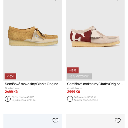
-16%
-10%
-5 % V KOŠÍKU*
Semišové mokasíny Clarks Originals Wallabee
Semišové mokasíny Clarks Originals x Franck Pellegrino Wallabee
Aktuální cena:
Aktuální cena:
2499 Kč
2999 Kč
Běžná cena:
4499 Kč
Běžná cena:
5699 Kč
Nejnižší cena:
2799 Kč
Nejnižší cena:
3599 Kč