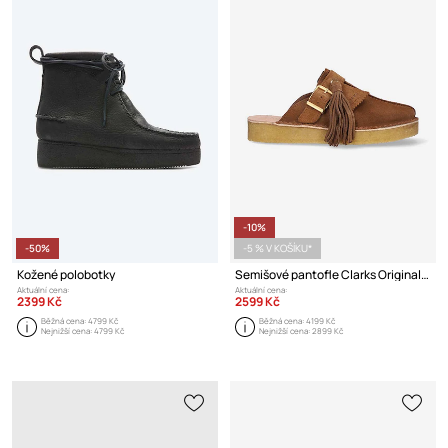
-10%
-50%
-5 % V KOŠÍKU*
Kožené polobotky
Semišové pantofle Clarks Originals
Aktuální cena:
Aktuální cena:
2399 Kč
2599 Kč
Běžná cena:
4799 Kč
Běžná cena:
4199 Kč
Nejnižší cena:
4799 Kč
Nejnižší cena:
2899 Kč