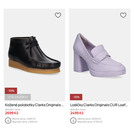
-10%
-5 % V KOŠÍKU*
-10%
Kožené polobotky Clarks Originals Wallabee Boot
Lodičky Clarks Originals CUR Loafer 2
Aktuální cena:
Aktuální cena:
2699 Kč
2499 Kč
Běžná cena:
4999 Kč
Běžná cena:
4699 Kč
Nejnižší cena:
2999 Kč
Nejnižší cena:
2799 Kč