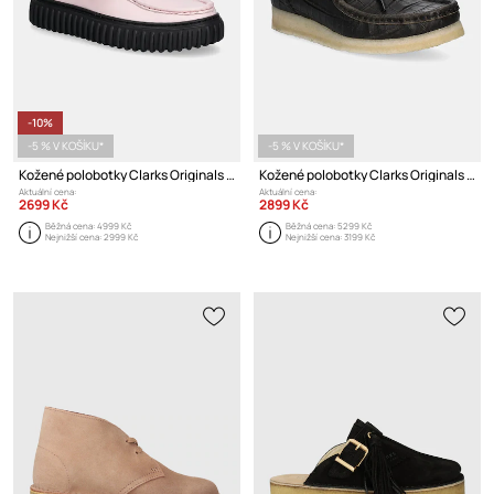
-10%
-5 % V KOŠÍKU*
-5 % V KOŠÍKU*
Kožené polobotky Clarks Originals CUR Torhill Hi
Kožené polobotky Clarks Originals Wallabee Boot
Aktuální cena:
Aktuální cena:
2699 Kč
2899 Kč
Běžná cena:
4999 Kč
Běžná cena:
5299 Kč
Nejnižší cena:
2999 Kč
Nejnižší cena:
3199 Kč