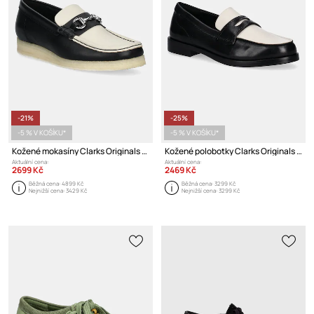
-21%
-25%
-5 % V KOŠÍKU*
-5 % V KOŠÍKU*
Kožené mokasíny Clarks Originals Wallabee Loafer HBIT
Kožené polobotky Clarks Originals Straven Edge
Aktuální cena:
Aktuální cena:
2699 Kč
2469 Kč
Běžná cena:
4899 Kč
Běžná cena:
3299 Kč
Nejnižší cena:
3429 Kč
Nejnižší cena:
3299 Kč