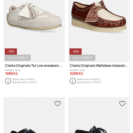
-13%
-13%
-5 % V KOŠÍKU*
-5 % V KOŠÍKU*
Clarks Originals Tor Low sneakers boty dámské kožené
Clarks Originals Wallabee mokasíny dámské kožené
Aktuální cena:
Aktuální cena:
1999 Kč
3299 Kč
Běžná cena:
2799 Kč
Běžná cena:
4699 Kč
Nejnižší cena:
2299 Kč
Nejnižší cena:
3799 Kč