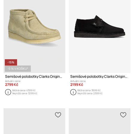
-15%
-5 % V KOŠÍKU*
Semišové polobotky Clarks Originals
Semišové polobotky Clarks Originals
Aktuální cena:
Aktuální cena:
2799 Kč
2199 Kč
Běžná cena:
4399 Kč
Běžná cena:
3699 Kč
Nejnižší cena:
3299 Kč
Nejnižší cena:
2399 Kč