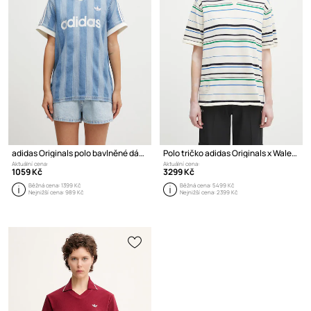
adidas Originals polo bavlněné dámské
Polo tričko adidas Originals x Wales Bonner Knit Polo
Aktuální cena:
Aktuální cena:
1059 Kč
3299 Kč
Běžná cena:
1399 Kč
Běžná cena:
5499 Kč
Nejnižší cena:
989 Kč
Nejnižší cena:
2399 Kč