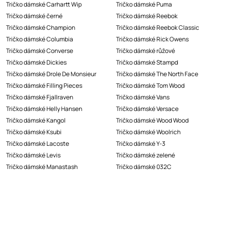
Tričko dámské Carhartt Wip
Tričko dámské Puma
Tričko dámské černé
Tričko dámské Reebok
Tričko dámské Champion
Tričko dámské Reebok Classic
Tričko dámské Columbia
Tričko dámské Rick Owens
Tričko dámské Converse
Tričko dámské růžové
Tričko dámské Dickies
Tričko dámské Stampd
Tričko dámské Drole De Monsieur
Tričko dámské The North Face
Tričko dámské Filling Pieces
Tričko dámské Tom Wood
Tričko dámské Fjallraven
Tričko dámské Vans
Tričko dámské Helly Hansen
Tričko dámské Versace
Tričko dámské Kangol
Tričko dámské Wood Wood
Tričko dámské Ksubi
Tričko dámské Woolrich
Tričko dámské Lacoste
Tričko dámské Y-3
Tričko dámské Levis
Tričko dámské zelené
Tričko dámské Manastash
Tričko dámské 032C