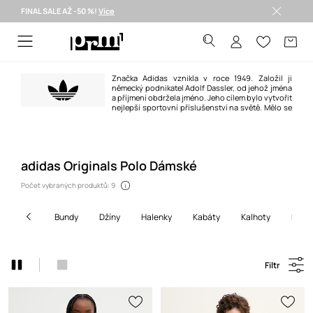
FINAL SALE AŽ -50 %!
Více
Doručení i do 24 h >
Značka Adidas vznikla v roce 1949. Založil ji
německý podnikatel Adolf Dassler, od jehož jména
a příjmení obdržela jméno. Jeho cílem bylo vytvořit
nejlepší sportovní příslušenství na světě. Mělo se
to povést díky třem principům: projektování nejlepší obuvi pro sportovní
použití, ochraně sportovců před zraněním a zajištění vysoké trvanlivosti
výrobků. Povedlo se to stoprocentně.
adidas Originals Polo Dámské
Počet vybraných produktů: 9
bundy
džíny
halenky
kabáty
kalhoty
košil
Filtr