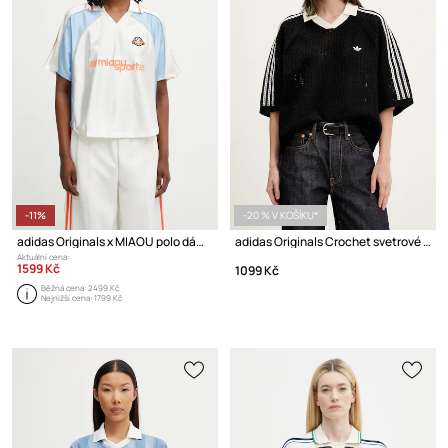
-11%
-20 % V KOŠÍKU*
adidas Originals x MIAOU polo dámské
adidas Originals Crochet svetrové polo prolamované dámské
Aktuální cena:
1599 Kč
1099 Kč
Běžná cena:
2499 Kč
Nejnižší cena:
1799 Kč