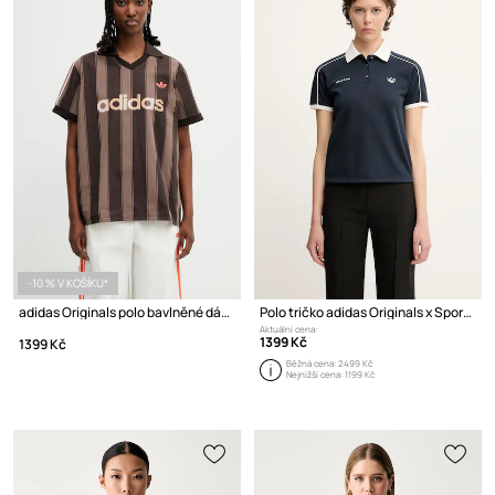
-10 % V KOŠÍKU*
adidas Originals polo bavlněné dámské
Polo tričko adidas Originals x Sporty & Rich Polo
Aktuální cena:
1399 Kč
1399 Kč
Běžná cena:
2499 Kč
Nejnižší cena:
1199 Kč