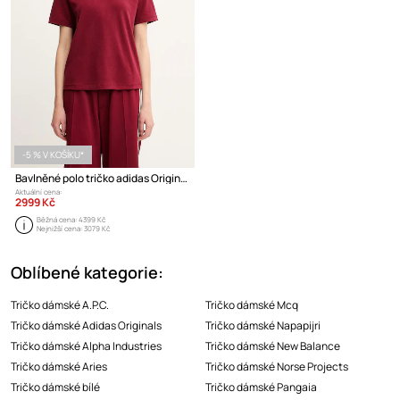
-5 % V KOŠÍKU*
Bavlněné polo tričko adidas Originals x Wales Bonner Terry Terry
Aktuální cena:
2999 Kč
Běžná cena:
4399 Kč
Nejnižší cena:
3079 Kč
Oblíbené kategorie:
Tričko dámské A.P.C.
Tričko dámské Mcq
Tričko dámské Adidas Originals
Tričko dámské Napapijri
Tričko dámské Alpha Industries
Tričko dámské New Balance
Tričko dámské Aries
Tričko dámské Norse Projects
Tričko dámské bílé
Tričko dámské Pangaia