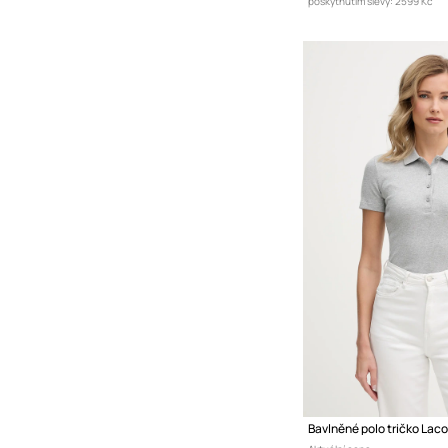
poskytnutím slevy:
2599 Kč
Bavlněné polo tričko Lac