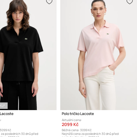
ÍKU*
 Lacoste
Polo tričko Lacoste
:
Aktuální cena:
2099 Kč
3099 Kč
Běžná cena:
3099 Kč
a za posledních 30 dnů před
Nejnižší cena za posledních 30 dnů před