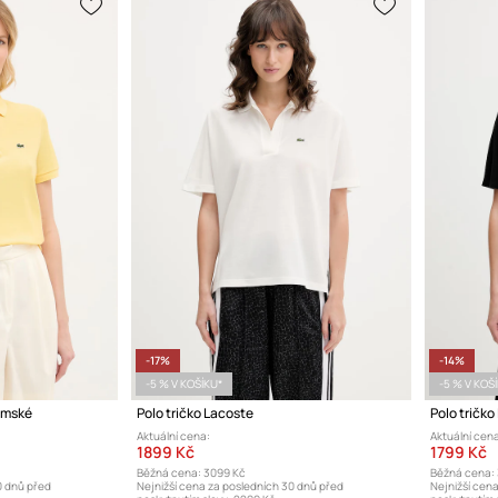
-17%
-14%
-5 % V KOŠÍKU*
-5 % V KOŠ
ámské
Polo tričko Lacoste
Polo tričko
Aktuální cena:
Aktuální cena
1899 Kč
1799 Kč
Běžná cena:
3099 Kč
Běžná cena:
0 dnů před
Nejnižší cena za posledních 30 dnů před
Nejnižší cen