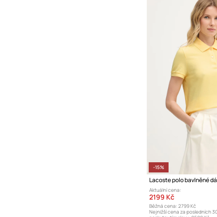
-15%
Lacoste polo bavlněné d
Aktuální cena:
2199 Kč
Běžná cena:
2799 Kč
Nejnižší cena za posledních 3