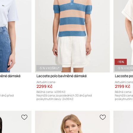
-15%
-5 % V KOŠÍKU*
-5 % V KOŠ
lněné dámské
Lacoste polo bavlněné dámské
Lacoste po
Aktuální cena:
Aktuální cena
2299 Kč
2199 Kč
Běžná cena:
4099 Kč
Běžná cena:
0 dnů před
Nejnižší cena za posledních 30 dnů před
Nejnižší cen
poskytnutím slevy:
2499 Kč
poskytnutím s