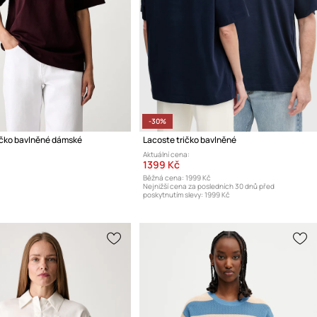
-30%
ičko bavlněné dámské
Lacoste tričko bavlněné
Aktuální cena:
1399 Kč
Běžná cena:
1999 Kč
Nejnižší cena za posledních 30 dnů před
poskytnutím slevy:
1999 Kč