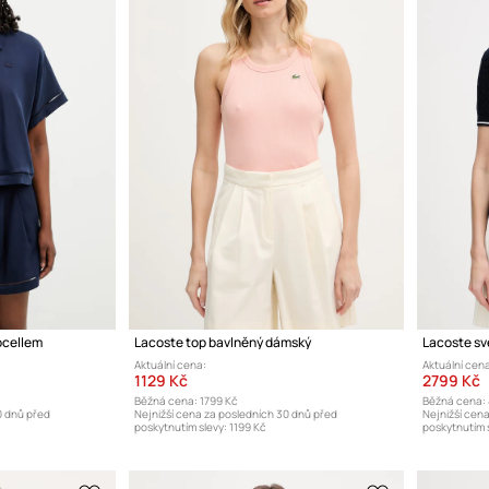
ocellem
Lacoste top bavlněný dámský
Lacoste sv
Aktuální cena:
Aktuální cena
1129 Kč
2799 Kč
Běžná cena:
1799 Kč
Běžná cena:
0 dnů před
Nejnižší cena za posledních 30 dnů před
Nejnižší cen
poskytnutím slevy:
1199 Kč
poskytnutím s