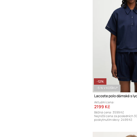
-12%
-5 % V KOŠÍKU*
Lacoste polo dámské s ly
Aktuální cena:
2199 Kč
Běžná cena:
3599 Kč
Nejnižší cena za posledních 3
poskytnutím slevy:
2499 Kč