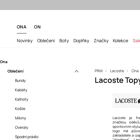
ONA
ON
Novinky
Oblečení
Boty
Doplňky
Značky
Kolekce
Sal
Ona
PRM
Lacoste
Ona
Oblečení
Lacoste Top
Bundy
Kabáty
Kalhoty
Košile
Mikiny
Lacoste je fr
značkou oděvů
sportovním stylu
Overaly
logo má původ
zakladatele a ú
Spodní prádlo
"aligátora" La