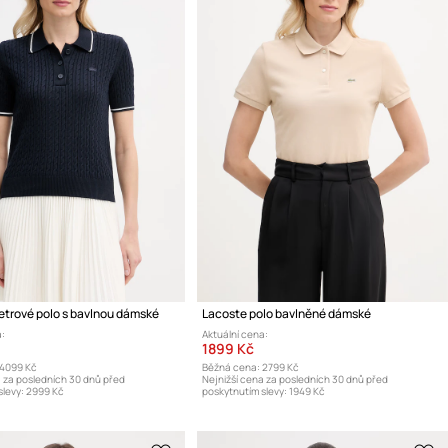
etrové polo s bavlnou dámské
Lacoste polo bavlněné dámské
:
Aktuální cena:
1899 Kč
4099 Kč
Běžná cena:
2799 Kč
a za posledních 30 dnů před
Nejnižší cena za posledních 30 dnů před
levy:
2999 Kč
poskytnutím slevy:
1949 Kč