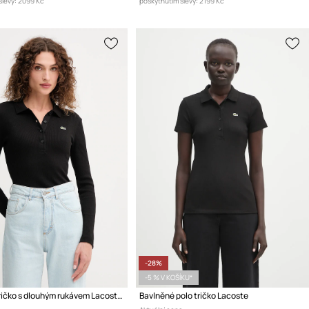
levy:
2099 Kč
poskytnutím slevy:
2199 Kč
-28%
-5 % V KOŠÍKU*
Bavlněné tričko s dlouhým rukávem Lacoste
Bavlněné polo tričko Lacoste