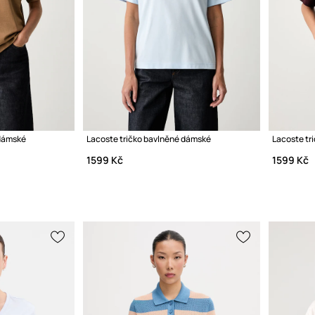
 dámské
Lacoste tričko bavlněné dámské
Lacoste tr
1599 Kč
1599 Kč