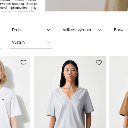
valosti na kurtu. Dnes je
námá především díky
tě, pohodlí a sportovnímu
h výrobků.
Druh
Velikost výrobce
Barva
Výstřih