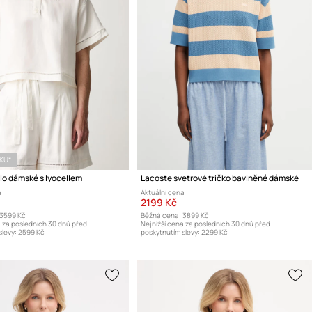
ÍKU*
lo dámské s lyocellem
Lacoste svetrové tričko bavlněné dámské
:
Aktuální cena:
2199 Kč
3599 Kč
Běžná cena:
3899 Kč
a za posledních 30 dnů před
Nejnižší cena za posledních 30 dnů před
levy:
2599 Kč
poskytnutím slevy:
2299 Kč