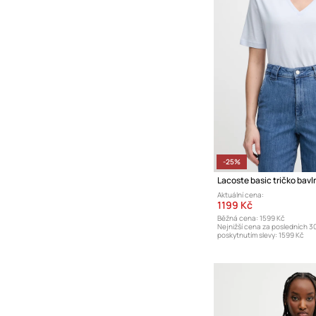
-25%
Lacoste basic tričko bav
Aktuální cena:
1199 Kč
Běžná cena:
1599 Kč
Nejnižší cena za posledních 3
poskytnutím slevy:
1599 Kč