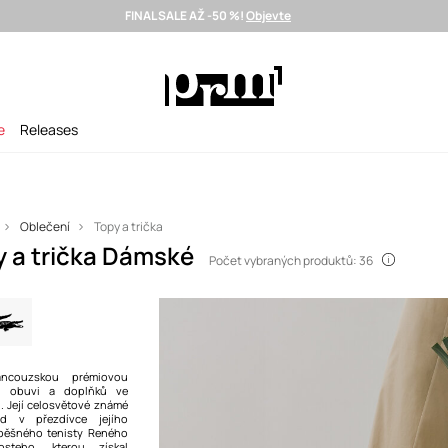
FINAL SALE AŽ -50 %!
Objevte
Doručení i do 24 h >
Vybrané prémiové značky >
SUMMER SALE
e
Releases
Oblečení
Topy a trička
y a trička Dámské
Počet vybraných produktů: 36
ancouzskou prémiovou
, obuvi a doplňků ve
. Její celosvětové známé
 v přezdívce jejího
spěšného tenisty Reného
costeho, kterou získal