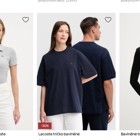
poskytnutím slevy:
2299 Kč
poskytnutím s
-30%
oste
Lacoste tričko bavlněné