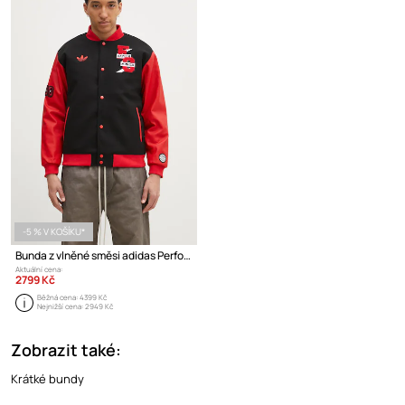
-5 % V KOŠÍKU*
Bunda z vlněné směsi adidas Performance FC Bayern Muenchen VRCT Jacket
Aktuální cena:
2799 Kč
Běžná cena:
4399 Kč
Nejnižší cena:
2949 Kč
Zobrazit také:
Krátké bundy