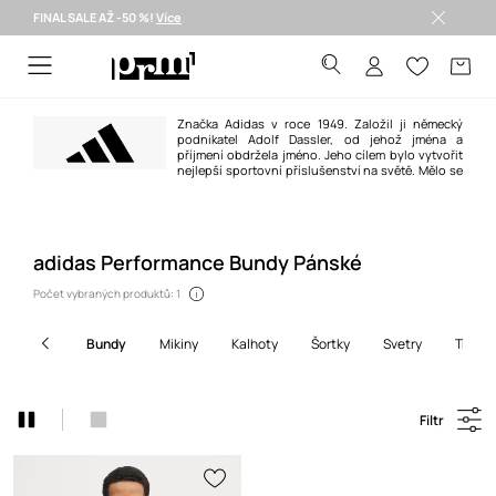
FINAL SALE AŽ -50 %!
Více
Doručení i do 24 h >
Značka Adidas v roce 1949. Založil ji německý
podnikatel Adolf Dassler, od jehož jména a
příjmení obdržela jméno. Jeho cílem bylo vytvořit
nejlepší sportovní příslušenství na světě. Mělo se
to povést díky třem principům: projektování nejlepší obuvi pro sportovní
použití, ochraně sportovců před zraněním a zajištění vysoké trvanlivosti
výrobků. Povedlo se stoprocentně.
adidas Performance Bundy Pánské
Počet vybraných produktů: 1
bundy
mikiny
kalhoty
šortky
svetry
trička
Filtr