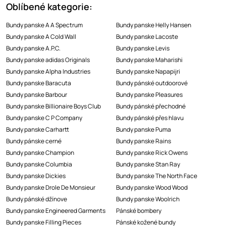
Oblíbené kategorie:
Bundy panske A A Spectrum
Bundy panske Helly Hansen
Bundy panske A Cold Wall
Bundy panske Lacoste
Bundy panske A.P.C.
Bundy panske Levis
Bundy panske adidas Originals
Bundy panske Maharishi
Bundy panske Alpha Industries
Bundy panske Napapijri
Bundy panske Baracuta
Bundy pánské outdoorové
Bundy panske Barbour
Bundy panske Pleasures
Bundy panske Billionaire Boys Club
Bundy pánské přechodné
Bundy panske C P Company
Bundy pánské přes hlavu
Bundy panske Carhartt
Bundy panske Puma
Bundy pánske cerné
Bundy panske Rains
Bundy panske Champion
Bundy panske Rick Owens
Bundy panske Columbia
Bundy panske Stan Ray
Bundy panske Dickies
Bundy panske The North Face
Bundy panske Drole De Monsieur
Bundy panske Wood Wood
Bundy pánské džínove
Bundy panske Woolrich
Bundy panske Engineered Garments
Pánské bombery
Bundy panske Filling Pieces
Pánské kožené bundy