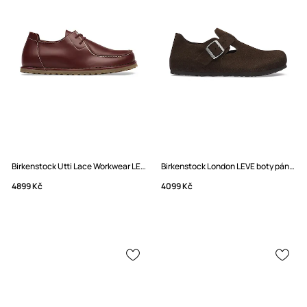
Birkenstock Utti Lace Workwear LENA boty pánské kožené
Birkenstock London LEVE boty pánské semišové
4899 Kč
4099 Kč