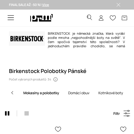
FINAL SALE AŽ -50 %!
Více
Doručení i do 24 h >
BIRKENSTOCK je německá značka, která vyrábí
podle mnoha „nejpohodlnější boty na světě“. V
čem spočívá tajemství této společnosti? V
jednoduchém pravidle: chodidlo, se nemá
přizpůsobovat tvaru boty, ale bota má být přizpůsobená tvaru chodidla. V
obuvi Birkenstock je tomu tak vždy, a proto si Vaše chodidla mohou chůzi
užívat bez jakýchkoliv nepříjemných efektů. Přesvědčte se!
Birkenstock Polobotky Pánské
Počet vybraných produktů: 34
mokasíny a polobotky
domácí obuv
kotníkové boty
Filtr