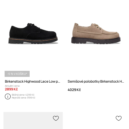
-5 % V KOŠÍKU*
Birkenstock Highwood Lace Low polobotky pánské semišové na plochém podpatku
Semišové polobotky Birkenstock Highwood Moc Lace Low
Aktuální cena:
2899 Kč
4029 Kč
Běžná cena:
4299 Kč
Nejnižší cena:
3199 Kč