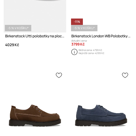
-11%
-5 % V KOŠÍKU*
-5 % V KOŠÍKU*
Birkenstock Utti polobotky na plochém podpatku semišové
Birkenstock London WB Polobotky na plochém podpatku pánské kožené
Aktuální cena:
3799 Kč
4029 Kč
Běžná cena:
4799 Kč
Nejnižší cena:
4299 Kč