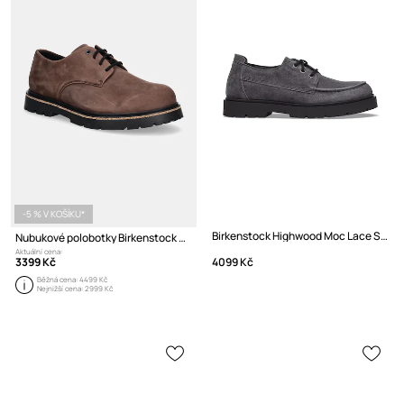
-5 % V KOŠÍKU*
Birkenstock Highwood Moc Lace Suede Leather Polobotky semišové
Nubukové polobotky Birkenstock Highwood Lace Low
Aktuální cena:
3399 Kč
4099 Kč
Běžná cena:
4499 Kč
Nejnižší cena:
2999 Kč