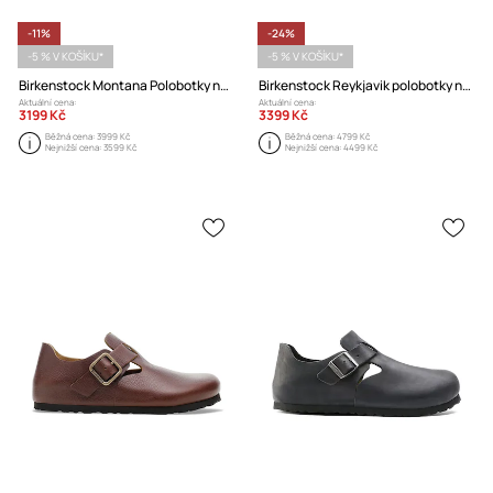
-11%
-24%
-5 % V KOŠÍKU*
-5 % V KOŠÍKU*
Birkenstock Montana Polobotky na plochém podpatku pánské semišové
Birkenstock Reykjavik polobotky na plochém podpatku pánské nubukové
Aktuální cena:
Aktuální cena:
3199 Kč
3399 Kč
Běžná cena:
3999 Kč
Běžná cena:
4799 Kč
Nejnižší cena:
3599 Kč
Nejnižší cena:
4499 Kč