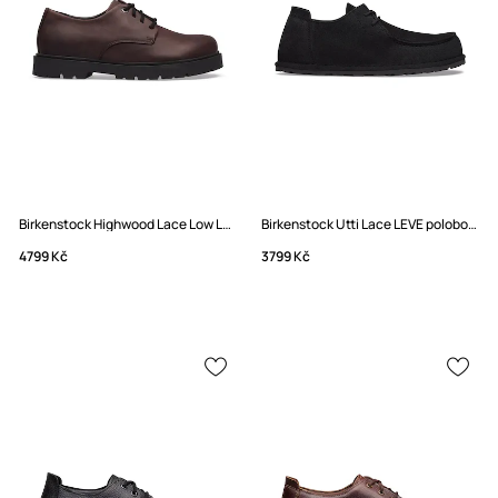
Birkenstock Highwood Lace Low LEOI polobotky pánské kožené
Birkenstock Utti Lace LEVE polobotky pánské semišové
4799 Kč
3799 Kč