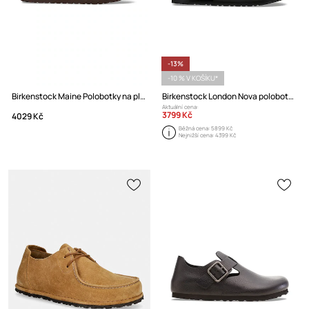
-13%
-10 % V KOŠÍKU*
Birkenstock Maine Polobotky na plochém podpatku semišové
Birkenstock London Nova polobotky na plochém podpatku pánské
Aktuální cena:
3799 Kč
4029 Kč
Běžná cena:
5899 Kč
Nejnižší cena:
4399 Kč