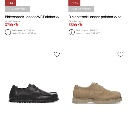
-11%
-10%
-5 % V KOŠÍKU*
-5 % V KOŠÍKU*
Birkenstock London WB Polobotky na plochém podpatku pánské kožené
Birkenstock London polobotky na plochém podpatku pánské kožené
Aktuální cena:
Aktuální cena:
3799 Kč
3599 Kč
Běžná cena:
4799 Kč
Běžná cena:
3999 Kč
Nejnižší cena:
4299 Kč
Nejnižší cena:
3999 Kč