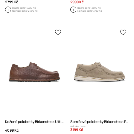
2799 Kč
2999 Kč
Běžná cena:
4029 Kč
Běžná cena:
3699 Kč
Nejnižší cena:
2499 Kč
Nejnižší cena:
3199 Kč
Kožené polobotky Birkenstock Utti Lace LENA
Semišové polobotky Birkenstock Pasadena
Aktuální cena:
3199 Kč
4099 Kč