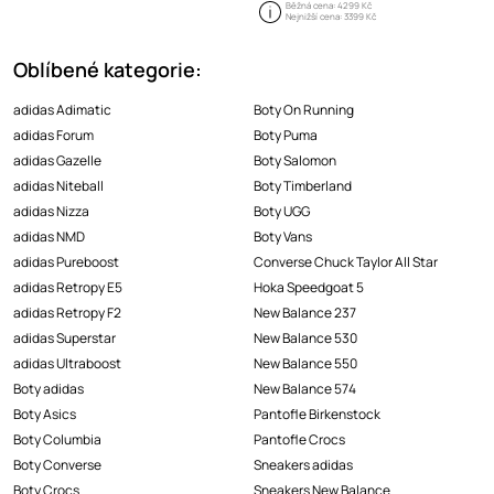
Běžná cena:
4299 Kč
Nejnižší cena:
3399 Kč
Oblíbené kategorie:
adidas Adimatic
Boty On Running
adidas Forum
Boty Puma
adidas Gazelle
Boty Salomon
adidas Niteball
Boty Timberland
adidas Nizza
Boty UGG
adidas NMD
Boty Vans
adidas Pureboost
Converse Chuck Taylor All Star
adidas Retropy E5
Hoka Speedgoat 5
adidas Retropy F2
New Balance 237
adidas Superstar
New Balance 530
adidas Ultraboost
New Balance 550
Boty adidas
New Balance 574
Boty Asics
Pantofle Birkenstock
Boty Columbia
Pantofle Crocs
Boty Converse
Sneakers adidas
Boty Crocs
Sneakers New Balance