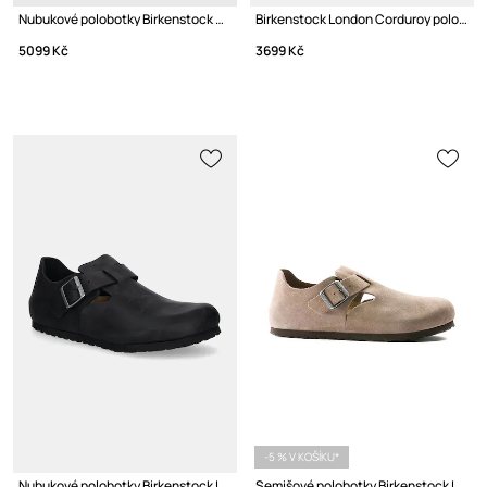
Nubukové polobotky Birkenstock Reykjavik
Birkenstock London Corduroy polobotky pánské nubukové
5099 Kč
3699 Kč
-5 % V KOŠÍKU*
Nubukové polobotky Birkenstock London
Semišové polobotky Birkenstock London