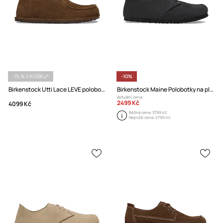
-15 % V KOŠÍKU*
-10%
Birkenstock Utti Lace LEVE polobotky dámské semišové
Birkenstock Maine Polobotky na plochém podpatku semišové
Aktuální cena:
2499 Kč
4099 Kč
Běžná cena:
3799 Kč
Nejnižší cena:
2799 Kč