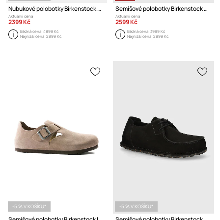
Nubukové polobotky Birkenstock Highwood Lace
Semišové polobotky Birkenstock Utti Lace
Aktuální cena:
Aktuální cena:
2399 Kč
2599 Kč
Běžná cena:
4899 Kč
Běžná cena:
3999 Kč
Nejnižší cena:
2899 Kč
Nejnižší cena:
2999 Kč
-5 % V KOŠÍKU*
-5 % V KOŠÍKU*
Semišové polobotky Birkenstock London
Semišové polobotky Birkenstock Utti Lace