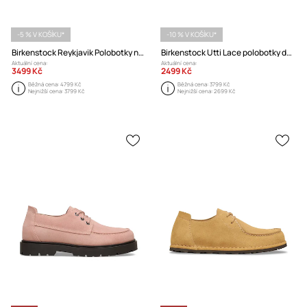
-5 % V KOŠÍKU*
-10 % V KOŠÍKU*
Birkenstock Reykjavik Polobotky na plochém podpatku dámské nubukové
Birkenstock Utti Lace polobotky dámské semišové
Aktuální cena:
Aktuální cena:
3499 Kč
2499 Kč
Běžná cena:
4799 Kč
Běžná cena:
3799 Kč
Nejnižší cena:
3799 Kč
Nejnižší cena:
2699 Kč