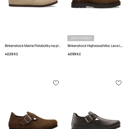
-20 % V KOŠÍKU*
Birkenstock Maine Polobotky na plochém podpatku semišové
Birkenstock Highwood Moc Lace Low Polobotky na plochém podpatku dámské semišové
4029 Kč
4099 Kč