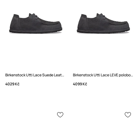
Birkenstock Utti Lace Suede Leather Polobotky semišové
Birkenstock Utti Lace LEVE polobotky dámské semišové
4029 Kč
4099 Kč