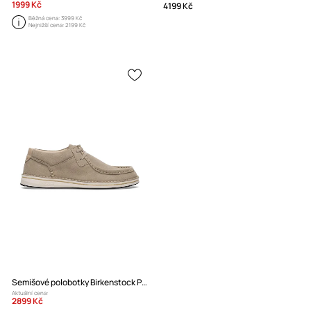
1999 Kč
4199 Kč
Běžná cena:
3999 Kč
Nejnižší cena:
2199 Kč
Semišové polobotky Birkenstock Pasadena
Aktuální cena:
2899 Kč