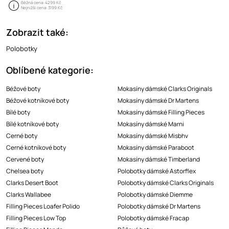
Běžná cena:
4299 Kč
Nejnižší cena:
3199 Kč
Zobrazit také:
Polobotky
Oblíbené kategorie:
Béžové boty
Mokasíny dámské Clarks Originals
Béžové kotníkové boty
Mokasíny dámské Dr Martens
Bílé boty
Mokasíny dámské Filling Pieces
Bílé kotníkové boty
Mokasíny dámské Marni
Cerné boty
Mokasíny dámské Misbhv
Cerné kotníkové boty
Mokasíny dámské Paraboot
Cervené boty
Mokasíny dámské Timberland
Chelsea boty
Polobotky dámské Astorflex
Clarks Desert Boot
Polobotky dámské Clarks Originals
Clarks Wallabee
Polobotky dámské Diemme
Filling Pieces Loafer Polido
Polobotky dámské Dr Martens
Filling Pieces Low Top
Polobotky dámské Fracap