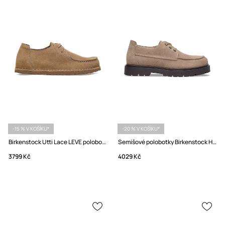
-15 % V KOŠÍKU*
-20 % V KOŠÍKU*
Birkenstock Utti Lace LEVE polobotky dámské semišové
Semišové polobotky Birkenstock Highwood Moc Lace Low
3799 Kč
4029 Kč