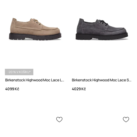
-20 % V KOŠÍKU*
Birkenstock Highwood Moc Lace Low polobotky dámské semišové
Birkenstock Highwood Moc Lace Suede Leather Polobotky semišové
4099 Kč
4029 Kč