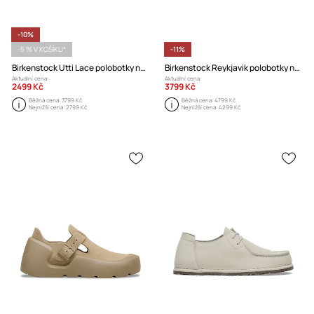
-10%
-5 % V KOŠÍKU*
-11%
Birkenstock Utti Lace polobotky na plochém podpatku dámské semišové
Birkenstock Reykjavik polobotky na plochém podpatku dámské nubukové
Aktuální cena:
Aktuální cena:
2499 Kč
3799 Kč
Běžná cena:
3799 Kč
Běžná cena:
4799 Kč
Nejnižší cena:
2799 Kč
Nejnižší cena:
4299 Kč