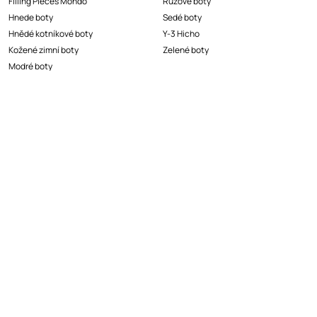
Filling Pieces Mondo
Růžové boty
Hnede boty
Sedé boty
Hnědé kotníkové boty
Y-3 Hicho
Kožené zimní boty
Zelené boty
Modré boty