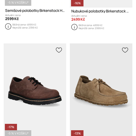
-5 % V KOŠÍKU*
-16%
Semišové polobotky Birkenstock Highwood Lace Low
Nubukové polobotky Birkenstock Highwood Lace
Aktuální cena:
Aktuální cena:
2599 Kč
2499 Kč
Běžná cena:
4899 Kč
Běžná cena:
4899 Kč
Nejnižší cena:
2399 Kč
Nejnižší cena:
2999 Kč
-17%
-5 % V KOŠÍKU*
-13%