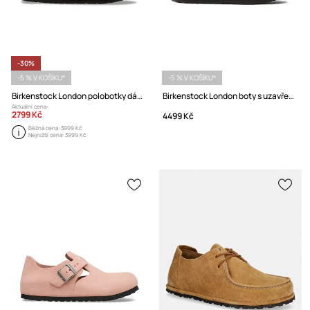
-30%
-5 % V KOŠÍKU*
-5 % V KOŠÍKU*
Birkenstock London polobotky dámské kožené
Birkenstock London boty s uzavřenou špičkou dámské kožené
Aktuální cena:
2799 Kč
4499 Kč
Běžná cena:
3999 Kč
Nejnižší cena:
3999 Kč