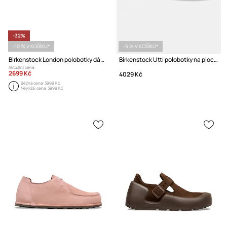
-32%
-10 % V KOŠÍKU*
-5 % V KOŠÍKU*
Birkenstock London polobotky dámské kožené
Birkenstock Utti polobotky na plochém podpatku semišové
Aktuální cena:
2699 Kč
4029 Kč
Běžná cena:
3999 Kč
Nejnižší cena:
3999 Kč