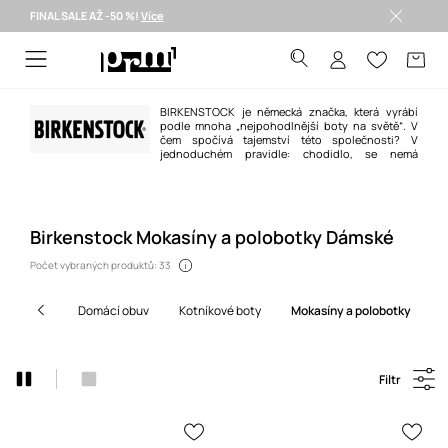
FINAL SALE AŽ -50 %!
Více
Doručení i do 24 h >
BIRKENSTOCK je německá značka, která vyrábí
podle mnoha „nejpohodlnější boty na světě“. V
čem spočívá tajemství této společnosti? V
jednoduchém pravidle: chodidlo, se nemá
přizpůsobovat tvaru boty, ale bota má být přizpůsobená tvaru chodidla. V
obuvi Birkenstock je tomu tak vždy, a proto si Vaše chodidla mohou chůzi
užívat bez jakýchkoliv nepříjemných efektů. Přesvědčte se!
Birkenstock Mokasíny a polobotky Dámské
Počet vybraných produktů: 33
domácí obuv
kotníkové boty
mokasíny a polobotky
Filtr