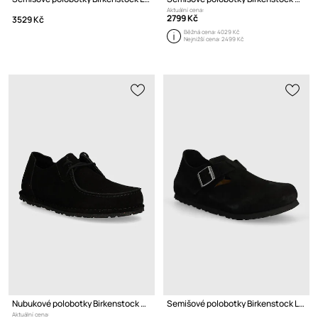
Aktuální cena:
2799 Kč
3529 Kč
Běžná cena:
4029 Kč
Nejnižší cena:
2499 Kč
Nubukové polobotky Birkenstock Utti Lace
Semišové polobotky Birkenstock London
Aktuální cena: