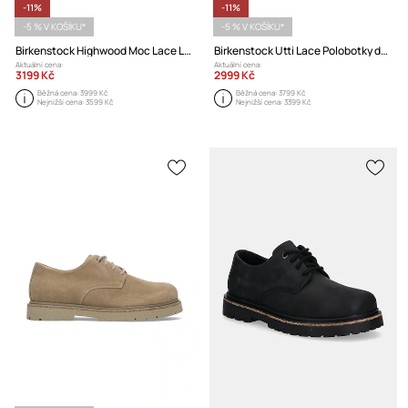
-11%
-11%
-5 % V KOŠÍKU*
-5 % V KOŠÍKU*
Birkenstock Highwood Moc Lace Low Polobotky dámské semišové
Birkenstock Utti Lace Polobotky dámské semišové
Aktuální cena:
Aktuální cena:
3199 Kč
2999 Kč
Běžná cena:
3999 Kč
Běžná cena:
3799 Kč
Nejnižší cena:
3599 Kč
Nejnižší cena:
3399 Kč