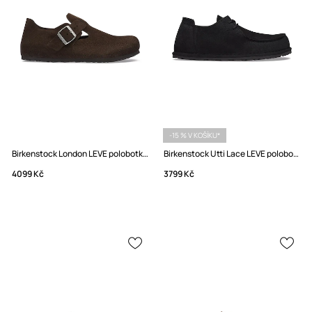
-15 % V KOŠÍKU*
Birkenstock London LEVE polobotky dámské semišové
Birkenstock Utti Lace LEVE polobotky dámské semišové
4099 Kč
3799 Kč