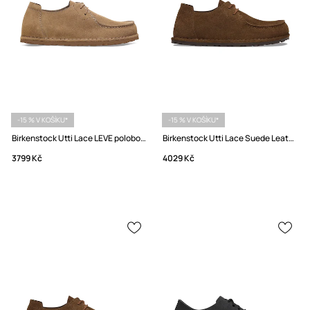
-15 % V KOŠÍKU*
-15 % V KOŠÍKU*
Birkenstock Utti Lace LEVE polobotky dámské semišové
Birkenstock Utti Lace Suede Leather Polobotky semišové
3799 Kč
4029 Kč