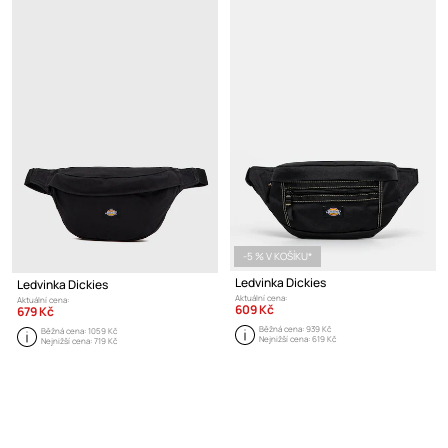
-5 % V KOŠÍKU*
Ledvinka Dickies
Ledvinka Dickies
Aktuální cena:
Aktuální cena:
609 Kč
679 Kč
Běžná cena:
939 Kč
Běžná cena:
1059 Kč
Nejnižší cena:
619 Kč
Nejnižší cena:
719 Kč