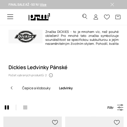
FINAL SALE AŽ -50 %!
Více
Doručení i do 24 h >
Značka DICKIES - to je mnohem víc, než pouhé
oblečení! Pro mnohé tato značka symbolizuje
sounáležitost se specifickou subkulturou a jejím
nezaměnitelným životním stylem. Pohodlí, kvalita
zpracování a neobyčejná odolnost odlišují značku DICKIES od jiných.
Dickies Ledvinky Pánské
Počet vybraných produktů: 2
čepice a klobouky
ledvinky
Filtr