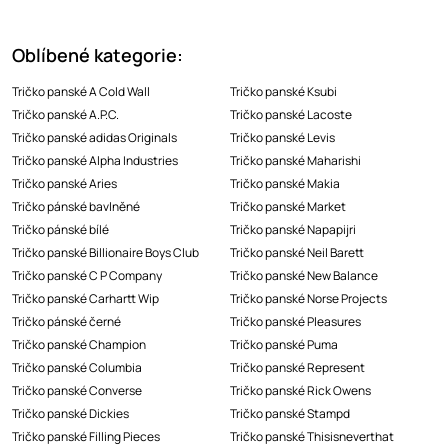
Oblíbené kategorie:
Tričko panské A Cold Wall
Tričko panské Ksubi
Tričko panské A.P.C.
Tričko panské Lacoste
Tričko panské adidas Originals
Tričko panské Levis
Tričko panské Alpha Industries
Tričko panské Maharishi
Tričko panské Aries
Tričko panské Makia
Tričko pánské bavlněné
Tričko panské Market
Tričko pánské bílé
Tričko panské Napapijri
Tričko panské Billionaire Boys Club
Tričko panské Neil Barett
Tričko panské C P Company
Tričko panské New Balance
Tričko panské Carhartt Wip
Tričko panské Norse Projects
Tričko pánské černé
Tričko panské Pleasures
Tričko panské Champion
Tričko panské Puma
Tričko panské Columbia
Tričko panské Represent
Tričko panské Converse
Tričko panské Rick Owens
Tričko panské Dickies
Tričko panské Stampd
Tričko panské Filling Pieces
Tričko panské Thisisneverthat