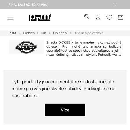
FINAL SALE AŽ -50 %!
Více
Doručení i do 24 h >
PRM
Dickies
On
Oblečení
Trička a polotrička
Značka DICKIES - to je mnohem víc, než pouhé
oblečení! Pro mnohé tato značka symbolizuje
sounáležitost se specifickou subkulturou a jejím
nezaměnitelným životním stylem. Pohodlí, kvalita
zpracování a neobyčejná odolnost odlišují značku DICKIES od jiných.
Tyto produkty jsou momentálně nedostupné, ale
máme pro vás jiné skvělé nabídky! Podívejte se na
naši nabídku.
Více