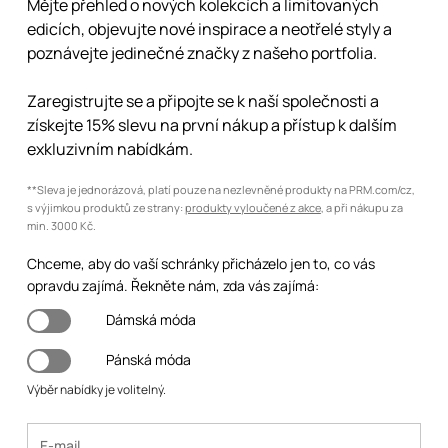
Mějte přehled o nových kolekcích a limitovaných
edicích, objevujte nové inspirace a neotřelé styly a
poznávejte jedinečné značky z našeho portfolia.
Zaregistrujte se a připojte se k naší společnosti a
získejte 15% slevu na první nákup a přístup k dalším
exkluzivním nabídkám.
**Sleva je jednorázová, platí pouze na nezlevněné produkty na PRM.com/cz,
s výjimkou produktů ze strany:
produkty vyloučené z akce
, a při nákupu za
min. 3000 Kč.
Chceme, aby do vaší schránky přicházelo jen to, co vás
opravdu zajímá. Řekněte nám, zda vás zajímá:
Dámská móda
Pánská móda
Výběr nabídky je volitelný.