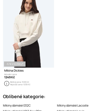
-5 % V KOŠÍKU*
Mikina Dickies
Aktuální cena:
1249 Kč
Běžná cena:
1599 Kč
Nejnižší cena:
1039 Kč
Oblíbené kategorie:
Mikiny dámské 032C
Mikiny dámské Lacoste