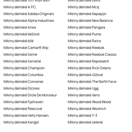
Mikiny dámské 1017 Alyx 9Sm
Mikiny dámské Levis
Mikiny dámské A.P.C.
Mikiny dámské Mcq
Mikiny dámské Adidas Originals
Mikiny dámské Napapijri
Mikiny dámské Alpha Industries
Mikiny dámské New Balance
Mikiny dámské Aries
Mikiny dámské Pangaia
Mikiny dámské béžové
Mikiny dámské Puma
Mikiny dámské bílé
Mikiny dámské Rains
Mikiny dámské Carhartt Wip
Mikiny dámské Reebok
Mikiny dámské černé
Mikiny dámské Reebok Classic
Mikiny dámské červené
Mikiny dámské Represent
Mikiny dámské Champion
Mikiny dámské Rick Owens
Mikiny dámské Columbia
Mikiny dámské růžové
Mikiny dámské Converse
Mikiny dámské The North Face
Mikiny dámské Dickies
Mikiny dámské Ugg
Mikiny dámské Drole De Monsieur
Mikiny dámské Vans
Mikiny dámské Fjallraven
Mikiny dámské Wood Wood
Mikiny dámské fleecové
Mikiny dámské Woolrich
Mikiny dámské Helly Hansen
Mikiny dámské Y-3
Mikiny dámské Kangol
Mikiny dámské zelené