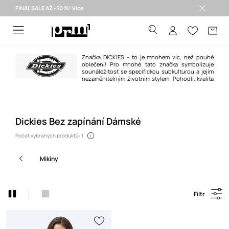
FINAL SALE AŽ -50 %!
Více
Doručení i do 24 h >
Značka DICKIES - to je mnohem víc, než pouhé
oblečení! Pro mnohé tato značka symbolizuje
sounáležitost se specifickou subkulturou a jejím
nezaměnitelným životním stylem. Pohodlí, kvalita
zpracování a neobyčejná odolnost odlišují značku DICKIES od jiných.
Dickies Bez zapínání Dámské
Počet vybraných produktů: 1
mikiny
Filtr