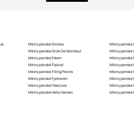
lub
Mikiny panske Dickies
Mikiny panske
Mikiny panske Drole De Monsieur
Mikiny panske 
Mikiny panske Edwin
Mikiny panske 
Mikiny pánské Fialové
Mikiny panske
Mikiny panske Filling Pieces
Mikiny panske
Mikiny panske Fjallraven
Mikiny panske 
Mikiny pánské Fleecové
Mikiny panske
Mikiny panske Helly Hansen
Mikiny panske 