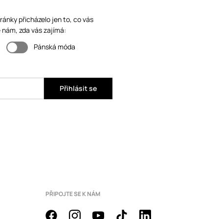
ánky přicházelo jen to, co vás
 nám, zda vás zajímá:
Pánská móda
Přihlásit se
PŘIPOJTE SE K NÁM