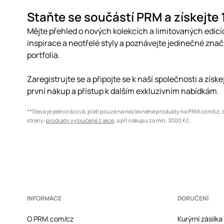
Staňte se součástí PRM a získejte
Mějte přehled o nových kolekcích a limitovaných edicí
inspirace a neotřelé styly a poznávejte jedinečné zna
portfolia.
Zaregistrujte se a připojte se k naší společnosti a získ
první nákup a přístup k dalším exkluzivním nabídkám.
**Sleva je jednorázová, platí pouze na nezlevněné produkty na PRM.com/cz, 
strany:
produkty vyloučené z akce
, a při nákupu za min. 3000 Kč.
INFORMACE
DORUČENÍ
O PRM.com/cz
Kurýrní zásilk