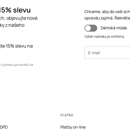
 15% slevu
Chceme, aby do vaší schr
ch, objevujte nové
opravdu zajímá. Řekněte
čky z našeho
Dámská móda
Výběr nabídky je volitelný.
ejte 15% slevu na
s výjimkou produktů ze
PLATBA
a DPD
Platby on-line