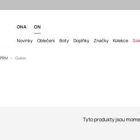
ONA
ON
Novinky
Oblečení
Boty
Doplňky
Značky
Kolekce
Sal
PRM
Guess
Značka založena v roce 1981 si rychle
získala pozici ikony stylu. Filozofie „denim
je náš svět” je rozpoznatelná v každém
detailu, a s každou nově vzniklou kolekcí
můžeme říct, že „Guess je denimem celého
světa”. Značka je oblíbená na všech
kontinentech, především díky nejvyšší
kvalitě, dokonalým vzorům, věrnosti
nejnovějším trendům a snadno
zapamatovatelným reklamám.
Tyto produkty jsou momen