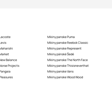
 Lacoste
Mikiny panske Puma
Levis
Mikiny panske Reebok Classic
Maharishi
Mikiny panske Represent
 Market
Mikiny pánské Šedé
 New Balance
Mikiny panske The North Face
Norse Projects
Mikiny panske Thisisneverthat
 Pangaia
Mikiny panske Vans
Pleasures
Mikiny panske Wood Wood