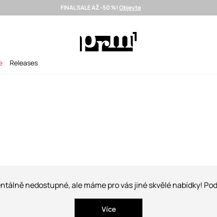
FINAL SALE AŽ -50 %!
Objevte
Doručení i do 24 h >
Vybrané prémiové značky >
SUMMER SALE
e
Releases
tálně nedostupné, ale máme pro vás jiné skvělé nabídky! Podí
Více