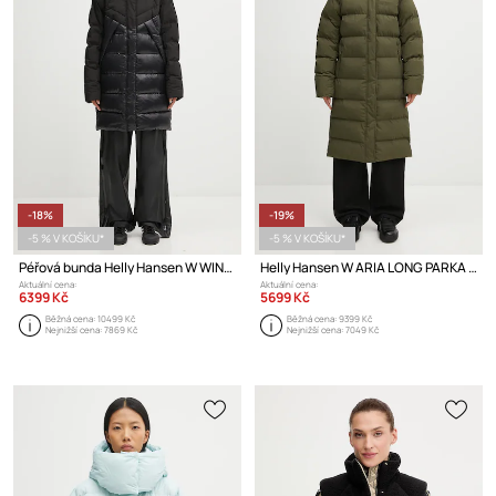
-18%
-19%
-5 % V KOŠÍKU*
-5 % V KOŠÍKU*
Péřová bunda Helly Hansen W WINTER BLISS DOWN PARKA
Helly Hansen W ARIA LONG PARKA bunda dámská
Aktuální cena:
Aktuální cena:
6399 Kč
5699 Kč
Běžná cena:
10499 Kč
Běžná cena:
9399 Kč
Nejnižší cena:
7869 Kč
Nejnižší cena:
7049 Kč