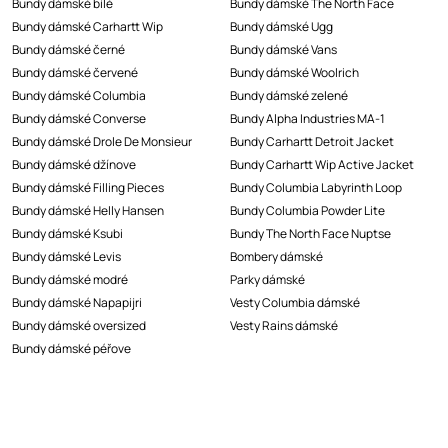
Bundy dámské bílé
Bundy dámské The North Face
Bundy dámské Carhartt Wip
Bundy dámské Ugg
Bundy dámské černé
Bundy dámské Vans
Bundy dámské červené
Bundy dámské Woolrich
Bundy dámské Columbia
Bundy dámské zelené
Bundy dámské Converse
Bundy Alpha Industries MA-1
Bundy dámské Drole De Monsieur
Bundy Carhartt Detroit Jacket
Bundy dámské džínove
Bundy Carhartt Wip Active Jacket
Bundy dámské Filling Pieces
Bundy Columbia Labyrinth Loop
Bundy dámské Helly Hansen
Bundy Columbia Powder Lite
Bundy dámské Ksubi
Bundy The North Face Nuptse
Bundy dámské Levis
Bombery dámské
Bundy dámské modré
Parky dámské
Bundy dámské Napapijri
Vesty Columbia dámské
Bundy dámské oversized
Vesty Rains dámské
Bundy dámské péřove