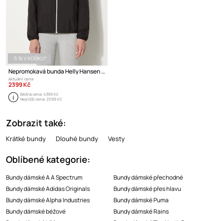
-5 % V KOŠÍKU*
Nepromokavá bunda Helly Hansen Belfast II
Aktuální cena:
2399 Kč
Běžná cena:
4399 Kč
Nejnižší cena:
2599 Kč
Zobrazit také:
Krátké bundy
Dlouhé bundy
Vesty
Oblíbené kategorie:
Bundy dámské A A Spectrum
Bundy dámské přechodné
Bundy dámské Adidas Originals
Bundy dámské přes hlavu
Bundy dámské Alpha Industries
Bundy dámské Puma
Bundy dámské béžové
Bundy dámské Rains