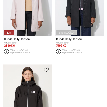
-19%
-5 % V KOŠÍKU*
Bunda Helly Hansen
Bunda Helly Hansen
Aktuální cena:
Aktuální cena:
2899 Kč
3199 Kč
Běžná cena:
5479 Kč
Běžná cena:
5799 Kč
Nejnižší cena:
3599 Kč
Nejnižší cena:
3499 Kč