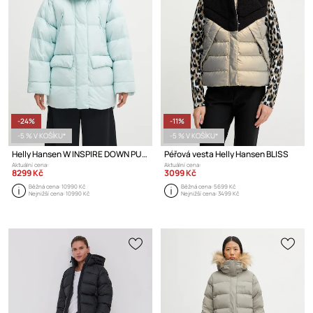
-24%
-11%
-5 % V KOŠÍKU*
-5 % V KOŠÍKU*
Helly Hansen W INSPIRE DOWN PUFFER péřová bunda dámská
Péřová vesta Helly Hansen BLISS
Aktuální cena:
Aktuální cena:
8299 Kč
3099 Kč
Běžná cena:
10990 Kč
Běžná cena:
5699 Kč
Nejnižší cena:
10990 Kč
Nejnižší cena:
3499 Kč