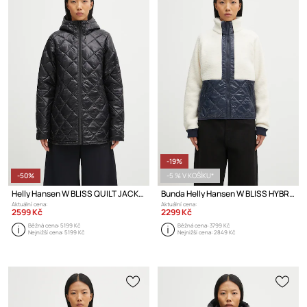
-19%
-50%
-5 % V KOŠÍKU*
Helly Hansen W BLISS QUILT JACKET přechodová bunda dámská
Bunda Helly Hansen W BLISS HYBRID JACKET
Aktuální cena:
Aktuální cena:
2599 Kč
2299 Kč
Běžná cena:
5199 Kč
Běžná cena:
3799 Kč
Nejnižší cena:
5199 Kč
Nejnižší cena:
2849 Kč