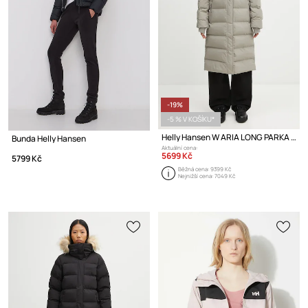
-19%
-5 % V KOŠÍKU*
Helly Hansen W ARIA LONG PARKA bunda dámská
Bunda Helly Hansen
Aktuální cena:
5699 Kč
5799 Kč
Běžná cena:
9399 Kč
Nejnižší cena:
7049 Kč