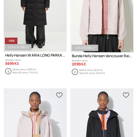
-19%
-5 % V KOŠÍKU*
-5 % V KOŠÍKU*
Helly Hansen W ARIA LONG PARKA bunda dámská
Bunda Helly Hansen Vancouver Rain
Aktuální cena:
Aktuální cena:
5699 Kč
2099 Kč
Běžná cena:
9399 Kč
Běžná cena:
3229 Kč
Nejnižší cena:
7049 Kč
Nejnižší cena:
2259 Kč