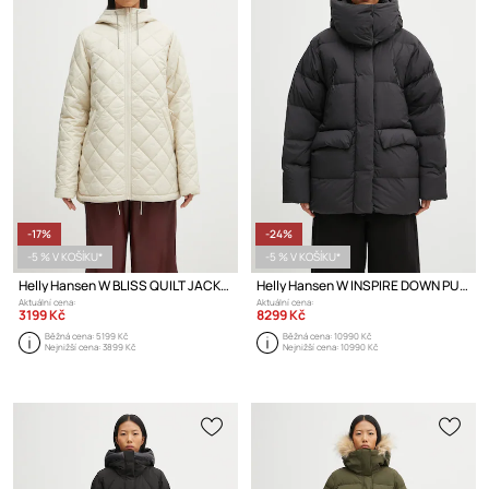
-17%
-24%
-5 % V KOŠÍKU*
-5 % V KOŠÍKU*
Helly Hansen W BLISS QUILT JACKET přechodová bunda dámská
Helly Hansen W INSPIRE DOWN PUFFER péřová bunda dámská
Aktuální cena:
Aktuální cena:
3199 Kč
8299 Kč
Běžná cena:
5199 Kč
Běžná cena:
10990 Kč
Nejnižší cena:
3899 Kč
Nejnižší cena:
10990 Kč