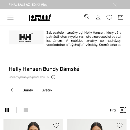
FINAL SALE AŽ -50 %!
Více
Doručení i do 24 h >
Zakladatelem značky byl Helly Hansen, který už v
patnácti letech vyplul na moře a na deset let se stal
kapitánem. V nabídce značky se nacházejí
voděodolné a "dýchající" výrobky. Kromě toho se
značka specializuje na výrobu voděodolných a pohodlných bot, které
můžete nosit každý den.
Helly Hansen Bundy Dámské
Počet vybraných produktů: 15
bundy
svetry
Filtr