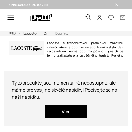
FINAL SALE AŽ -50 %!
Více
Doručení i do 24 h >
PRM
Lacoste
On
Doplňky
Lacoste je francouzskou prémiovou značkou
oděvů, obuvi a doplňků ve sportovním stylu. Její
celosvětové známé logo má původ v přezdívce
jejího zakladatele a úspěšného tenisty Reného
"aligátora" Lacosteho, kterou získal zásluhou své vytrvalosti na kurtu. Dnes
je značka světoznámá především díky vynikající kvalitě, pohodlí a
sportovnímu stylu všech jejich výrobků.
Tyto produkty jsou momentálně nedostupné, ale
máme pro vás jiné skvělé nabídky! Podívejte se na
naši nabídku.
Více