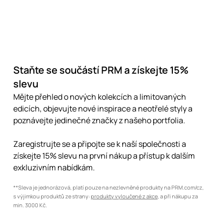
Staňte se součástí PRM a získejte 15%
slevu
Mějte přehled o nových kolekcích a limitovaných
edicích, objevujte nové inspirace a neotřelé styly a
poznávejte jedinečné značky z našeho portfolia.
Zaregistrujte se a připojte se k naší společnosti a
získejte 15% slevu na první nákup a přístup k dalším
exkluzivním nabídkám.
**Sleva je jednorázová, platí pouze na nezlevněné produkty na PRM.com/cz,
s výjimkou produktů ze strany:
produkty vyloučené z akce
, a při nákupu za
min. 3000 Kč.