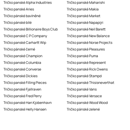
Tričko panské Alpha Industries
Tričko panské Maharishi
Tričko panské Aries
Tričko panské Makia
Tričko pánské bavlněné
Tričko panské Market
Tričko pánské bílé
Tričko panské Napapijri
Tričko panské Billionaire Boys Club
Tričko panské Neil Barett
Tričko panské C P Company
Tričko panské New Balance
Tričko panské Carhartt Wip
Tričko panské Norse Projects
Tričko pánské černé
Tričko panské Pleasures
Tričko panské Champion
Tričko panské Puma
Tričko panské Columbia
Tričko panské Represent
Tričko panské Converse
Tričko panské Rick Owens
Tričko panské Dickies
Tričko panské Stampd
Tričko panské Filling Pieces
Tričko panské Thisisneverthat
Tričko panské Fjallraven
Tričko panské Vans
Tričko panské Fred Perry
Tričko panské Versace
Tričko panské Han Kjobenhavn
Tričko panské Wood Wood
Tričko panské Helly Hansen
Tričko pánské zelené