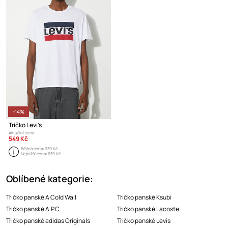
-14%
Tričko Levi's
Aktuální cena:
549 Kč
Běžná cena:
939 Kč
Nejnižší cena:
639 Kč
Oblíbené kategorie:
Tričko panské A Cold Wall
Tričko panské Ksubi
Tričko panské A.P.C.
Tričko panské Lacoste
Tričko panské adidas Originals
Tričko panské Levis