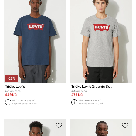
-23%
Tričko Levi's
Tričko Levi's Graphic Set
Aktuální cena:
Aktuální cena:
449 Kč
479 Kč
Běžná cena:
899 Kč
Běžná cena:
899 Kč
Nejnižší cena:
589 Kč
Nejnižší cena:
489 Kč