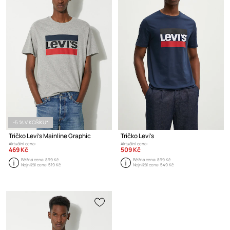
-5 % V KOŠÍKU*
Tričko Levi's Mainline Graphic
Tričko Levi's
Aktuální cena:
Aktuální cena:
469 Kč
509 Kč
Běžná cena:
899 Kč
Běžná cena:
899 Kč
Nejnižší cena:
519 Kč
Nejnižší cena:
549 Kč