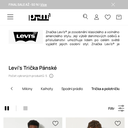
FINAL SALE AŽ -50 %!
Více
Doručení i do 24 h >
Značka Levi’s® je zosobnění klasického a volného
amerického stylu. Její výběr denimových oděvů a
příslušenství umožňuje lidem po celém světě
vyjádřit jejich osobní styl. Značka Levi’s® je
synonymem pro rifle, ikonou, která se díky více než 150leté historii a
modernímu přístupu k módě neustálé těší zájmu a věrnosti generací po
celém světě.
Levi's Trička Pánské
Počet vybraných produktů: 5
mikiny
kalhoty
spodní prádlo
trička a polotrička
Filtr