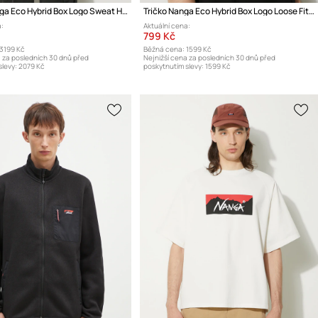
Mikina Nanga Eco Hybrid Box Logo Sweat Hoodie
Tričko Nanga Eco Hybrid Box Logo Loose Fit Tee
:
Aktuální cena:
799 Kč
3199 Kč
Běžná cena:
1599 Kč
a za posledních 30 dnů před
Nejnižší cena za posledních 30 dnů před
levy:
2079 Kč
poskytnutím slevy:
1599 Kč