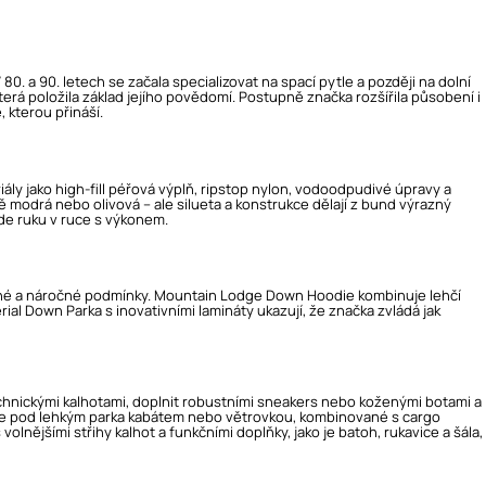
80. a 90. letech se začala specializovat na spací pytle a později na dolní
erá položila základ jejího povědomí. Postupně značka rozšířila působení i
 kterou přináší.
ály jako high-fill péřová výplň, ripstop nylon, vodoodpudivé úpravy a
 modrá nebo olivová – ale silueta a konstrukce dělají z bund výrazný
jde ruku v ruce s výkonem.
adné a náročné podmínky. Mountain Lodge Down Hoodie kombinuje lehčí
ial Down Parka s inovativními lamináty ukazují, že značka zvládá jak
chnickými kalhotami, doplnit robustními sneakers nebo koženými botami a
ie pod lehkým parka kabátem nebo větrovkou, kombinované s cargo
lnějšími střihy kalhot a funkčními doplňky, jako je batoh, rukavice a šála,