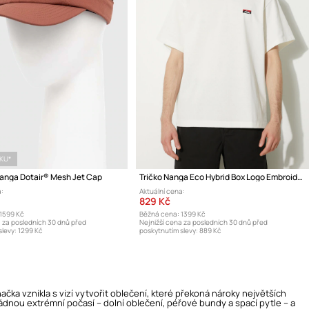
ÍKU*
Nanga Dotair® Mesh Jet Cap
Tričko Nanga Eco Hybrid Box Logo Embroidery Tee
:
Aktuální cena:
829 Kč
1599 Kč
Běžná cena:
1399 Kč
a za posledních 30 dnů před
Nejnižší cena za posledních 30 dnů před
levy:
1299 Kč
poskytnutím slevy:
889 Kč
ka vznikla s vizí vytvořit oblečení, které překoná nároky největších
ádnou extrémní počasí – dolní oblečení, péřové bundy a spací pytle – a