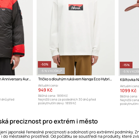
-50%
-15%
-5 % V KOŠÍKU*
-5 % V KOŠ
Péřová bunda Nanga 30Th Anniversary Aurora Tex Combi Down Jacket
Tričko s dlouhým rukávem Nanga Eco Hybrid Box Logo Longsleeve
Kšiltovka 
Aktuální cena:
Aktuální cena
949 Kč
1099 Kč
Běžná cena:
1899 Kč
Běžná cena:
0 dnů před
Nejnižší cena za posledních 30 dnů před
Nejnižší cen
poskytnutím slevy:
1899 Kč
poskytnutím s
ká preciznost pro extrém i město
ní japonské řemeslné preciznosti a odolnosti pro extrémní podmínky. Znač
 i do městského prostředí. Od počátku se soustředí na produkty, které zvl