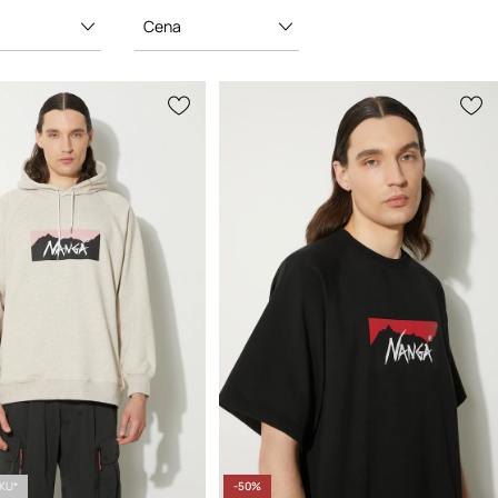
Cena
ÍKU*
-50%