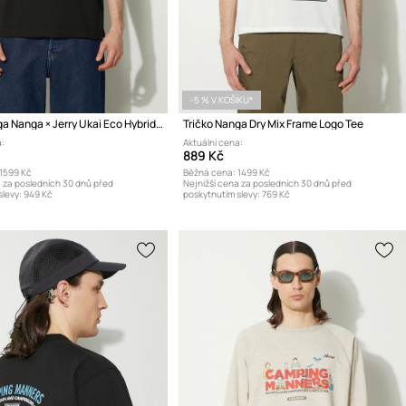
-5 % V KOŠÍKU*
Tričko Nanga Nanga × Jerry Ukai Eco Hybrid Nanga Logo Tee
Tričko Nanga Dry Mix Frame Logo Tee
:
Aktuální cena:
889 Kč
1599 Kč
Běžná cena:
1499 Kč
a za posledních 30 dnů před
Nejnižší cena za posledních 30 dnů před
levy:
949 Kč
poskytnutím slevy:
769 Kč