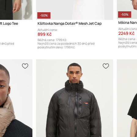
-50%
-50%
Mikina Nan
Mt Logo Tee
Kšiltovka Nanga Dotair® Mesh Jet Cap
Aktuální cena
Aktuální cena:
2249 Kč
899 Kč
Běžná cena:
Běžná cena:
1799 Kč
Nejnižší cen
0 dnů před
Nejnižší cena za posledních 30 dnů před
poskytnutím s
poskytnutím slevy:
1799 Kč