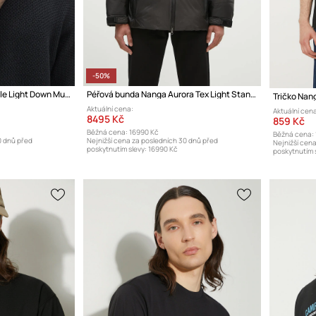
-50%
Péřová šála Nanga Portable Light Down Muffler
Péřová bunda Nanga Aurora Tex Light Stand Collar Down Jacket Mikam
Aktuální cena:
Aktuální cena
8495 Kč
859 Kč
Běžná cena:
16990 Kč
Běžná cena:
0 dnů před
Nejnižší cena za posledních 30 dnů před
Nejnižší cen
poskytnutím slevy:
16990 Kč
poskytnutím s