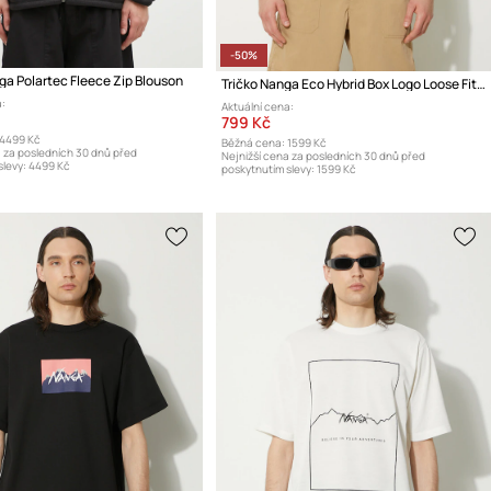
-50%
ga Polartec Fleece Zip Blouson
Tričko Nanga Eco Hybrid Box Logo Loose Fit Tee
:
Aktuální cena:
799 Kč
4499 Kč
Běžná cena:
1599 Kč
a za posledních 30 dnů před
Nejnižší cena za posledních 30 dnů před
levy:
4499 Kč
poskytnutím slevy:
1599 Kč