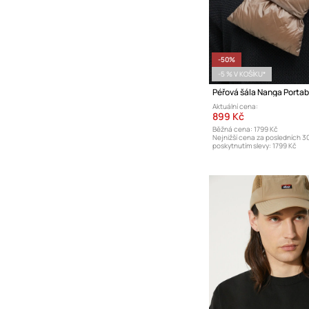
-50%
-5 % V KOŠÍKU*
Aktuální cena:
899 Kč
Běžná cena:
1799 Kč
Nejnižší cena za posledních 3
poskytnutím slevy:
1799 Kč