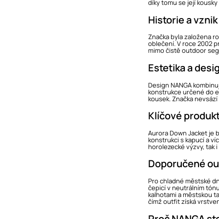
díky tomu se její kousky
Historie a vznik
Značka byla založena rok
oblečení. V roce 2002 p
mimo čistě outdoor segm
Estetika a desi
Design NANGA kombinuje 
konstrukce určené do ex
kousek. Značka nevsází 
Klíčové produk
Aurora Down Jacket je 
konstrukci s kapucí a v
horolezecké výzvy, tak 
Doporučené out
Pro chladné městské dn
čepicí v neutrálním tó
kalhotami a městskou taš
čímž outfit získá vrstven
Proč NANGA sto