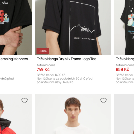
-50%
Tričko Nanga Eco Hybrid Camping Manners Wild Animals Tee
Tričko Nanga Dry Mix Frame Logo Tee
Aktuální cena:
Aktuální cena
749 Kč
859 Kč
Běžná cena:
1499 Kč
Běžná cena:
0 dnů před
Nejnižší cena za posledních 30 dnů před
Nejnižší cen
poskytnutím slevy:
1499 Kč
poskytnutím s