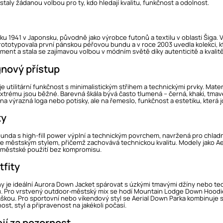
 staly žádanou volbou pro ty, kdo hledají kvalitu, funkčnost a odolnost.
u 1941 v Japonsku, původně jako výrobce futonů a textilu v oblasti Šiga. V 
rototypovala první pánskou péřovou bundu a v roce 2003 uvedla kolekci, kt
ent a stala se zajímavou volbou v módním světě díky autenticitě a kvalitě,
gnový přístup
utilitární funkčnost s minimalistickým střihem a technickými prvky. Materi
trému jsou běžné. Barevná škála bývá často tlumená – černá, khaki, tmavě
na výrazná loga nebo potisky, ale na řemeslo, funkčnost a estetiku, která 
ty
bunda s high-fill power výplní a technickým povrchem, navržená pro chl
íce městským stylem, přičemž zachovává technickou kvalitu. Modely jako Aer
i městské použití bez kompromisu.
fity
y je ideální Aurora Down Jacket spárovat s úzkými tmavými džíny nebo te
nu. Pro vrstvený outdoor‑městský mix se hodí Mountain Lodge Down Hood
kou. Pro sportovní nebo víkendový styl se Aerial Down Parka kombinuje s vo
ost, styl a připravenost na jakékoli počasí.
jí za pozornost