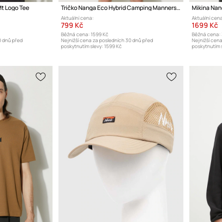
Mt Logo Tee
Tričko Nanga Eco Hybrid Camping Manners Wild Animals Tee
Aktuální cena:
Aktuální cena
799 Kč
1699 Kč
Běžná cena:
1599 Kč
Běžná cena:
0 dnů před
Nejnižší cena za posledních 30 dnů před
Nejnižší cen
poskytnutím slevy:
1599 Kč
poskytnutím s