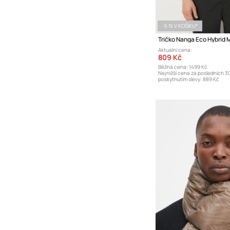
-5 % V KOŠÍKU*
Tričko Nanga Eco Hybrid 
Aktuální cena:
809 Kč
Běžná cena:
1499 Kč
Nejnižší cena za posledních 3
poskytnutím slevy:
889 Kč