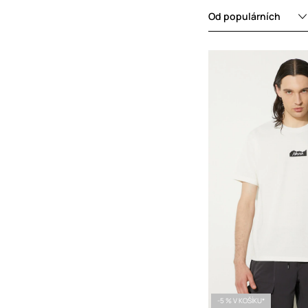
zabiják“. A právě
v těch nejdrast
Od populárních
stala základní
značky NANGA. B
existence klade 
detaily a kvali
tedy hledáte
outdoorové oble
skvělou volbu.
-5 % V KOŠÍKU*