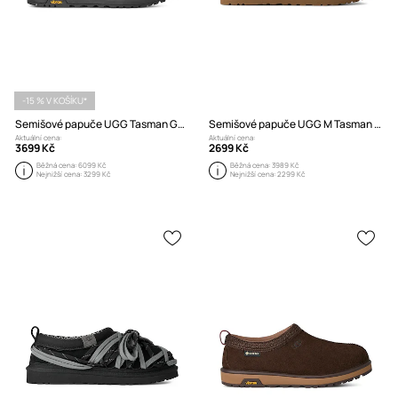
-15 % V KOŠÍKU*
Semišové papuče UGG Tasman GTX
Semišové papuče UGG M Tasman Lace
Aktuální cena:
Aktuální cena:
3699 Kč
2699 Kč
Běžná cena:
6099 Kč
Běžná cena:
3989 Kč
Nejnižší cena:
3299 Kč
Nejnižší cena:
2299 Kč