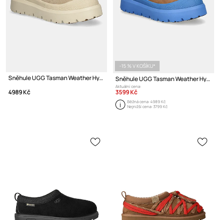
-15 % V KOŠÍKU*
Sněhule UGG Tasman Weather Hybrid
Sněhule UGG Tasman Weather Hybrid
Aktuální cena:
3599 Kč
4989 Kč
Běžná cena:
4989 Kč
Nejnižší cena:
3799 Kč