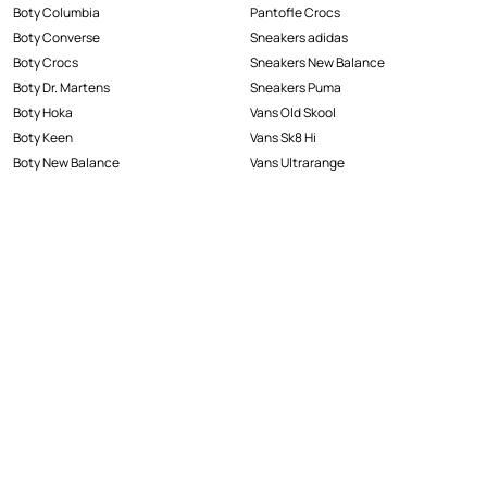
Boty Columbia
Pantofle Crocs
Boty Converse
Sneakers adidas
Boty Crocs
Sneakers New Balance
Boty Dr. Martens
Sneakers Puma
Boty Hoka
Vans Old Skool
Boty Keen
Vans Sk8 Hi
Boty New Balance
Vans Ultrarange