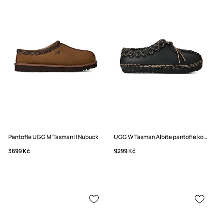
Pantofle UGG M Tasman II Nubuck
UGG W Tasman Albite pantofle kožené
3699 Kč
9299 Kč