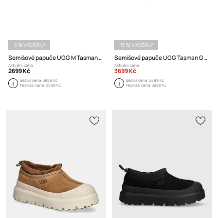
-5 % V KOŠÍKU*
-15 % V KOŠÍKU*
Semišové papuče UGG M Tasman Lace
Semišové papuče UGG Tasman GTX
Aktuální cena:
Aktuální cena:
2699 Kč
3699 Kč
Běžná cena:
3989 Kč
Běžná cena:
5889 Kč
Nejnižší cena:
2599 Kč
Nejnižší cena:
3999 Kč