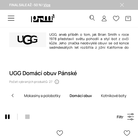
FINAL SALE AŽ -50 %!
Více
Doručení i do 24 h >
UGG, aneb příběh o tom, jak Brian Smith v roce
1978 představil světu pohodlí a styl bot z ovčí
kůže. Jeho značka neobvyklé obuvi se od konce
sedmdesátých let rozšířila z jižní Kalifornie do
celého světa, především díky tomu, že si ji oblíbili mladí a aktivní lidé. Není
proto divu, že se obuv UGG díky svému casual stylu a přízni trendsetterů
těší oblibě i v novém tisíciletí.
UGG Domácí obuv Pánské
Počet vybraných produktů: 27
mokasíny a polobotky
domácí obuv
kotníkové boty
Filtr