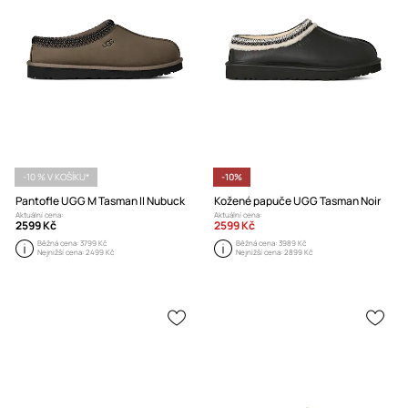
-10 % V KOŠÍKU*
-10%
Pantofle UGG M Tasman II Nubuck
Kožené papuče UGG Tasman Noir
Aktuální cena:
Aktuální cena:
2599 Kč
2599 Kč
Běžná cena:
3799 Kč
Běžná cena:
3989 Kč
Nejnižší cena:
2499 Kč
Nejnižší cena:
2899 Kč