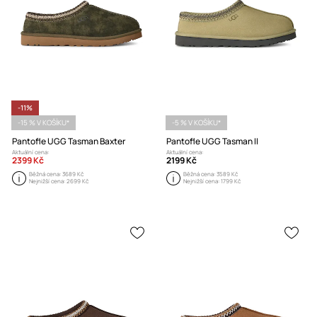
-11%
-15 % V KOŠÍKU*
-5 % V KOŠÍKU*
Pantofle UGG Tasman Baxter
Pantofle UGG Tasman II
Aktuální cena:
Aktuální cena:
2399 Kč
2199 Kč
Běžná cena:
3689 Kč
Běžná cena:
3589 Kč
Nejnižší cena:
2699 Kč
Nejnižší cena:
1799 Kč