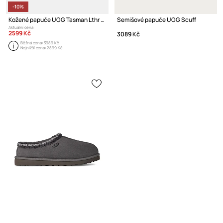
-10%
Kožené papuče UGG Tasman Lthr Regen
Semišové papuče UGG Scuff
Aktuální cena:
2599 Kč
3089 Kč
Běžná cena:
3989 Kč
Nejnižší cena:
2899 Kč