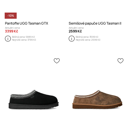
-10%
Pantofle UGG Tasman GTX
Semišové papuče UGG Tasman II
Aktuální cena:
Aktuální cena:
3399 Kč
2599 Kč
Běžná cena:
5889 Kč
Běžná cena:
3599 Kč
Nejnižší cena:
3799 Kč
Nejnižší cena:
2599 Kč