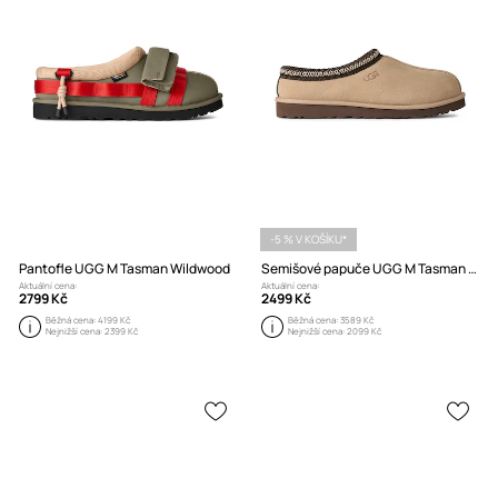
-5 % V KOŠÍKU*
Pantofle UGG M Tasman Wildwood
Semišové papuče UGG M Tasman II
Aktuální cena:
Aktuální cena:
2799 Kč
2499 Kč
Běžná cena:
4199 Kč
Běžná cena:
3589 Kč
Nejnižší cena:
2399 Kč
Nejnižší cena:
2099 Kč