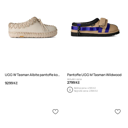
UGG W Tasman Albite pantofle kožené
Pantofle UGG M Tasman Wildwood
Aktuální cena:
2799 Kč
9299 Kč
Běžná cena:
4199 Kč
Nejnižší cena:
2399 Kč