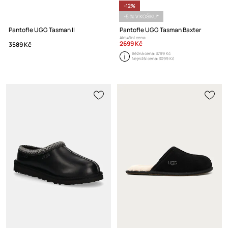
-12%
-5 % V KOŠÍKU*
Pantofle UGG Tasman II
Pantofle UGG Tasman Baxter
Aktuální cena:
2699 Kč
3589 Kč
Běžná cena:
3799 Kč
Nejnižší cena:
3099 Kč