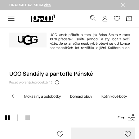
FINAL SALE AŽ -50 %!
Více
Doručení i do 24 h >
UGG, aneb příběh o tom, jak Brian Smith v roce
1978 představil světu pohodlí a styl bot z ovčí
kůže. Jeho značka neobvyklé obuvi se od konce
sedmdesátých let rozšířila z jižní Kalifornie do
celého světa, především díky tomu, že si ji oblíbili mladí a aktivní lidé. Není
proto divu, že se obuv UGG díky svému casual stylu a přízni trendsetterů
těší oblibě i v novém tisíciletí.
UGG Sandály a pantofle Pánské
Počet vybraných produktů: 15
mokasíny a polobotky
domácí obuv
kotníkové boty
Filtr