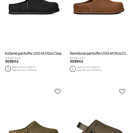
Kožené pantofle UGG M Otzo Clog
Semišové pantofle UGG M Otzo Clog
Aktuální cena:
Aktuální cena:
3099 Kč
3099 Kč
Běžná cena:
4589 Kč
Běžná cena:
4589 Kč
Nejnižší cena:
3099 Kč
Nejnižší cena:
3099 Kč