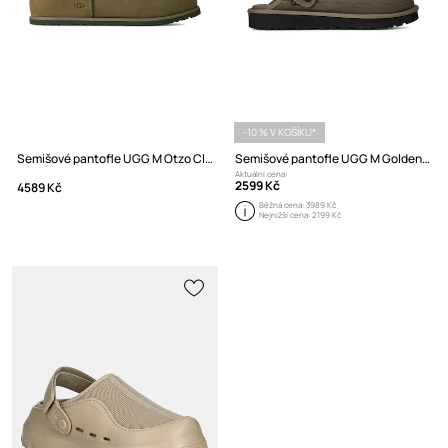
-10 % V KOŠÍKU*
Semišové pantofle UGG M Otzo Clog
Semišové pantofle UGG M Goldencoast Clog II Nubuck
Aktuální cena:
2599 Kč
4589 Kč
Běžná cena:
3989 Kč
Nejnižší cena:
2199 Kč