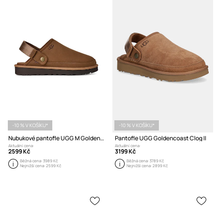
-10 % V KOŠÍKU*
-10 % V KOŠÍKU*
Nubukové pantofle UGG M Goldencoast Clog II Nubuck
Pantofle UGG Goldencoast Clog II
Aktuální cena:
Aktuální cena:
2599 Kč
3199 Kč
Běžná cena:
3989 Kč
Běžná cena:
3789 Kč
Nejnižší cena:
2599 Kč
Nejnižší cena:
2899 Kč