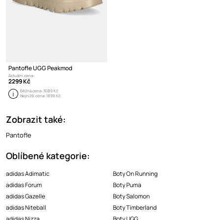
Pantofle UGG Peakmod
Aktuální cena:
2299 Kč
Běžná cena:
3089 Kč
Nejnižší cena:
1899 Kč
Zobrazit také:
Pantofle
Oblíbené kategorie:
adidas Adimatic
Boty On Running
adidas Forum
Boty Puma
adidas Gazelle
Boty Salomon
adidas Niteball
Boty Timberland
adidas Nizza
Boty UGG