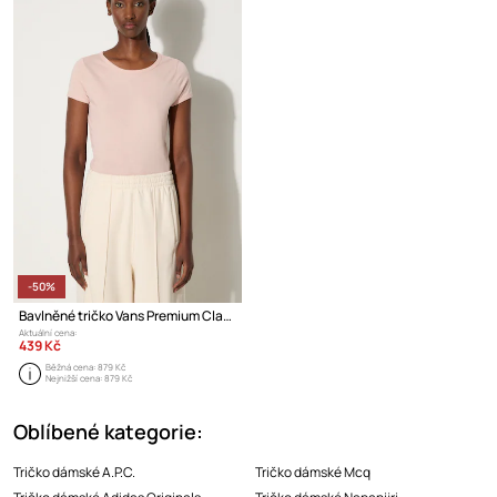
-50%
Bavlněné tričko Vans Premium Classics LX Baby Tee
Aktuální cena:
439 Kč
Běžná cena:
879 Kč
Nejnižší cena:
879 Kč
Oblíbené kategorie:
Tričko dámské A.P.C.
Tričko dámské Mcq