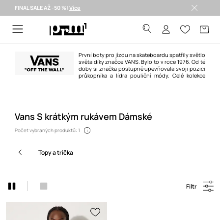
FINAL SALE AŽ -50 %!
Více
Doručení i do 24 h >
První boty pro jízdu na skateboardu spatřily světlo
světa díky značce VANS. Bylo to v roce 1976. Od té
doby si značka postupně upevňovala svoji pozici
průkopníka a lídra pouliční módy. Celé kolekce
obuvi a oděvů se pokaždé nesou ve stylu vnímaném jako duch jižní
Kalifornie.
VANS je jedna z oblíbených značek skateboardistů, surferů a hudebníků.
Vans S krátkým rukávem Dámské
Počet vybraných produktů: 1
topy a trička
Filtr