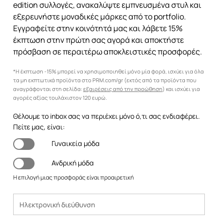
edition συλλογές, ανακαλύψτε εμπνευσμένα στυλ και
εξερευνήστε μοναδικές μάρκες από το portfolio.
Εγγραφείτε στην κοινότητά μας και λάβετε 15%
έκπτωση στην πρώτη σας αγορά και αποκτήστε
πρόσβαση σε περαιτέρω αποκλειστικές προσφορές.
*Η έκπτωση -15% μπορεί να χρησιμοποιηθεί μόνο μία φορά, ισχύει για όλα
τα μη εκπτωτικά προϊόντα στο PRM.com/gr (εκτός από τα προϊόντα που
αναγράφονται στη σελίδα:
εξαιρέσεις από την προώθηση
) και ισχύει για
αγορές αξίας τουλάχιστον 120 ευρώ.
Θέλουμε το inbox σας να περιέχει μόνο ό,τι σας ενδιαφέρει.
Πείτε μας, είναι:
Γυναικεία μόδα
Ανδρική μόδα
Η επιλογή μιας προσφοράς είναι προαιρετική