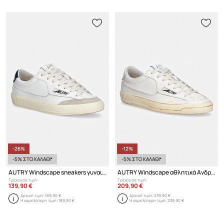
-26%
-12%
-5% ΣΤΟ ΚΑΛΑΘΙ*
-5% ΣΤΟ ΚΑΛΑΘΙ*
AUTRY Windscape sneakers γυναικεία δερμάτινα
AUTRY Windscape αθλητικά Ανδρικά δερμάτινα
Τρέχουσα τιμή:
Τρέχουσα τιμή:
139,90 €
209,90 €
Αρχική τιμή:
189,90 €
Αρχική τιμή:
239,90 €
Η χαμηλότερη τιμή:
189,90 €
Η χαμηλότερη τιμή:
239,90 €