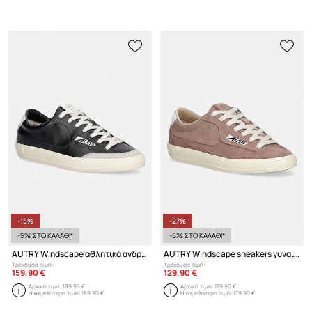
-15%
-27%
-5% ΣΤΟ ΚΑΛΑΘΙ*
-5% ΣΤΟ ΚΑΛΑΘΙ*
AUTRY Windscape αθλητικά ανδρικά δερμάτινα
AUTRY Windscape sneakers γυναικεία σουέτ
Τρέχουσα τιμή:
Τρέχουσα τιμή:
159,90 €
129,90 €
Αρχική τιμή:
189,90 €
Αρχική τιμή:
179,90 €
Η χαμηλότερη τιμή:
189,90 €
Η χαμηλότερη τιμή:
179,90 €