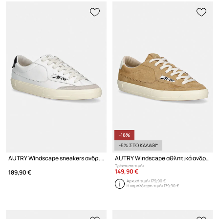
-16%
-5% ΣΤΟ ΚΑΛΑΘΙ*
AUTRY Windscape sneakers ανδρικά δερμάτινα
AUTRY Windscape αθλητικά ανδρικά σουέτ
Τρέχουσα τιμή:
149,90 €
189,90 €
Αρχική τιμή:
179,90 €
Η χαμηλότερη τιμή:
179,90 €