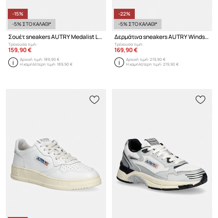
-15%
-22%
-5% ΣΤΟ ΚΑΛΑΘΙ*
-5% ΣΤΟ ΚΑΛΑΘΙ*
Σουέτ sneakers AUTRY Medalist Low
Δερμάτινα sneakers AUTRY Windspin Low
Τρέχουσα τιμή:
Τρέχουσα τιμή:
159,90 €
169,90 €
Αρχική τιμή:
189,90 €
Αρχική τιμή:
219,90 €
Η χαμηλότερη τιμή:
189,90 €
Η χαμηλότερη τιμή:
219,90 €