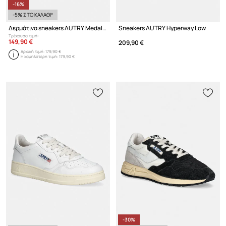
-16%
-5% ΣΤΟ ΚΑΛΑΘΙ*
Δερμάτινα sneakers AUTRY Medalist Low
Sneakers AUTRY Hyperway Low
Τρέχουσα τιμή:
149,90 €
209,90 €
Αρχική τιμή:
179,90 €
Η χαμηλότερη τιμή:
179,90 €
-30%