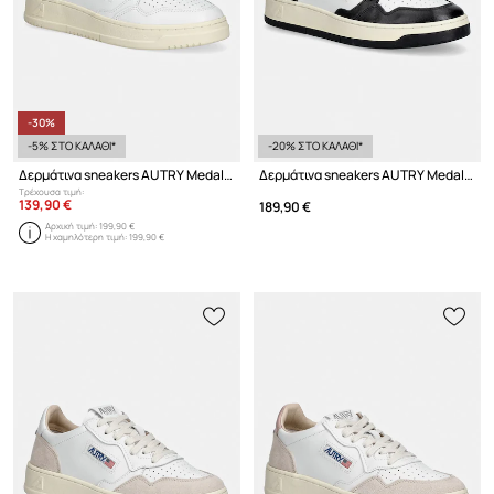
-30%
-5% ΣΤΟ ΚΑΛΑΘΙ*
-20% ΣΤΟ ΚΑΛΑΘΙ*
Δερμάτινα sneakers AUTRY Medalist Low
Δερμάτινα sneakers AUTRY Medalist Low
Τρέχουσα τιμή:
139,90 €
189,90 €
Αρχική τιμή:
199,90 €
Η χαμηλότερη τιμή:
199,90 €