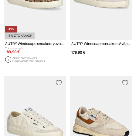
-13%
-5% ΣΤΟ ΚΑΛΑΘΙ*
AUTRY Windscape sneakers γυναικεία σουέτ
AUTRY Windscape sneakers Ανδρικά σουέτ
Τρέχουσα τιμή:
189,90 €
179,90 €
Αρχική τιμή:
219,90 €
Η χαμηλότερη τιμή:
219,90 €