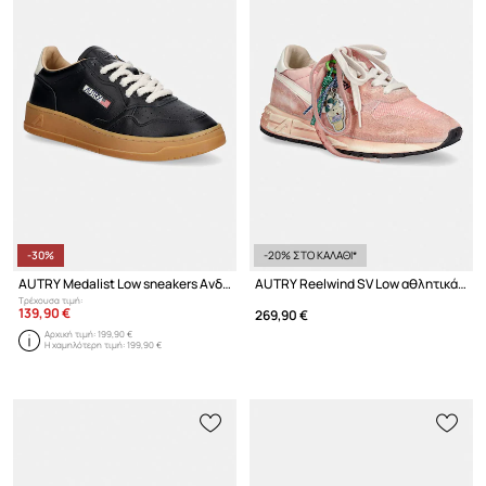
-30%
-20% ΣΤΟ ΚΑΛΑΘΙ*
AUTRY Medalist Low sneakers Ανδρικά δερμάτινα
AUTRY Reelwind SV Low αθλητικά γυναικεία
Τρέχουσα τιμή:
139,90 €
269,90 €
Αρχική τιμή:
199,90 €
Η χαμηλότερη τιμή:
199,90 €