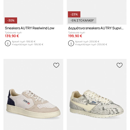
-23%
-30%
-5% ΣΤΟ ΚΑΛΑΘΙ*
Sneakers AUTRY Reelwind Low
Δερμάτινα sneakers AUTRY Supvint Low
Τρέχουσα τιμή:
Τρέχουσα τιμή:
139,90 €
199,90 €
Αρχική τιμή:
199,90 €
Αρχική τιμή:
259,90 €
Η χαμηλότερη τιμή:
199,90 €
Η χαμηλότερη τιμή:
259,90 €