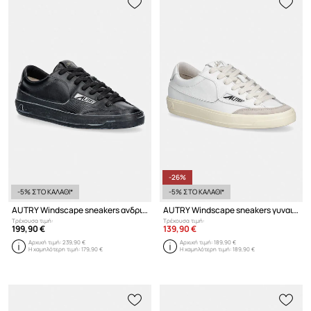
-26%
-5% ΣΤΟ ΚΑΛΑΘΙ*
-5% ΣΤΟ ΚΑΛΑΘΙ*
AUTRY Windscape sneakers ανδρικά δερμάτινα
AUTRY Windscape sneakers γυναικεία δερμάτινα
Τρέχουσα τιμή:
Τρέχουσα τιμή:
199,90 €
139,90 €
Αρχική τιμή:
239,90 €
Αρχική τιμή:
189,90 €
Η χαμηλότερη τιμή:
179,90 €
Η χαμηλότερη τιμή:
189,90 €