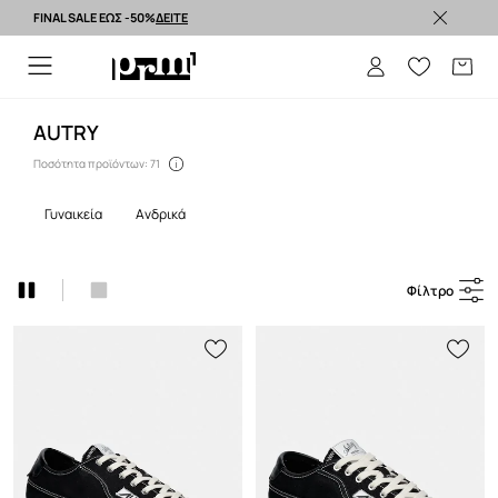
FINAL SALE ΕΩΣ -50%
ΔΕΙΤΕ
Premium brands >
AUTRY
Ποσότητα προϊόντων: 71
γυναικεία
ανδρικά
Φίλτρο