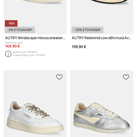
-16%
-5% ΣΤΟ ΚΑΛΑΘΙ*
-20% ΣΤΟ ΚΑΛΑΘΙ*
AUTRY Windscape πάνινα sneakers γυναικεία χαμηλά
AUTRY Reelwind Low αθλητικά Ανδρικά σουέτ
Τρέχουσα τιμή:
149,90 €
199,90 €
Αρχική τιμή:
179,90 €
Η χαμηλότερη τιμή:
179,90 €