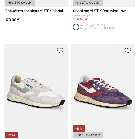
-5% ΣΤΟ ΚΑΛΑΘΙ*
-5% ΣΤΟ ΚΑΛΑΘΙ*
Δερμάτινα sneakers AUTRY Medalist Low
Sneakers AUTRY Reelwind Low
Τρέχουσα τιμή:
139,90 €
179,90 €
Αρχική τιμή:
199,90 €
Η χαμηλότερη τιμή:
199,90 €
-15%
-20%
-5% ΣΤΟ ΚΑΛΑΘΙ*