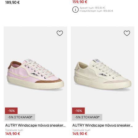
159,90 €
189,90 €
Αρχική τιμή:
189,90 €
Η χαμηλότερη τιμή:
189,90 €
-16%
-16%
-5% ΣΤΟ ΚΑΛΑΘΙ*
-5% ΣΤΟ ΚΑΛΑΘΙ*
AUTRY Windscape πάνινα sneakers γυναικεία χαμηλά
AUTRY Windscape πάνινα sneakers Ανδρικά
Τρέχουσα τιμή:
Τρέχουσα τιμή:
149,90 €
149,90 €