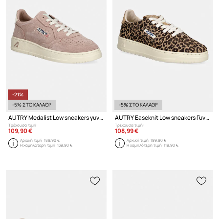
-21%
-5% ΣΤΟ ΚΑΛΑΘΙ*
-5% ΣΤΟ ΚΑΛΑΘΙ*
AUTRY Medalist Low sneakers γυναικεία σουέτ
AUTRY Easeknit Low sneakers Γυναικεία
Τρέχουσα τιμή:
Τρέχουσα τιμή:
109,90 €
108,99 €
Αρχική τιμή:
189,90 €
Αρχική τιμή:
199,90 €
Η χαμηλότερη τιμή:
139,90 €
Η χαμηλότερη τιμή:
119,90 €