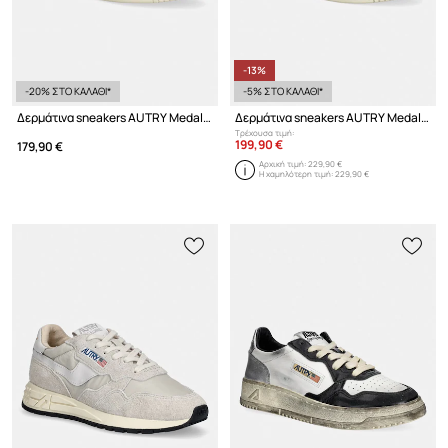
-13%
-20% ΣΤΟ ΚΑΛΑΘΙ*
-5% ΣΤΟ ΚΑΛΑΘΙ*
Δερμάτινα sneakers AUTRY Medalist Low
Δερμάτινα sneakers AUTRY Medalist Low
Τρέχουσα τιμή:
199,90 €
179,90 €
Αρχική τιμή:
229,90 €
Η χαμηλότερη τιμή:
229,90 €