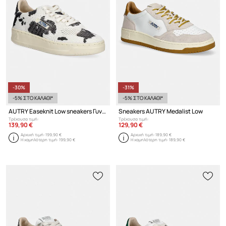
-30%
-31%
-5% ΣΤΟ ΚΑΛΑΘΙ*
-5% ΣΤΟ ΚΑΛΑΘΙ*
AUTRY Easeknit Low sneakers Γυναικεία
Sneakers AUTRY Medalist Low
Τρέχουσα τιμή:
Τρέχουσα τιμή:
139,90 €
129,90 €
Αρχική τιμή:
199,90 €
Αρχική τιμή:
189,90 €
Η χαμηλότερη τιμή:
199,90 €
Η χαμηλότερη τιμή:
189,90 €