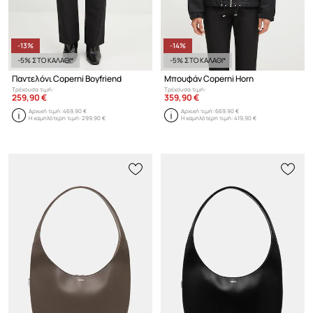
-13%
-14%
-5% ΣΤΟ ΚΑΛΑΘΙ*
-5% ΣΤΟ ΚΑΛΑΘΙ*
Παντελόνι Coperni Boyfriend
Μπουφάν Coperni Horn
Τρέχουσα τιμή:
Τρέχουσα τιμή:
259,90 €
359,90 €
Αρχική τιμή:
469,90 €
Αρχική τιμή:
669,90 €
Η χαμηλότερη τιμή:
299,90 €
Η χαμηλότερη τιμή:
419,90 €