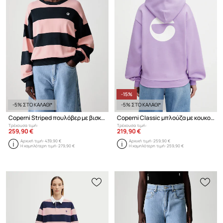
-15%
-5% ΣΤΟ ΚΑΛΑΘΙ*
-5% ΣΤΟ ΚΑΛΑΘΙ*
Coperni Striped πουλόβερ με βισκόζη γυναικείο
Coperni Classic μπλούζα με κουκούλα με βαμβάκι γυναικεία
Τρέχουσα τιμή:
Τρέχουσα τιμή:
259,90 €
219,90 €
Αρχική τιμή:
439,90 €
Αρχική τιμή:
259,90 €
Η χαμηλότερη τιμή:
279,90 €
Η χαμηλότερη τιμή:
259,90 €