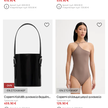
419,90 €
539,90 €
Αρχική τιμή:
669,90 €
Αρχική τιμή:
869,90 €
Η χαμηλότερη τιμή:
559,90 €
Η χαμηλότερη τιμή:
729,90 €
-24%
-5% ΣΤΟ ΚΑΛΑΘΙ*
-5% ΣΤΟ ΚΑΛΑΘΙ*
Coperni Καλάθι γυναικείο δερμάτινο
Coperni ολόσωμο μαγιό γυναικείο
Τρέχουσα τιμή:
Τρέχουσα τιμή:
459,90 €
129,90 €
Αρχική τιμή:
729,90 €
Αρχική τιμή:
209,90 €