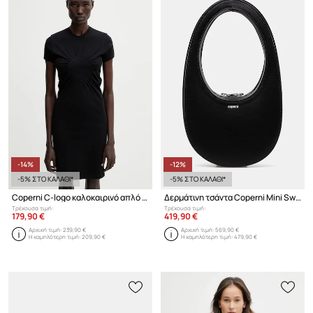
-14%
-12%
-5% ΣΤΟ ΚΑΛΑΘΙ*
-5% ΣΤΟ ΚΑΛΑΘΙ*
Coperni C-logo καλοκαιρινό απλό φόρεμα από βαμβάκι
Δερμάτινη τσάντα Coperni Mini Swipe
Τρέχουσα τιμή:
Τρέχουσα τιμή:
179,90 €
419,90 €
Αρχική τιμή:
239,90 €
Αρχική τιμή:
569,90 €
Η χαμηλότερη τιμή:
209,90 €
Η χαμηλότερη τιμή:
479,90 €