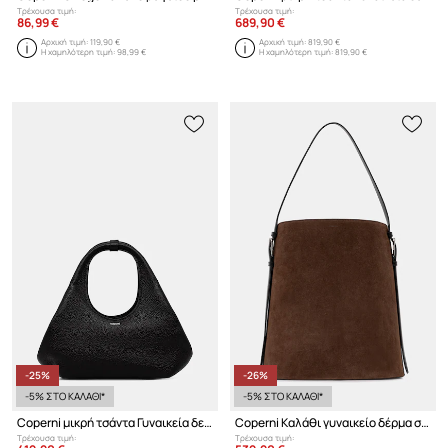
Τρέχουσα τιμή:
Τρέχουσα τιμή:
86,99 €
689,90 €
Αρχική τιμή:
119,90 €
Αρχική τιμή:
819,90 €
Η χαμηλότερη τιμή:
98,99 €
Η χαμηλότερη τιμή:
819,90 €
-25%
-26%
-5% ΣΤΟ ΚΑΛΑΘΙ*
-5% ΣΤΟ ΚΑΛΑΘΙ*
Coperni μικρή τσάντα Γυναικεία δερμάτινη
Coperni Καλάθι γυναικείο δέρμα σουέτ
Τρέχουσα τιμή:
Τρέχουσα τιμή: