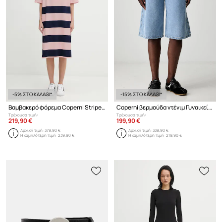
-5% ΣΤΟ ΚΑΛΑΘΙ*
-15% ΣΤΟ ΚΑΛΑΘΙ*
Βαμβακερό φόρεμα Coperni Striped Polo
Coperni βερμούδα ντένιμ Γυναικεία
Τρέχουσα τιμή:
Τρέχουσα τιμή:
219,90 €
199,90 €
Αρχική τιμή:
379,90 €
Αρχική τιμή:
339,90 €
Η χαμηλότερη τιμή:
239,90 €
Η χαμηλότερη τιμή:
219,90 €