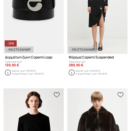
-12%
-5% ΣΤΟ ΚΑΛΑΘΙ*
-5% ΣΤΟ ΚΑΛΑΘΙ*
Δερμάτινη ζώνη Coperni Logo
Φόρεμα Coperni Suspended
Τρέχουσα τιμή:
Τρέχουσα τιμή:
139,90 €
289,90 €
Αρχική τιμή:
189,90 €
Αρχική τιμή:
529,90 €
Η χαμηλότερη τιμή:
159,90 €
Η χαμηλότερη τιμή:
319,90 €