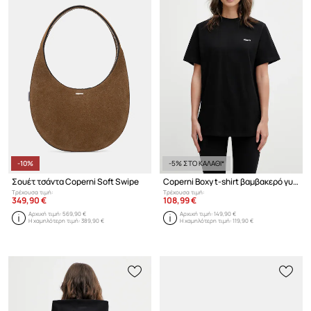
-10%
-5% ΣΤΟ ΚΑΛΑΘΙ*
Σουέτ τσάντα Coperni Soft Swipe
Coperni Boxy t-shirt βαμβακερό γυναικείο
Τρέχουσα τιμή:
Τρέχουσα τιμή:
349,90 €
108,99 €
Αρχική τιμή:
569,90 €
Αρχική τιμή:
149,90 €
Η χαμηλότερη τιμή:
389,90 €
Η χαμηλότερη τιμή:
119,90 €