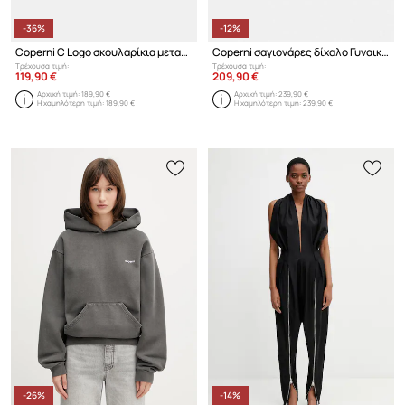
-36%
-12%
Coperni C Logo σκουλαρίκια μεταλλικά γυναικεία
Coperni σαγιονάρες δίχαλο Γυναικεία
Τρέχουσα τιμή:
Τρέχουσα τιμή:
119,90 €
209,90 €
Αρχική τιμή:
189,90 €
Αρχική τιμή:
239,90 €
Η χαμηλότερη τιμή:
189,90 €
Η χαμηλότερη τιμή:
239,90 €
-26%
-14%