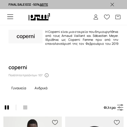
FINAL SALE ΕΩΣ -50%
ΔΕΙΤΕ
Premium brands >
Η Coperni είναι μια εταιρεία που δημιουργήθηκε
από τους Arnaud Vaillant και Sébastien Meyer.
Ιδρύθηκε ως Coperni Femme πριν από την
επαναλανσάρισή της τον Φεβρουάριο του 2019
και πήρε το όνομά της από τον Πρώσο αστρονόμο Νικόλαο Κοπέρνικο. Η
αισθητική της Coperni βασίζεται σε μια μίνιμαλ ευαισθησία που
καθοδηγείται από την καινοτομία και την τεχνολογία, και παρουσίασε τη
συλλογή A/W 19 μέσω Instagram.
coperni
Ποσότητα προϊόντων: 107
γυναικεία
ανδρικά
Φίλτρο