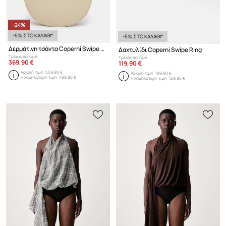
-24%
-5% ΣΤΟ ΚΑΛΑΘΙ*
-5% ΣΤΟ ΚΑΛΑΘΙ*
Δερμάτινη τσάντα Coperni Swipe Bag
Δαχτυλίδι Coperni Swipe Ring
Τρέχουσα τιμή:
Τρέχουσα τιμή:
369,90 €
119,90 €
Αρχική τιμή:
559,90 €
Αρχική τιμή:
199,90 €
Η χαμηλότερη τιμή:
489,90 €
Η χαμηλότερη τιμή:
129,90 €