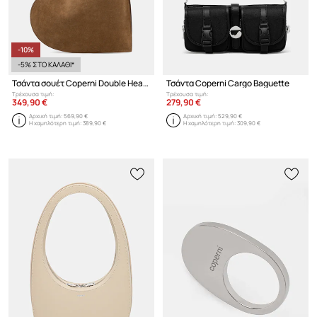
-10%
-5% ΣΤΟ ΚΑΛΑΘΙ*
Τσάντα σουέτ Coperni Double Heart
Τσάντα Coperni Cargo Baguette
Τρέχουσα τιμή:
Τρέχουσα τιμή:
349,90 €
279,90 €
Αρχική τιμή:
569,90 €
Αρχική τιμή:
529,90 €
Η χαμηλότερη τιμή:
389,90 €
Η χαμηλότερη τιμή:
309,90 €