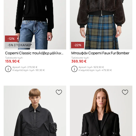
-12%
-5% ΣΤΟ ΚΑΛΑΘΙ*
-22%
Coperni Classic πουλόβερ μάλλινο γυναικείο
Μπουφάν Coperni Faux Fur Bomber
Τρέχουσα τιμή:
Τρέχουσα τιμή:
159,90 €
369,90 €
Αρχική τιμή:
279,90 €
Αρχική τιμή:
929,90 €
Η χαμηλότερη τιμή:
181,90 €
Η χαμηλότερη τιμή:
479,90 €