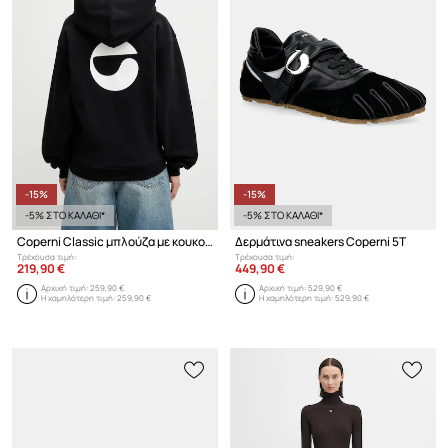
-15%
-15%
-5% ΣΤΟ ΚΑΛΑΘΙ*
-5% ΣΤΟ ΚΑΛΑΘΙ*
Coperni Classic μπλούζα με κουκούλα με βαμβάκι Γυναικεία
Δερμάτινα sneakers Coperni 5T
Τρέχουσα τιμή:
Τρέχουσα τιμή:
219,90 €
449,90 €
Αρχική τιμή:
259,90 €
Αρχική τιμή:
529,90 €
Η χαμηλότερη τιμή:
259,90 €
Η χαμηλότερη τιμή:
529,90 €