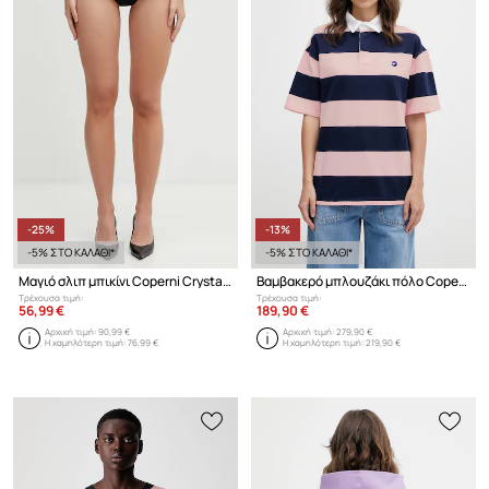
-25%
-13%
-5% ΣΤΟ ΚΑΛΑΘΙ*
-5% ΣΤΟ ΚΑΛΑΘΙ*
Μαγιό σλιπ μπικίνι Coperni Crystal Logo
Βαμβακερό μπλουζάκι πόλο Coperni Striped Polo
Τρέχουσα τιμή:
Τρέχουσα τιμή:
56,99 €
189,90 €
Αρχική τιμή:
90,99 €
Αρχική τιμή:
279,90 €
Η χαμηλότερη τιμή:
76,99 €
Η χαμηλότερη τιμή:
219,90 €