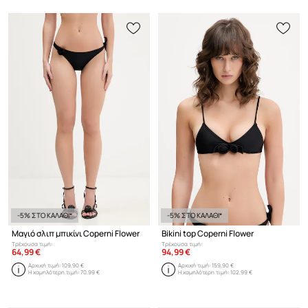
-5% ΣΤΟ ΚΑΛΑΘΙ*
-5% ΣΤΟ ΚΑΛΑΘΙ*
Μαγιό σλιπ μπικίνι Coperni Flower
Bikini top Coperni Flower
Τρέχουσα τιμή:
Τρέχουσα τιμή:
64,99 €
94,99 €
Αρχική τιμή:
109,90 €
Αρχική τιμή:
159,90 €
Η χαμηλότερη τιμή:
70,99 €
Η χαμηλότερη τιμή:
102,99 €