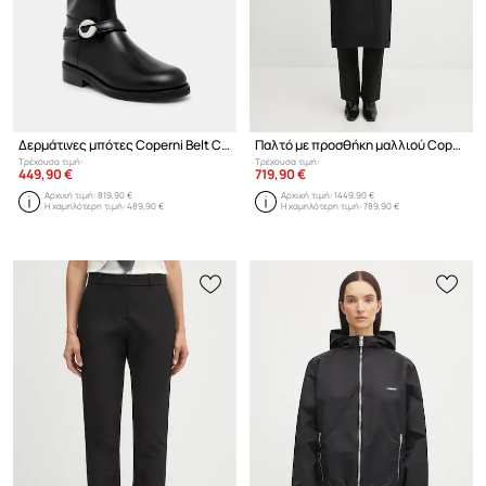
Δερμάτινες μπότες Coperni Belt Cavalier
Παλτό με προσθήκη μαλλιού Coperni Logo Belted
Τρέχουσα τιμή:
Τρέχουσα τιμή:
449,90 €
719,90 €
Αρχική τιμή:
819,90 €
Αρχική τιμή:
1449,90 €
Η χαμηλότερη τιμή:
489,90 €
Η χαμηλότερη τιμή:
789,90 €