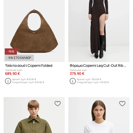
-15%
-5% ΣΤΟ ΚΑΛΑΘΙ*
Τσάντα σουέτ Coperni Folded
Φόρεμα Coperni Leg Cut-Out Rib Gown
Τρέχουσα τιμή:
Τρέχουσα τιμή:
689,90 €
379,90 €
Αρχική τιμή:
819,90 €
Αρχική τιμή:
769,90 €
Η χαμηλότερη τιμή:
819,90 €
Η χαμηλότερη τιμή:
419,90 €