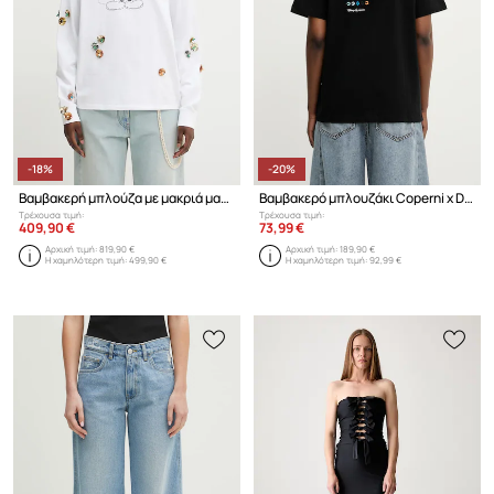
-18%
-20%
Βαμβακερή μπλούζα με μακριά μανίκια Coperni x Disney Mickey Long-Sleeved
Βαμβακερό μπλουζάκι Coperni x Disney Cinderella
Τρέχουσα τιμή:
Τρέχουσα τιμή:
409,90 €
73,99 €
Αρχική τιμή:
819,90 €
Αρχική τιμή:
189,90 €
Η χαμηλότερη τιμή:
499,90 €
Η χαμηλότερη τιμή:
92,99 €