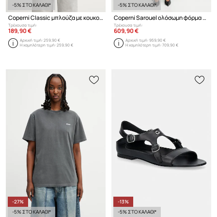
-5% ΣΤΟ ΚΑΛΑΘΙ*
-5% ΣΤΟ ΚΑΛΑΘΙ*
Coperni Classic μπλούζα με κουκούλα με βαμβάκι Γυναικεία
Coperni Sarouel ολόσωμη φόρμα μάλλινη γυναικεία
Τρέχουσα τιμή:
Τρέχουσα τιμή:
189,90 €
609,90 €
Αρχική τιμή:
259,90 €
Αρχική τιμή:
959,90 €
Η χαμηλότερη τιμή:
259,90 €
Η χαμηλότερη τιμή:
709,90 €
-27%
-13%
-5% ΣΤΟ ΚΑΛΑΘΙ*
-5% ΣΤΟ ΚΑΛΑΘΙ*