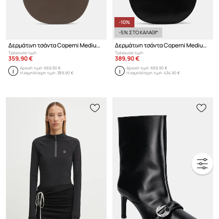
-10%
-5% ΣΤΟ ΚΑΛΑΘΙ*
Δερμάτινη τσάντα Coperni Medium Soft Swipe
Δερμάτινη τσάντα Coperni Medium Soft Swipe
Τρέχουσα τιμή:
Τρέχουσα τιμή:
359,90 €
389,90 €
Αρχική τιμή:
669,90 €
Αρχική τιμή:
669,90 €
Η χαμηλότερη τιμή:
389,90 €
Η χαμηλότερη τιμή:
434,90 €