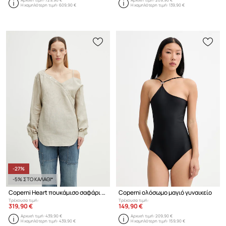
Η χαμηλότερη τιμή:
609,90 €
Η χαμηλότερη τιμή:
139,90 €
-27%
-5% ΣΤΟ ΚΑΛΑΘΙ*
Coperni Heart πουκάμισο σαφάρι γυναικείο λινό απλό
Coperni ολόσωμο μαγιό γυναικείο
Τρέχουσα τιμή:
Τρέχουσα τιμή:
319,90 €
149,90 €
Αρχική τιμή:
439,90 €
Αρχική τιμή:
209,90 €
Η χαμηλότερη τιμή:
439,90 €
Η χαμηλότερη τιμή:
159,90 €