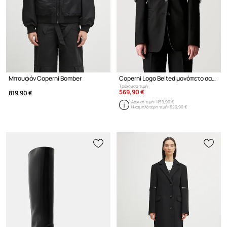
Μπουφάν Coperni Bomber
Coperni Logo Belted μονόπετο σακάκι γυναικείο
Τρέχουσα τιμή:
569,90 €
819,90 €
Αρχική τιμή:
1159,90 €
Η χαμηλότερη τιμή:
629,90 €