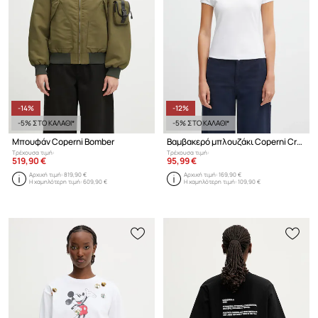
-14%
-12%
-5% ΣΤΟ ΚΑΛΑΘΙ*
-5% ΣΤΟ ΚΑΛΑΘΙ*
Μπουφάν Coperni Bomber
Βαμβακερό μπλουζάκι Coperni Crystal Logo
Τρέχουσα τιμή:
Τρέχουσα τιμή:
519,90 €
95,99 €
Αρχική τιμή:
819,90 €
Αρχική τιμή:
169,90 €
Η χαμηλότερη τιμή:
609,90 €
Η χαμηλότερη τιμή:
109,90 €