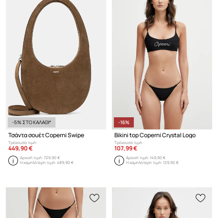
-5% ΣΤΟ ΚΑΛΑΘΙ*
-16%
Τσάντα σουέτ Coperni Swipe
Bikini top Coperni Crystal Logo
Τρέχουσα τιμή:
Τρέχουσα τιμή:
449,90 €
107,99 €
Αρχική τιμή:
729,90 €
Αρχική τιμή:
149,90 €
Η χαμηλότερη τιμή:
489,90 €
Η χαμηλότερη τιμή:
129,90 €