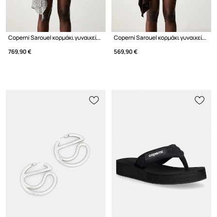
Coperni Sarouel κορμάκι γυναικείο με πρόσμιξη μεταξιού καρό
Coperni Sarouel κορμάκι γυναικείο απλό
769,90 €
569,90 €