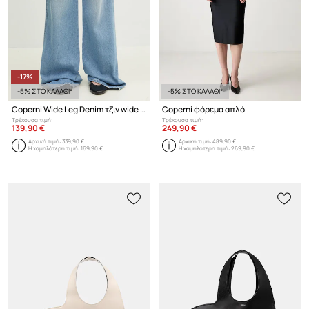
-17%
-5% ΣΤΟ ΚΑΛΑΘΙ*
-5% ΣΤΟ ΚΑΛΑΘΙ*
Coperni Wide Leg Denim τζιν wide leg γυναικεία
Coperni φόρεμα απλό
Τρέχουσα τιμή:
Τρέχουσα τιμή:
139,90 €
249,90 €
Αρχική τιμή:
339,90 €
Αρχική τιμή:
489,90 €
Η χαμηλότερη τιμή:
169,90 €
Η χαμηλότερη τιμή:
269,90 €