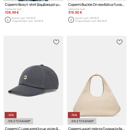
Coperni Boxy t-shirt βαμβακερό γυναικείο
Coperni Buckle On σανδάλια Γυναικεία δερμάτινα
Τρέχουσα τιμή:
Τρέχουσα τιμή:
108,99 €
319,90 €
Αρχική τιμή:
149,90 €
Αρχική τιμή:
439,90 €
Η χαμηλότερη τιμή:
149,90 €
Η χαμηλότερη τιμή:
369,90 €
-12%
-15%
-5% ΣΤΟ ΚΑΛΑΘΙ*
-5% ΣΤΟ ΚΑΛΑΘΙ*
Coperni C Logo καπέλο με γείσο βαμβακερό
Coperni μικρή τσάντα Γυναικεία δερμάτινη