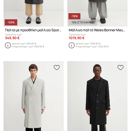
-19%
-50%
-5% ΣΤΟ ΚΑΛΑΘΙ*
Παλτό με προσθήκη μαλλιού Sporty & Rich Signature Logo Wool
Μάλλινο παλτό Wales Bonner Mayfair Coat
Τρέχουσα τιμή:
Τρέχουσα τιμή:
349,90 €
1019,90 €
Αρχική τιμή:
699,90 €
Αρχική τιμή:
1939,90 €
Η χαμηλότερη τιμή:
699,90 €
Η χαμηλότερη τιμή:
1260,90 €