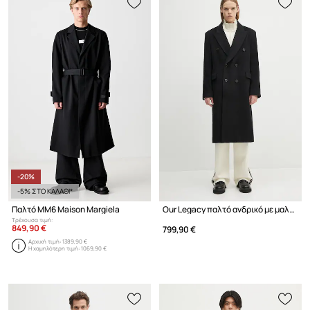
-20%
-5% ΣΤΟ ΚΑΛΑΘΙ*
Παλτό MM6 Maison Margiela
Our Legacy παλτό ανδρικό με μαλλί Whale
Τρέχουσα τιμή:
849,90 €
799,90 €
Αρχική τιμή:
1389,90 €
Η χαμηλότερη τιμή:
1069,90 €