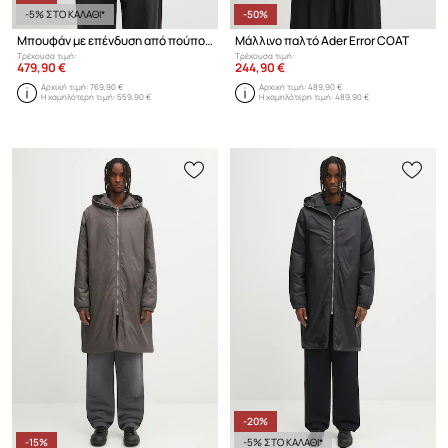
-5% ΣΤΟ ΚΑΛΑΘΙ*
-50%
Μπουφάν με επένδυση από πούπουλα C.P. Company
Μάλλινο παλτό Ader Error COAT
Τρέχουσα τιμή:
Τρέχουσα τιμή:
479,90 €
244,90 €
Αρχική τιμή:
769,90 €
Αρχική τιμή:
489,90 €
Η χαμηλότερη τιμή:
559,90 €
Η χαμηλότερη τιμή:
489,90 €
-20%
-15%
-5% ΣΤΟ ΚΑΛΑΘΙ*