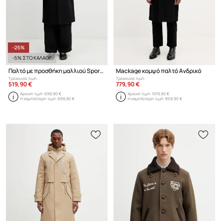
-25%
-5% ΣΤΟ ΚΑΛΑΘΙ*
Παλτό με προσθήκη μαλλιού Sporty & Rich Signature Logo Wool
Mackage κομψό παλτό Ανδρικό
Τρέχουσα τιμή:
Τρέχουσα τιμή:
519,90 €
779,90 €
Αρχική τιμή:
699,90 €
Αρχική τιμή:
1019,90 €
Η χαμηλότερη τιμή:
699,90 €
Η χαμηλότερη τιμή:
859,90 €