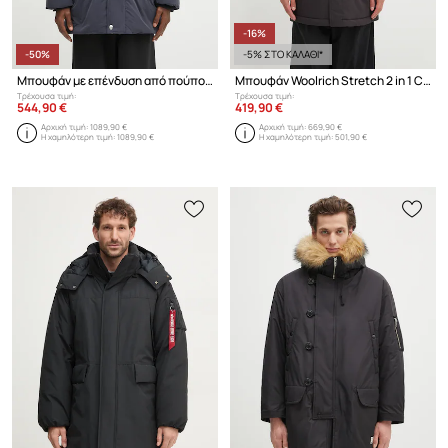
-16%
-50%
-5% ΣΤΟ ΚΑΛΑΘΙ*
Μπουφάν με επένδυση από πούπουλα Paul Smith
Μπουφάν Woolrich Stretch 2 in 1 Carcoat
Τρέχουσα τιμή:
Τρέχουσα τιμή:
544,90 €
419,90 €
Αρχική τιμή:
1089,90 €
Αρχική τιμή:
669,90 €
Η χαμηλότερη τιμή:
1089,90 €
Η χαμηλότερη τιμή:
501,90 €