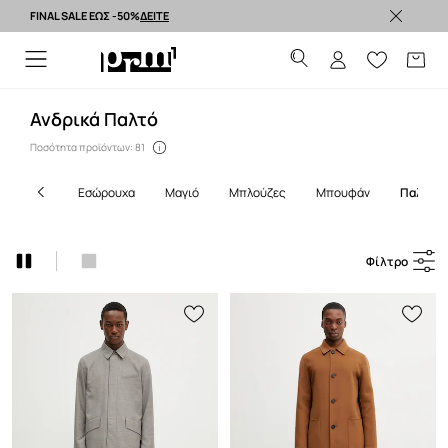
FINAL SALE ΕΩΣ -50%
ΔΕΙΤΕ
Premium brands >
Ανδρικά Παλτό
Ποσότητα προϊόντων: 81
εσώρουχα
μαγιό
μπλούζες
μπουφάν
παλτό
Φίλτρο