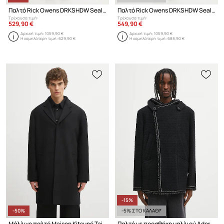
Παλτό Rick Owens DRKSHDW Sealed Windbreaker
Παλτό Rick Owens DRKSHDW Sealed Windbreaker
Τρέχουσα τιμή:
Τρέχουσα τιμή:
529,90 €
549,90 €
Αρχική τιμή:
1059,90 €
Αρχική τιμή:
1059,90 €
Η χαμηλότερη τιμή:
629,90 €
Η χαμηλότερη τιμή:
688,90 €
-15%
-50%
-5% ΣΤΟ ΚΑΛΑΘΙ*
Μάλλινο παλτό Maison Kitsuné Tailored
Παλτό με προσθήκη μαλλιού Ader Error COAT