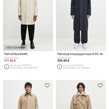
-5% ΣΤΟ ΚΑΛΑΘΙ*
Παλτό Paul Smith
Παλτό με ένα μείγμα λινών A.P.C. Mac Edouard
Τρέχουσα τιμή:
Τρέχουσα τιμή:
577,90 €
329,90 €
Αρχική τιμή:
1089,90 €
Αρχική τιμή:
529,90 €
Η χαμηλότερη τιμή:
598,90 €
Η χαμηλότερη τιμή:
280,90 €