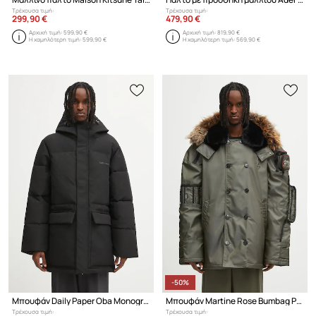
Τρέχουσα τιμή:
Τρέχουσα τιμή:
299,90 €
479,90 €
Αρχική τιμή:
599,90 €
Αρχική τιμή:
819,90 €
Η χαμηλότερη τιμή:
599,90 €
Η χαμηλότερη τιμή:
569,90 €
-50%
Μπουφάν Daily Paper Oba Monogram Puffer
Μπουφάν Martine Rose Bumbag Parka
Τρέχουσα τιμή:
Τρέχουσα τιμή: