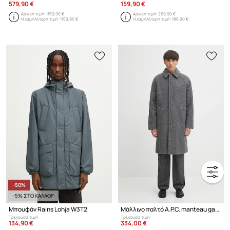
579,90 €
159,90 €
Αρχική τιμή:
1159,90 €
Αρχική τιμή:
269,90 €
Η χαμηλότερη τιμή:
1159,90 €
Η χαμηλότερη τιμή:
188,90 €
-50%
-5% ΣΤΟ ΚΑΛΑΘΙ*
Μπουφάν Rains Lohja W3T2
Μάλλινο παλτό A.P.C. manteau gaston
Τρέχουσα τιμή:
Τρέχουσα τιμή:
134,90 €
334,00 €