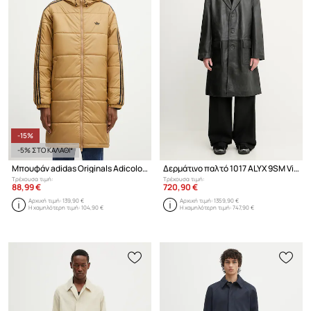
-15%
-5% ΣΤΟ ΚΑΛΑΘΙ*
Μπουφάν adidas Originals Adicolor
Δερμάτινο παλτό 1017 ALYX 9SM Vintage leather
Τρέχουσα τιμή:
Τρέχουσα τιμή:
88,99 €
720,90 €
Αρχική τιμή:
139,90 €
Αρχική τιμή:
1359,90 €
Η χαμηλότερη τιμή:
104,90 €
Η χαμηλότερη τιμή:
747,90 €