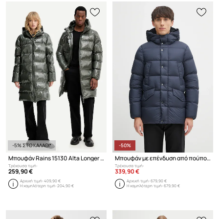
-5% ΣΤΟ ΚΑΛΑΘΙ*
-50%
Μπουφάν Rains 15130 Alta Longer Puffer Jacket
Μπουφάν με επένδυση από πούπουλα Woolrich Cloud Davis
Τρέχουσα τιμή:
Τρέχουσα τιμή:
259,90 €
339,90 €
Αρχική τιμή:
409,90 €
Αρχική τιμή:
679,90 €
Η χαμηλότερη τιμή:
204,90 €
Η χαμηλότερη τιμή:
679,90 €