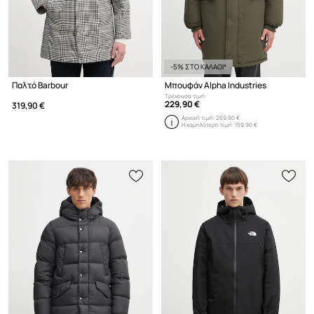
-5% ΣΤΟ ΚΑΛΑΘΙ*
Παλτό Barbour
Μπουφάν Alpha Industries
Τρέχουσα τιμή:
229,90 €
319,90 €
Αρχική τιμή:
269,90 €
Η χαμηλότερη τιμή:
159,90 €