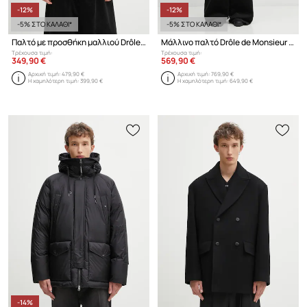
-12%
-12%
-5% ΣΤΟ ΚΑΛΑΘΙ*
-5% ΣΤΟ ΚΑΛΑΘΙ*
Παλτό με προσθήκη μαλλιού Drôle de Monsieur La Veste Caban
Μάλλινο παλτό Drôle de Monsieur Le Manteau Tweed
Τρέχουσα τιμή:
Τρέχουσα τιμή:
349,90 €
569,90 €
Αρχική τιμή:
479,90 €
Αρχική τιμή:
769,90 €
Η χαμηλότερη τιμή:
399,90 €
Η χαμηλότερη τιμή:
649,90 €
-14%