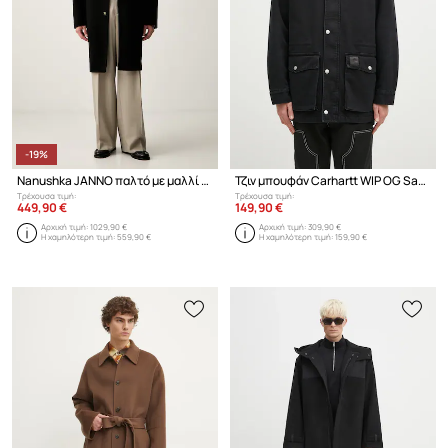
-19%
Nanushka JANNO παλτό με μαλλί ανδρικό
Τζιν μπουφάν Carhartt WIP OG Santa Fe
Τρέχουσα τιμή:
Τρέχουσα τιμή:
449,90 €
149,90 €
Αρχική τιμή:
1029,90 €
Αρχική τιμή:
309,90 €
Η χαμηλότερη τιμή:
559,90 €
Η χαμηλότερη τιμή:
159,90 €