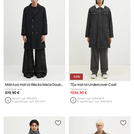
-50%
Μάλλινο παλτό Wacko Maria Double Breasted
Τζιν παλτό Undercover Coat
Τρέχουσα τιμή:
Τρέχουσα τιμή:
619,90 €
1034,90 €
Αρχική τιμή:
899,90 €
Αρχική τιμή:
2069,90 €
Η χαμηλότερη τιμή:
584,90 €
Η χαμηλότερη τιμή:
2069,90 €