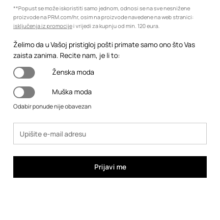
**Popust se može iskoristiti samo jednom, odnosi se na sve nesnižene
proizvode na PRM.com/hr, osim na proizvode navedene na web stranici:
isključenja iz promocije
i vrijedi za kupnju od min. 120 eura.
Želimo da u Vašoj pristigloj pošti primate samo ono što Vas
zaista zanima. Recite nam, je li to:
Ženska moda
Muška moda
Odabir ponude nije obavezan
Prijavi me