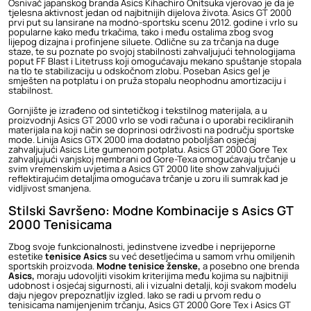
Osnivač japanskog branda Asics Kihachiro Onitsuka vjerovao je da je
tjelesna aktivnost jedan od najbitnijih dijelova života. Asics GT 2000
prvi put su lansirane na modno-sportsku scenu 2012. godine i vrlo su
popularne kako među trkačima, tako i među ostalima zbog svog
lijepog dizajna i profinjene siluete. Odlične su za trčanja na duge
staze, te su poznate po svojoj stabilnosti zahvaljujući tehnologijama
poput FF Blast i Litetruss koji omogućavaju mekano spuštanje stopala
na tlo te stabilizaciju u odskočnom zlobu. Poseban Asics gel je
smješten na potplatu i on pruža stopalu neophodnu amortizaciju i
stabilnost.
Gornjište je izrađeno od sintetičkog i tekstilnog materijala, a u
proizvodnji Asics GT 2000 vrlo se vodi računa i o uporabi recikliranih
materijala na koji način se doprinosi održivosti na području sportske
mode. Linija Asics GTX 2000 ima dodatno poboljšan osjećaj
zahvaljujući Asics Lite gumenom potplatu. Asics GT 2000 Gore Tex
zahvaljujući vanjskoj membrani od Gore-Texa omogućavaju trčanje u
svim vremenskim uvjetima a Asics GT 2000 lite show zahvaljujući
reflektirajućim detaljima omogućava trčanje u zoru ili sumrak kad je
vidljivost smanjena.
Stilski Savršeno: Modne Kombinacije s Asics GT
2000 Tenisicama
Zbog svoje funkcionalnosti, jedinstvene izvedbe i neprijeporne
estetike
tenisice Asics
su već desetljećima u samom vrhu omiljenih
sportskih proizvoda.
Modne tenisice ženske
,
a posebno one brenda
Asics
,
moraju udovoljiti visokim kriterijima među kojima su najbitniji
udobnost i osjećaj sigurnosti, ali i vizualni detalji, koji svakom modelu
daju njegov prepoznatljiv izgled. Iako se radi u prvom redu o
tenisicama namijenjenim trčanju, Asics GT 2000 Gore Tex i Asics GT