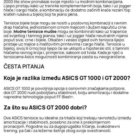
2000 lite show pronalaze svoje mjesto i u modnim kombinacijama.
Lijepo pristaju kako uz trenirke komplementarnih boja, tako i uz jogger
hlače i cargo hlače, a kombinaciju će dodatno začiniti kraće rezani top
kratkih rukava u bijeloj boji te jeans jakna.
Tenisice bijele boje mogu se nositi u poslovnoj kombinaciji s ravnim
drap hlačama, jednostavnom crnom majicom i dužem kaputiću crne
boje .
Modne tenisice muške
mogu se kombinirati kako uz traperice
od svijetlog i tamnog jeansa, tako i uz jogger hlače neutralnih nijansi
poput sive, crne i bijele. Otkačen i veseo izgled ovih tenisica lijepo
pristaje uz majice s maštovitim printevima i cargo hlače. Tenisice u
bijeloj, sivoj ili crnoj boji lijepo će se uklopiti u hipsterski stil, s tamnim
hlačama ravnog kroja i, primjerice, sakoom od tvida. Kada je riječ o
tenisicama Asics mogućnosti kombiniranja zaista su neograničene.
ČESTA PITANJA
Koja je razlika između ASICS GT 1000 i GT 2000?
ASICS GT 1000 je povoljnija opcija s osnovnim značajkama potpore,
dok GT 2000 nudi poboljšanu stabilnost, bolju amortizaciju i dodatne
napredne tehnologije poput FF Blast+.
Za što su ASICS GT 2000 dobri?
Ove ASICS tenisice su idealne za trkače koji trebaju ravnotežu između
amortizacije i stabilnosti, posebno za one s prekomjernom
pronacijom. Pogodne su za dugoprugaško trčanje, svakodnevni
trening, pa čak i za ležerne šetnje zbog svoje svestranosti.