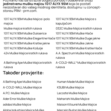
Pozivamo vas da istražite bogatu ponudu i odaberete svoju
jedinstvenu mušku majicu 1017 ALYX 9SM
koja će postati
neizostavan dio vašeg modnog identiteta, dostupnu i u concept-
storeu PRM - prm.com.
1017 ALYX 9SM Muške Majice i polo
1017 ALYX 9SM Muške Majice s
majice
kapuljačom
Muške majice kratkih rukava
032C Muške Majice kratkih rukava
1017 ALYX 9SM Muške Dukserice
1017 ALYX 9SM Muške Hlače
1017 ALYX 9SM Muške Elegantne hlače
1017 ALYX 9SM Muške Duge jakne
1017 ALYX 9SM Muške Kratke jakne
1017 ALYX 9SM Muške Jakne
1017 ALYX 9SM Muške Košulje
1017 ALYX 9SM Muške Kratke hlače
424 Muške Majice kratkih rukava
A.A. Spectrum Muške Majice kratkih
rukava
A Bathing Ape Muške Majice kratkih
A-COLD-WALL* Muške Majice kratkih
rukava
rukava
Također provjerite:
A Bathing Ape Muške Majice
Human Made Muške Majice
A-COLD-WALL Muške Majice
KSUBI Muške Majice
A.P.C. Muške Majice
Lacoste Muške Majice
Ader Error Muške Majice
Maharishi Muške Majice
adidas Muške Majice
Maison Kitsuné Muške Majice
Alpha Industries Majice Muške
Marcelo Burlon Muške Majice