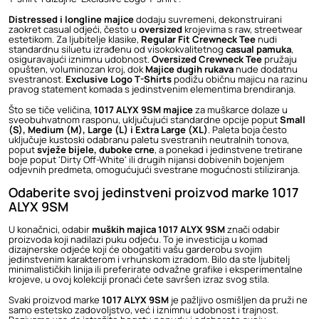
Distressed i longline majice
dodaju suvremeni, dekonstruirani
zaokret casual odjeći, često u
oversized
krojevima s raw, streetwear
estetikom. Za ljubitelje klasike,
Regular Fit Crewneck Tee
nudi
standardnu siluetu izrađenu od visokokvalitetnog
casual pamuka
,
osiguravajući iznimnu udobnost.
Oversized Crewneck Tee
pružaju
opušten, voluminozan kroj, dok
Majice dugih rukava
nude dodatnu
svestranost.
Exclusive Logo T-Shirts
podižu običnu majicu na razinu
pravog statement komada s jedinstvenim elementima brendiranja.
Što se tiče veličina,
1017 ALYX 9SM majice
za muškarce dolaze u
sveobuhvatnom rasponu, uključujući standardne opcije poput
Small
(S), Medium (M), Large (L) i Extra Large (XL)
. Paleta boja često
uključuje kustoski odabranu paletu svestranih neutralnih tonova,
poput
svježe bijele, duboke crne
, a ponekad i jedinstvene tretirane
boje poput 'Dirty Off-White' ili drugih nijansi dobivenih bojenjem
odjevnih predmeta, omogućujući svestrane mogućnosti stiliziranja.
Odaberite svoj jedinstveni proizvod marke 1017
ALYX 9SM
U konačnici, odabir
muških majica 1017 ALYX 9SM
znači odabir
proizvoda koji nadilazi puku odjeću. To je investicija u komad
dizajnerske odjeće koji će obogatiti vašu garderobu svojim
jedinstvenim karakterom i vrhunskom izradom. Bilo da ste ljubitelj
minimalističkih linija ili preferirate odvažne grafike i eksperimentalne
krojeve, u ovoj kolekciji pronaći ćete savršen izraz svog stila.
Svaki proizvod marke
1017 ALYX 9SM
je pažljivo osmišljen da pruži ne
samo estetsko zadovoljstvo, već i iznimnu udobnost i trajnost.