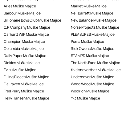
Aries Muške Majice
Market Muške Majice
Barbour Muške Majice
Neil Barrett Muške Majice
Billionaire Boys Club Muške Majice
New Balance Muške Majice
C.P. Company Muške Majice
Norse Projects Muške Majice
Carhartt WIP Muške Majice
PLEASURES Muške Majice
Champion Muške Majice
Puma Muške Majice
Columbia Muške Majice
Rick Owens Muške Majice
Daily Paper Muške Majice
STAMPD Muške Majice
Dickies Muške Majice
The North Face Muške Majice
Evisu Muške Majice
thisisneverthat Muške Majice
Filling Pieces Muške Majice
Undercover Muške Majice
Fjallraven Muške Majice
Wood Wood Muške Majice
Fred Perry Muške Majice
Woolrich Muške Majice
Helly Hansen Muške Majice
Y-3 Muške Majice