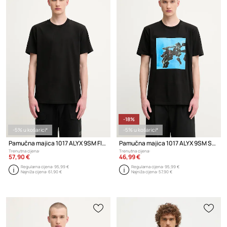
-18%
-5% u košarici*
-5% u košarici*
Pamučna majica 1017 ALYX 9SM Flag
Pamučna majica 1017 ALYX 9SM Sneaker print
Trenutna cijena:
Trenutna cijena:
57,90 €
46,99 €
Regularna cijena:
95,99 €
Regularna cijena:
95,99 €
Najniža cijena:
61,90 €
Najniža cijena:
57,90 €