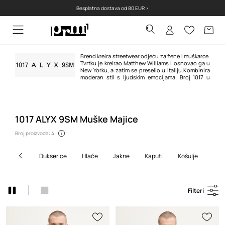
Besplatna dostava od 80 EUR >
Brend kreira streetwear odjeću za žene i muškarce.
Tvrtku je kreirao Matthew Williams i osnovao ga u
New Yorku, a zatim se preselio u Italiju.Kombinira
moderan stil s ljudskim emocijama. Broj 1017 u
nazivu je dizajnerov dan i mjesec rođenja, a riječ ALYX je ime njegove
najstarije kćeri. A što znači 9SM? Ovo je bivša adresa tvrtke u New Yorku.
Kreator je surađivao sa svjetski poznatim zvijezdama poput Lady Gage i
Kanyea Westa.
1017 ALYX 9SM Muške Majice
Broj proizvoda: 4
dukserice
hlače
jakne
kaputi
košulje
kra
Filteri