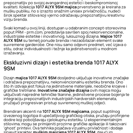
prepoznatljiv po svojoj avangardnoj estetici i beskompromisnoj
kvaliteti. Kolekcija
1017 ALYX 9SM majica
prvenstveno je kreirana za
mušku publiku, no s izrazito snažnim unisex privlačnošću, nudeći
širok spektar stilova koji vjerno odražavaju prepoznatljivu kreativnu
viziju brenda.
Svaki komad u ovoj liniji, dostupan u odabranim concept-storeovima
poput PRM - prm.com, predstavlja savršen spoj nekonvencionalne,
industrijske estetike i inovativnog, luksuznog dizajna.
Majice 1017
ALYX 9SM
su temelj ponude brenda i nezaobilazan element svake
suvremene garderobe. One nisu samo odjevni predmet, već izjava o
stilu, odraz individualnosti i težnje ka jedinstvenosti u modnom
izražavanju.
Ekskluzivni dizajn i estetika brenda 1017 ALYX
9SM
Dizajn
majica 1017 ALYX 9SM
dosljedno uključuje inovativne značajke
i odražava prepoznatljivu, nekonvencionalnu estetiku brenda. Ono
što ih izdvaja jest fokus na jedinstvene materijale, neobične krojeve i
grafičke tretmane.
Inovativne značajke dizajna
ovih majica mogu
uključivati napredne tehničke tkanine, jedinstvene procese bojenja te
integraciju prepoznatljivih industrijskih hardverskih elemenata,
pružajući progresivan pristup suvremenoj muškoj odjeći.
Brendirani akcenti na
1017 ALYX 9SM majicama
, poput suptilnog
izvezenog logotipa ili upečatljivog grafičkog otiska, pružaju profinjene
dodire koji poboljšavaju cjelokupnu estetiku. U eksperimentalnijim
stilovima, mogu se primijeniti prozirne grafičke aplikacije ili takozvani
'ghost' printevi. Ova tehnika pojačava vizualnu privlačnost i dodaje
slojevit karakter
muškim majicama 1017 ALYX 9SM
, dajući im