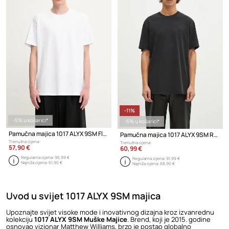
-11%
-5% u košarici*
-5% u košarici*
Pamučna majica 1017 ALYX 9SM Flag
Pamučna majica 1017 ALYX 9SM Regular Fit Crewneck Tee
Trenutna cijena:
Trenutna cijena:
57,90 €
60,99 €
Regularna cijena:
95,99 €
Regularna cijena:
91,99 €
Najniža cijena:
61,90 €
Najniža cijena:
68,90 €
Uvod u svijet 1017 ALYX 9SM majica
Upoznajte svijet visoke mode i inovativnog dizajna kroz izvanrednu
kolekciju
1017 ALYX 9SM Muške Majice
. Brend, koji je 2015. godine
osnovao vizionar Matthew Williams, brzo je postao globalno