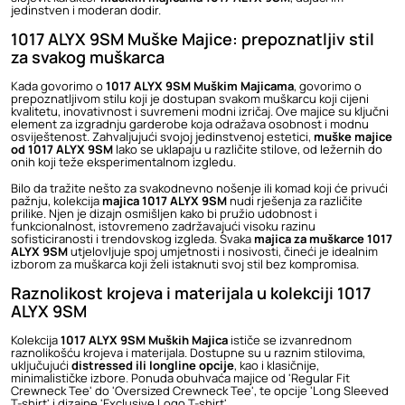
jedinstven i moderan dodir.
1017 ALYX 9SM Muške Majice: prepoznatljiv stil
za svakog muškarca
Kada govorimo o
1017 ALYX 9SM Muškim Majicama
, govorimo o
prepoznatljivom stilu koji je dostupan svakom muškarcu koji cijeni
kvalitetu, inovativnost i suvremeni modni izričaj. Ove majice su ključni
element za izgradnju garderobe koja odražava osobnost i modnu
osviještenost. Zahvaljujući svojoj jedinstvenoj estetici,
muške majice
od 1017 ALYX 9SM
lako se uklapaju u različite stilove, od ležernih do
onih koji teže eksperimentalnom izgledu.
Bilo da tražite nešto za svakodnevno nošenje ili komad koji će privući
pažnju, kolekcija
majica 1017 ALYX 9SM
nudi rješenja za različite
prilike. Njen je dizajn osmišljen kako bi pružio udobnost i
funkcionalnost, istovremeno zadržavajući visoku razinu
sofisticiranosti i trendovskog izgleda. Svaka
majica za muškarce 1017
ALYX 9SM
utjelovljuje spoj umjetnosti i nosivosti, čineći je idealnim
izborom za muškarca koji želi istaknuti svoj stil bez kompromisa.
Raznolikost krojeva i materijala u kolekciji 1017
ALYX 9SM
Kolekcija
1017 ALYX 9SM Muških Majica
ističe se izvanrednom
raznolikošću krojeva i materijala. Dostupne su u raznim stilovima,
uključujući
distressed ili longline opcije
, kao i klasičnije,
minimalističke izbore. Ponuda obuhvaća majice od 'Regular Fit
Crewneck Tee' do 'Oversized Crewneck Tee', te opcije 'Long Sleeved
T-shirt' i dizajne 'Exclusive Logo T-shirt'.