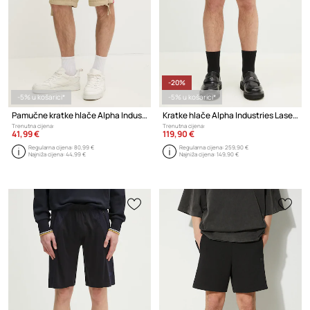
-20%
-5% u košarici*
-5% u košarici*
Pamučne kratke hlače Alpha Industries Alpha Industries Jet Short 191200 159
Kratke hlače Alpha Industries Laser Cut Short
Trenutna cijena:
Trenutna cijena:
41,99 €
119,90 €
Regularna cijena:
80,99 €
Regularna cijena:
259,90 €
Najniža cijena:
44,99 €
Najniža cijena:
149,90 €