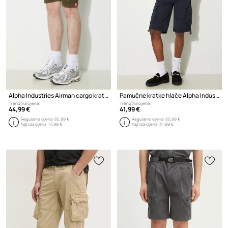
Alpha Industries Airman cargo kratke hlače od pamuka s elastanom za muškarce
Pamučne kratke hlače Alpha Industries Jet Short
Trenutna cijena:
Trenutna cijena:
44,99 €
41,99 €
Regularna cijena:
85,99 €
Regularna cijena:
80,99 €
Najniža cijena:
41,99 €
Najniža cijena:
34,99 €