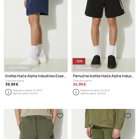
-12%
-5% u košarici*
-5% u košarici*
Kratke hlače Alpha Industries Essentials RL
Pamučne kratke hlače Alpha Industries Flock Logo
Trenutna cijena:
Trenutna cijena:
39,99 €
34,99 €
Regularna cijena:
64,90 €
Regularna cijena:
64,90 €
Najniža cijena:
31,90 €
Najniža cijena:
39,99 €