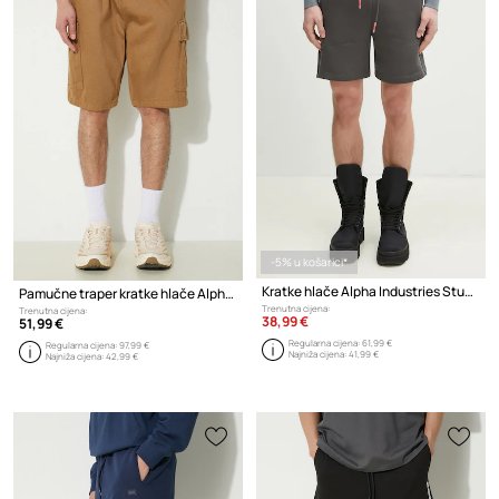
-5% u košarici*
Kratke hlače Alpha Industries Studio Edition Shorts
Pamučne traper kratke hlače Alpha Industries Aircraft
Trenutna cijena:
Trenutna cijena:
38,99 €
51,99 €
Regularna cijena:
61,99 €
Regularna cijena:
97,99 €
Najniža cijena:
41,99 €
Najniža cijena:
42,99 €