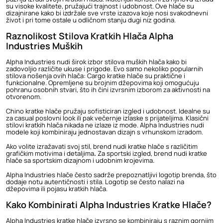
su visoke kvalitete, pružajući trajnost i udobnost. Ove hlače su
dizajnirane kako bi izdržale sve vrste izazova koje nosi svakodnevni
život i pri tome ostale u odličnom stanju dugi niz godina.
Raznolikost Stilova Kratkih Hlača Alpha
Industries Muških
Alpha Industries nudi širok izbor stilova
muških hlača
kako bi
zadovoljio različite ukuse i prigode. Evo samo nekoliko popularnih
stilova nošenja ovih hlača: Cargo kratke hlače su praktične i
funkcionalne. Opremljene su brojnim džepovima koji omogućuju
pohranu osobnih stvari, što ih čini izvrsnim izborom za aktivnosti na
otvorenom.
Chino kratke hlače pružaju sofisticiran izgled i udobnost. Idealne su
za casual poslovni look ili pak večernje izlaske s prijateljima. Klasični
stilovi kratkih hlača nikada ne izlaze iz mode. Alpha Industries nudi
modele koji kombiniraju jednostavan dizajn s vrhunskom izradom.
Ako volite izražavati svoj stil, brend nudi kratke hlače s različitim
grafičkim motivima i detaljima
.
Za sportski izgled, brend nudi kratke
hlače sa sportskim dizajnom i udobnim krojevima.
Alpha Industries hlače
često sadrže prepoznatljivi logotip brenda, što
dodaje notu autentičnosti i stila. Logotip se često nalazi na
džepovima ili pojasu kratkih hlača.
Kako Kombinirati Alpha Industries Kratke Hlače?
Alpha Industries kratke hlače izvrsno se kombiniraju s raznim gornjim