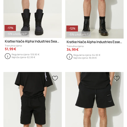
-17%
-12%
-5% u košarici*
-5% u košarici*
Kratke hlače Alpha Industries Seamless Short
Kratke hlače Alpha Industries Essentials RL
Trenutna cijena:
Trenutna cijena:
51,99 €
34,99 €
Regularna cijena:
109,90 €
Regularna cijena:
64,90 €
Najniža cijena:
62,99 €
Najniža cijena:
39,99 €