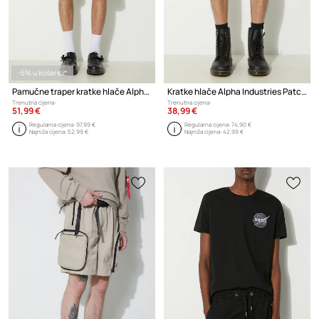
-5% u košarici*
Pamučne traper kratke hlače Alpha Industries Aircraft
Kratke hlače Alpha Industries Patch LF
Trenutna cijena:
Trenutna cijena:
51,99 €
38,99 €
Regularna cijena:
97,99 €
Regularna cijena:
74,90 €
Najniža cijena:
52,99 €
Najniža cijena:
42,99 €