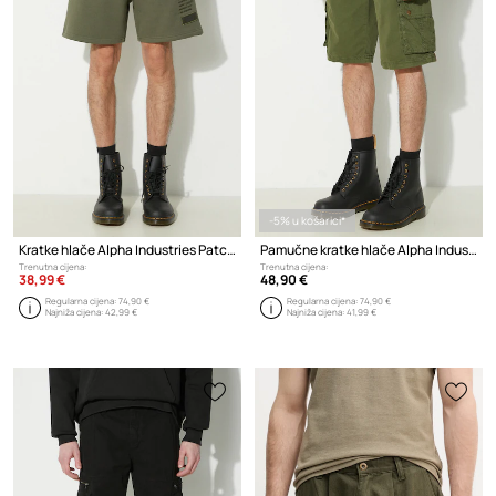
-5% u košarici*
Kratke hlače Alpha Industries Patch LF
Pamučne kratke hlače Alpha Industries
Trenutna cijena:
Trenutna cijena:
38,99 €
48,90 €
Regularna cijena:
74,90 €
Regularna cijena:
74,90 €
Najniža cijena:
42,99 €
Najniža cijena:
41,99 €