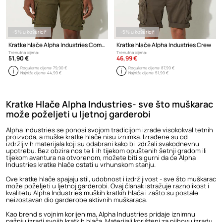
-5% u košarici*
-5% u košarici*
Kratke hlače Alpha Industries Combat Short
Kratke hlače Alpha Industries Crew
Trenutna cijena:
Trenutna cijena:
51,90 €
46,99 €
Regularna cijena:
79,90 €
Regularna cijena:
87,99 €
Najniža cijena:
44,99 €
Najniža cijena:
51,99 €
Kratke Hlače Alpha Industries- sve što muškarac
može poželjeti u ljetnoj garderobi
Alpha Industries
se ponosi svojom tradicijom izrade visokokvalitetnih
proizvoda, a
muške kratke hlače
nisu iznimka. Izrađene su od
izdržljivih materijala koji su odabrani kako bi izdržali svakodnevnu
upotrebu. Bez obzira nosite li ih tijekom opuštenih šetnji gradom ili
tijekom avantura na otvorenom, možete biti sigurni da će Alpha
Industries kratke hlače ostati u vrhunskom stanju.
Ove kratke hlače spajaju stil, udobnost i izdržljivost - sve što muškarac
može poželjeti u ljetnoj garderobi. Ovaj članak istražuje raznolikost i
kvalitetu Alpha Industries muških kratkih hlača i zašto su postale
neizostavan dio garderobe aktivnih muškaraca.
Kao brend s vojnim korijenima,
Alpha Industries
pridaje iznimnu
pažnju izradi svojih kratkih hlača. Materijali korišteni za njihovu izradu