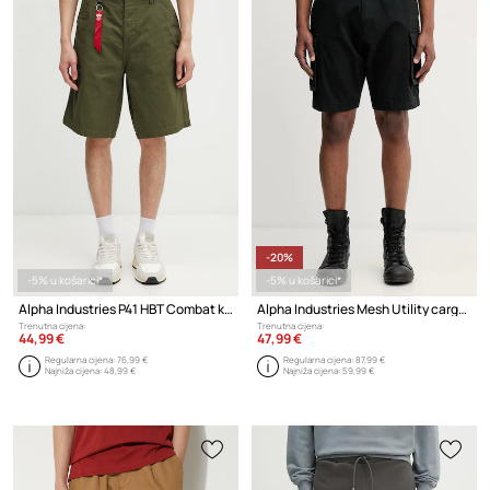
-20%
-5% u košarici*
-5% u košarici*
Alpha Industries P41 HBT Combat kratke hlače od pamuka za muškarce
Alpha Industries Mesh Utility cargo kratke hlače od pamuka za muškarce
Trenutna cijena:
Trenutna cijena:
44,99 €
47,99 €
Regularna cijena:
76,99 €
Regularna cijena:
87,99 €
Najniža cijena:
48,99 €
Najniža cijena:
59,99 €