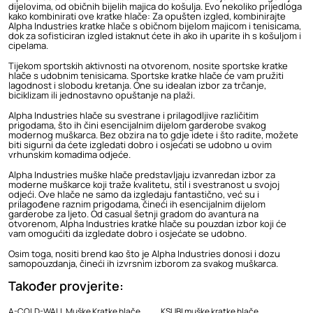
dijelovima, od običnih bijelih majica do košulja. Evo nekoliko prijedloga
kako kombinirati ove kratke hlače: Za opušten izgled, kombinirajte
Alpha Industries kratke hlače s običnom bijelom majicom i tenisicama,
dok za sofisticiran izgled istaknut ćete ih ako ih uparite ih s košuljom i
cipelama.
Tijekom sportskih aktivnosti na otvorenom, nosite sportske kratke
hlače s udobnim tenisicama. Sportske kratke hlače će vam pružiti
lagodnost i slobodu kretanja. One su idealan izbor za trčanje,
biciklizam ili jednostavno opuštanje na plaži.
Alpha Industries hlače
su svestrane i prilagodljive različitim
prigodama, što ih čini esencijalnim dijelom garderobe svakog
modernog muškarca. Bez obzira na to gdje idete i što radite, možete
biti sigurni da ćete izgledati dobro i osjećati se udobno u ovim
vrhunskim komadima odjeće.
Alpha Industries
muške hlače
predstavljaju izvanredan izbor za
moderne muškarce koji traže kvalitetu, stil i svestranost u svojoj
odjeći. Ove hlače ne samo da izgledaju fantastično, već su i
prilagođene raznim prigodama, čineći ih esencijalnim dijelom
garderobe za ljeto. Od casual šetnji gradom do avantura na
otvorenom, Alpha Industries kratke hlače su pouzdan izbor koji će
vam omogućiti da izgledate dobro i osjećate se udobno.
Osim toga, nositi brend kao što je Alpha Industries donosi i dozu
samopouzdanja, čineći ih izvrsnim izborom za svakog muškarca.
Također provjerite:
A-COLD-WALL Muške Kratke hlače
KSUBI muške kratke hlače