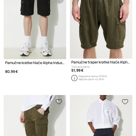
Pamučne traper kratke hlače Alpha Industries Aircraft
Pamučne kratke hlače Alpha Industries
Trenutna cijena:
51,99 €
80,99 €
Regularna cijena:
97,99 €
Najniža cijena:
42,99 €