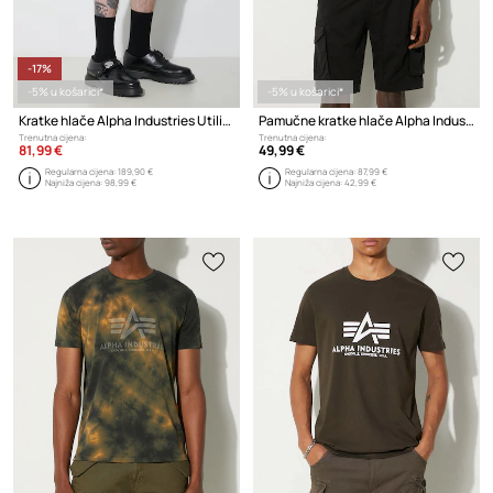
-17%
-5% u košarici*
-5% u košarici*
Kratke hlače Alpha Industries Utility UV
Pamučne kratke hlače Alpha Industries
Trenutna cijena:
Trenutna cijena:
81,99 €
49,99 €
Regularna cijena:
189,90 €
Regularna cijena:
87,99 €
Najniža cijena:
98,99 €
Najniža cijena:
42,99 €