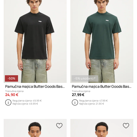
-50%
-5% u košarici*
Pamučna majica Butter Goods Basic Tee
Pamučna majica Butter Goods Basic Tee
Trenutna cijena:
Trenutna cijena:
24,90 €
27,99 €
Regularna cijena:
49,99 €
Regularna cijena:
47,99 €
Najniža cijena:
49,99 €
Najniža cijena:
21,90 €