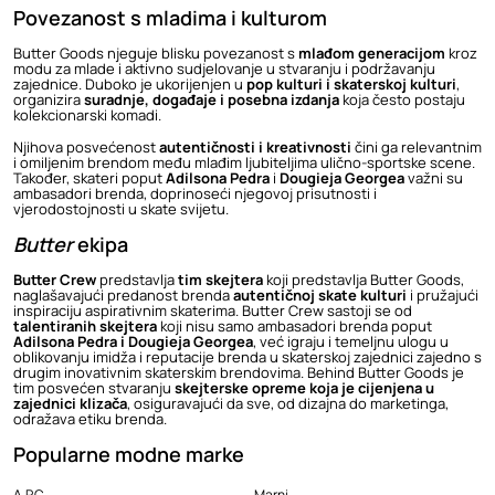
Povezanost s mladima i kulturom
Butter Goods njeguje blisku povezanost s
mlađom generacijom
kroz
modu za mlade i aktivno sudjelovanje u stvaranju i podržavanju
zajednice. Duboko je ukorijenjen u
pop kulturi i skaterskoj kulturi
,
organizira
suradnje, događaje i posebna izdanja
koja često postaju
kolekcionarski komadi.
Njihova posvećenost
autentičnosti i kreativnosti
čini ga relevantnim
i omiljenim brendom među mlađim ljubiteljima ulično-sportske scene.
Također, skateri poput
Adilsona Pedra
i
Dougieja Georgea
važni su
ambasadori brenda, doprinoseći njegovoj prisutnosti i
vjerodostojnosti u skate svijetu.
Butter
ekipa
Butter Crew
predstavlja
tim skejtera
koji predstavlja Butter Goods,
naglašavajući predanost brenda
autentičnoj skate kulturi
i pružajući
inspiraciju aspirativnim skaterima. Butter Crew sastoji se od
talentiranih skejtera
koji nisu samo ambasadori brenda poput
Adilsona Pedra i Dougieja Georgea
, već igraju i temeljnu ulogu u
oblikovanju imidža i reputacije brenda u skaterskoj zajednici zajedno s
drugim inovativnim skaterskim brendovima. Behind Butter Goods je
tim posvećen stvaranju
skejterske opreme koja je cijenjena u
zajednici klizača
, osiguravajući da sve, od dizajna do marketinga,
odražava etiku brenda.
Popularne modne marke
A.P.C.
Marni