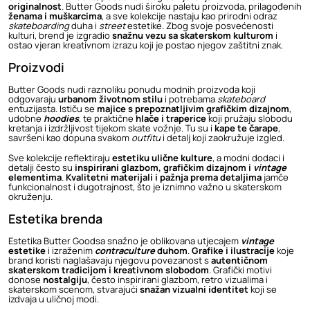
originalnost
. Butter Goods nudi široku paletu proizvoda, prilagođenih
ženama i muškarcima
, a sve kolekcije nastaju kao prirodni odraz
skateboarding
duha i
street
estetike. Zbog svoje posvećenosti
kulturi, brend je izgradio
snažnu vezu sa skaterskom kulturom
i
ostao vjeran kreativnom izrazu koji je postao njegov zaštitni znak.
Proizvodi
Butter Goods nudi raznoliku ponudu modnih proizvoda koji
odgovaraju
urbanom životnom stilu
i potrebama
skateboard
entuzijasta. Ističu se
majice s prepoznatljivim grafičkim dizajnom
,
udobne
hoodies
, te praktične
hlače i traperice
koji pružaju slobodu
kretanja i izdržljivost tijekom skate vožnje. Tu su i
kape te čarape
,
savršeni kao dopuna svakom
outfitu
i detalj koji zaokružuje izgled.
Sve kolekcije reflektiraju
estetiku ulične kulture
, a modni dodaci i
detalji često su
inspirirani glazbom, grafičkim dizajnom i
vintage
elementima
.
Kvalitetni materijali i pažnja prema detaljima
jamče
funkcionalnost i dugotrajnost, što je iznimno važno u skaterskom
okruženju.
Estetika brenda
Estetika Butter Goodsa snažno je oblikovana utjecajem
vintage
estetike
i izraženim
contraculture
duhom
.
Grafike i ilustracije
koje
brand koristi naglašavaju njegovu povezanost s
autentičnom
skaterskom tradicijom i kreativnom slobodom
. Grafički motivi
donose
nostalgiju
, često inspirirani glazbom, retro vizualima i
skaterskom scenom, stvarajući
snažan vizualni identitet
koji se
izdvaja u uličnoj modi.