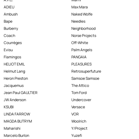
ADIEU
Max Mara
Ambush
Naked Wolfe
Bape
Needles
Burberry
Neighborhood
Coach
Norse Projects
Courrèges
Off-White
Evisu
Palm Angels
Flamingos
PANGAIA
HELIOT EMIL
PLEASURES
Helmut Lang
Retrosuperfuture
Heron Preston
Samsoe Samsoe
Jacquemus
The Attico
Jean Paul GAULTIER
Tom Ford
JW Anderson
Undercover
KSUBI
Versace
LINDA FARROW
VOR
MAGDA BUTRYM
Woolrich
Maharishi
Y/Project
Marcelo Burlon
Yuzefi