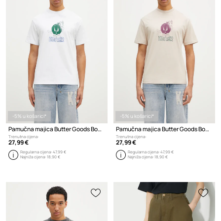
-5% u košarici*
-5% u košarici*
Pamučna majica Butter Goods Bomb Tee
Pamučna majica Butter Goods Bomb Tee
Trenutna cijena:
Trenutna cijena:
27,99 €
27,99 €
Regularna cijena:
47,99 €
Regularna cijena:
47,99 €
Najniža cijena:
18,90 €
Najniža cijena:
18,90 €