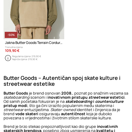
-50%
Jakna Butter Goods Terrain Corduroy Jacket
Trenutna cijena:
109,90 €
Regularna cijena:
219,90 €
Najniža cijena:
219,90 €
Butter Goods – Autentičan spoj skate kulture i
streetwear estetike
Butter Goods
je brend osnovan
2008.
, poznat po snažnim vezama sa
skateboarding
scenom i
inovativnom pristupu
streetwear
estetici
.
Od samih početaka fokusiran je na
skateboarding
i
counterculture
pristup modi
, što ga čini izrazito popularnim među skaterima i
streetwear
entuzijastima.
Skater-owned
identitet i činjenica da je
brend
vode skateri
osiguravaju
autentičnost
koja je duboko
povezana s vrijednostima i životnim stilom skaterske kulture.
Brend je brzo stekao prepoznatljivost kao dio grupe
inovativnih
skaterskih brendova
, posebno zbog usmjerenja na
kvalitetu i