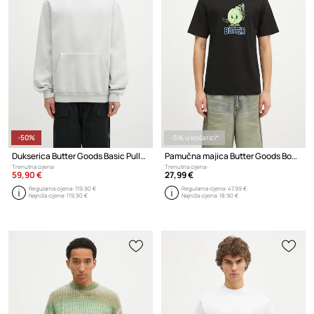
-50%
-5% u košarici*
Dukserica Butter Goods Basic Pullover Hood
Pamučna majica Butter Goods Bomb Tee
Trenutna cijena:
Trenutna cijena:
59,90 €
27,99 €
Regularna cijena:
119,90 €
Regularna cijena:
47,99 €
Najniža cijena:
119,90 €
Najniža cijena:
18,90 €