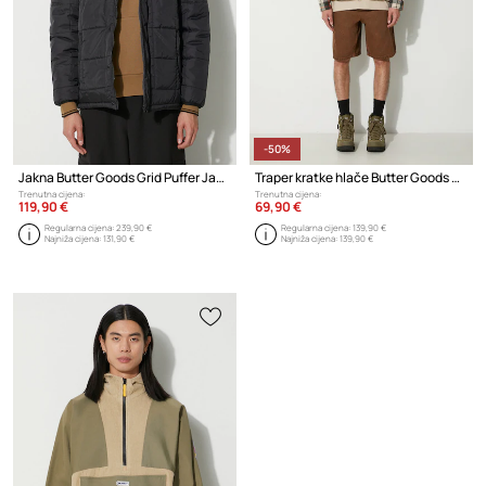
-50%
Jakna Butter Goods Grid Puffer Jacket
Traper kratke hlače Butter Goods Web Denim Shorts
Trenutna cijena:
Trenutna cijena:
119,90 €
69,90 €
Regularna cijena:
239,90 €
Regularna cijena:
139,90 €
Najniža cijena:
131,90 €
Najniža cijena:
139,90 €