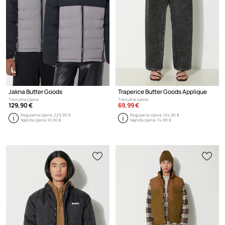
Jakna Butter Goods
Traperice Butter Goods Applique
Trenutna cijena:
Trenutna cijena:
129,90 €
69,99 €
Regularna cijena:
229,90 €
Regularna cijena:
124,90 €
Najniža cijena:
91,90 €
Najniža cijena:
74,99 €