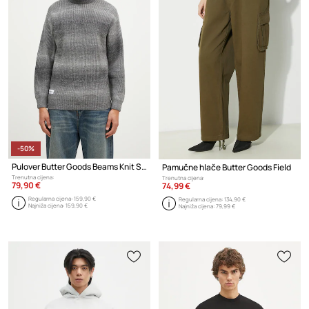
-50%
Pulover Butter Goods Beams Knit Sweater
Pamučne hlače Butter Goods Field
Trenutna cijena:
Trenutna cijena:
79,90 €
74,99 €
Regularna cijena:
159,90 €
Regularna cijena:
134,90 €
Najniža cijena:
159,90 €
Najniža cijena:
79,99 €