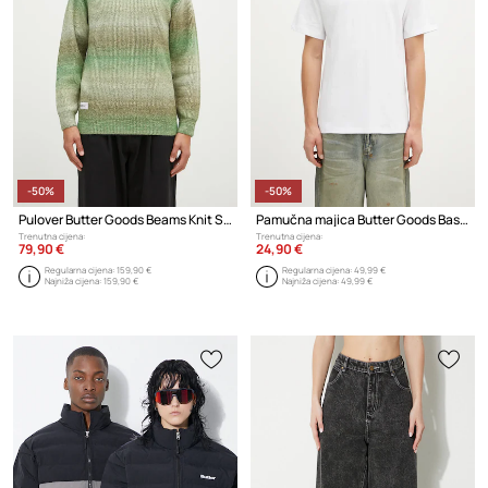
-50%
-50%
Pulover Butter Goods Beams Knit Sweater
Pamučna majica Butter Goods Basic Tee
Trenutna cijena:
Trenutna cijena:
79,90 €
24,90 €
Regularna cijena:
159,90 €
Regularna cijena:
49,99 €
Najniža cijena:
159,90 €
Najniža cijena:
49,99 €