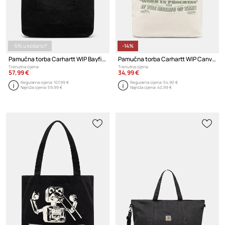
-5% u košarici*
-14%
Pamučna torba Carhartt WIP Bayfield Tote
Pamučna torba Carhartt WIP Canvas Graphic Tote
Trenutna cijena:
Trenutna cijena:
57,99 €
34,99 €
Regularna cijena:
107,99 €
Regularna cijena:
54,90 €
Najniža cijena:
59,99 €
Najniža cijena:
40,99 €