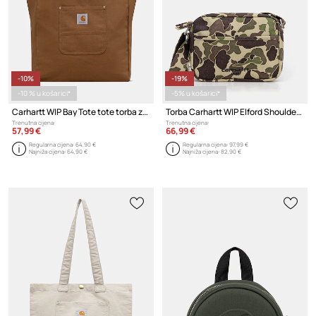
-10%
-19%
-10 % u košarici*
-5% u košarici*
Carhartt WIP Bay Tote tote torba za žene pamučna
Torba Carhartt WIP Elford Shoulder Bag
Trenutna cijena:
Trenutna cijena:
57,99 €
66,99 €
Regularna cijena:
64,90 €
Regularna cijena:
97,99 €
Najniža cijena:
64,90 €
Najniža cijena:
82,90 €