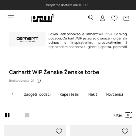
Besplatna dostava od 80 EUR >
Edwin Faeh osnovao je Carhartt WIP 1994. Od svog
početka, Carhartt WIP je izgradio snažan, organski
odnos s inspirativnim, provokativnim i
nepoznatim osobama u glazbi i sportu, postavši
ikoničan i prepoznatljiv brend od hip-hopa do skate-a, od grafita do
biciklizma. Radi s brendovima kao što su
Vans
,
APC
, Patta, Neighborhood,
Junya Watanabe i mnogi drugi.
Carhartt WIP Ženske Ženske torbe
Broj proizvoda: 27
gadgeti i dodaci
kape i šeširi
nakit
novčanici
Filteri