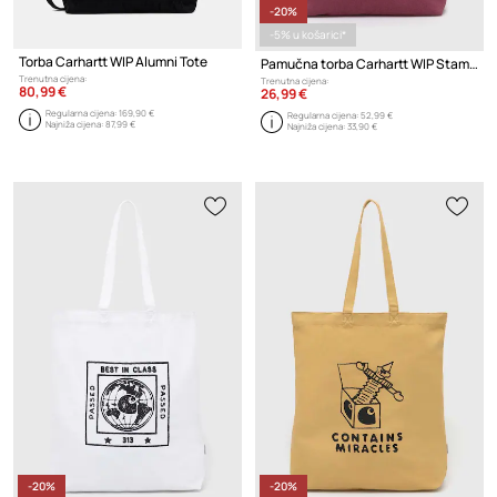
-20%
-5% u košarici*
Torba Carhartt WIP Alumni Tote
Pamučna torba Carhartt WIP Stamp Tote
Trenutna cijena:
Trenutna cijena:
80,99 €
26,99 €
Regularna cijena:
169,90 €
Regularna cijena:
52,99 €
Najniža cijena:
87,99 €
Najniža cijena:
33,90 €
-20%
-20%