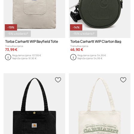
-19%
-14%
-5% u košarici*
-15% u košarici*
Torba Carhartt WIP Bayfield Tote
Torba Carhartt WIP Clarton Bag
Trenutna cijena:
Trenutna cijena:
73,99 €
46,90 €
Regularna cijena:
107,99 €
Regularna cijena:
54,99 €
Najniža cijena:
91,90 €
Najniža cijena:
54,99 €