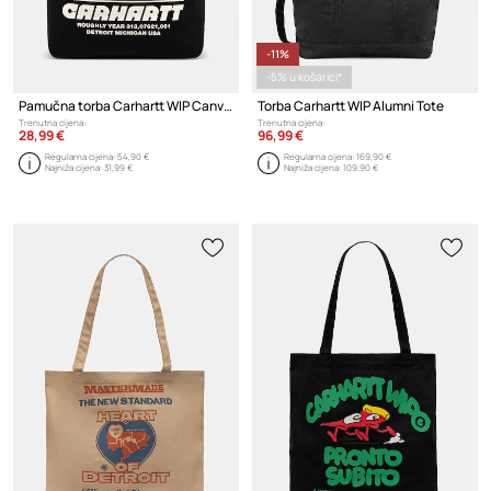
-11%
-5% u košarici*
Pamučna torba Carhartt WIP Canvas Graphic Tote
Torba Carhartt WIP Alumni Tote
Trenutna cijena:
Trenutna cijena:
28,99 €
96,99 €
Regularna cijena:
54,90 €
Regularna cijena:
169,90 €
Najniža cijena:
31,99 €
Najniža cijena:
109,90 €