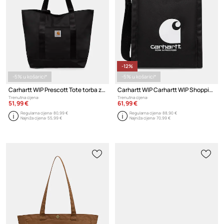
-12%
-5% u košarici*
-5% u košarici*
Carhartt WIP Prescott Tote torba za žene
Carhartt WIP Carhartt WIP Shopping Bag tote torba za žene pamučna
Trenutna cijena:
Trenutna cijena:
51,99 €
61,99 €
Regularna cijena:
80,99 €
Regularna cijena:
88,90 €
Najniža cijena:
55,99 €
Najniža cijena:
70,99 €