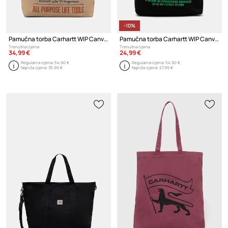
-10%
Pamučna torba Carhartt WIP Canvas Graphic Tote
Pamučna torba Carhartt WIP Canvas Graphic Tote
Trenutna cijena:
Trenutna cijena:
34,99 €
24,99 €
Regularna cijena:
54,90 €
Regularna cijena:
54,90 €
Najniža cijena:
35,99 €
Najniža cijena:
27,99 €