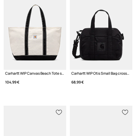
Carhartt WIP Canvas Beach Tote shopper torba za žene s pamukom
Carhartt WIP Otis Small Bag crossbody torba za žene
104,99 €
68,99 €