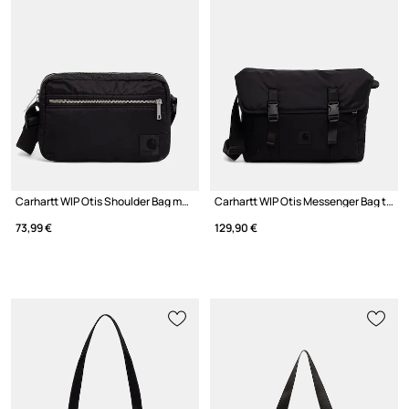
Carhartt WIP Otis Shoulder Bag mala torba za žene
Carhartt WIP Otis Messenger Bag torba preko ramena za žene
73,99 €
129,90 €