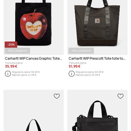
-20%
-5% u košarici*
-5% u košarici*
Carhartt WIP Canvas Graphic Tote tote torba za žene pamučna
Carhartt WIP Prescott Tote tote torba ženska
Trenutna cijena:
Trenutna cijena:
35,99 €
51,99 €
Regularna cijena:
56,99 €
Regularna cijena:
80,99 €
Najniža cijena:
44,99 €
Najniža cijena:
55,99 €