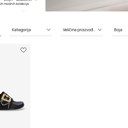
h modnih kolekcija.
elovao u suradnjama s
put
Veja
,
Carhartt WIP
i
ultirajući jedinstvenim i
m kapsulama.
Kategorija
Veličina proizvođača
Boja
rnija leži u njegovoj
da ponudi modu koja
ma koje cijene umjetnički
onalni dizajn i igriv, ali
ristup stilu. Brendova
u granica tradicionalnih
 učinila ga je značajnim
koji traže inovativnu i
.