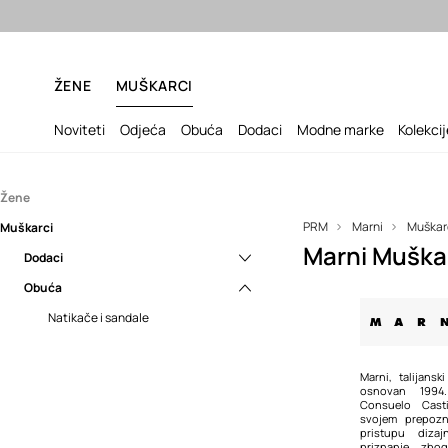
Besp
ŽENE
MUŠKARCI
Noviteti
Odjeća
Obuća
Dodaci
Modne marke
Kolekci
Žene
PRM
Marni
Muškar
Muškarci
Dodaci
Marni Mušk
Obuća
Dodaci
Naočale
Obuća
Natikače i sandale
Naočale
Natikače i sandale
Marni, talijans
osnovan 1994
Consuelo Cast
svojem prepozn
pristupu diza
priznanje zbog