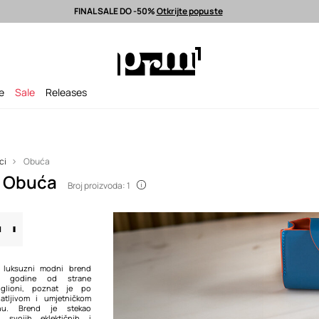
FINAL SALE DO -50%
Otkrijte popuste
latna dostava od 80 EUR >
Odabrane premium modne marke >
FINAL S
je
Sale
Releases
ci
Obuća
a Obuća
Broj proizvoda: 1
ki luksuzni modni brend
. godine od strane
iglioni, poznat je po
atljivom i umjetničkom
jnu. Brend je stekao
 svojih eklektičnih i