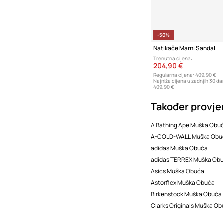
-50%
Natikače Marni Sandal
Trenutna cijena:
204,90 €
Regularna cijena:
409,90 €
Najniža cijena u zadnjih 30 da
409,90 €
Također provjer
A Bathing Ape Muška Obu
A-COLD-WALL Muška Obu
adidas Muška Obuća
adidas TERREX Muška Ob
Asics Muška Obuća
Astorflex Muška Obuća
Birkenstock Muška Obuća
Clarks Originals Muška O