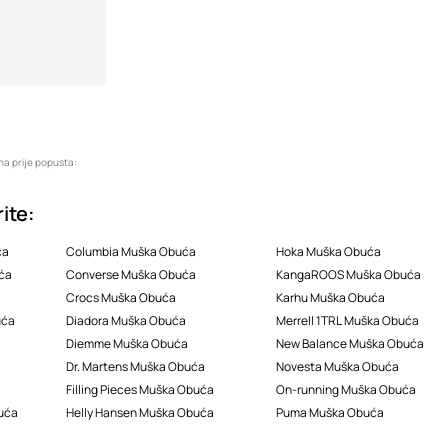
na prije popusta:
ite:
ća
Columbia Muška Obuća
Hoka Muška Obuća
ća
Converse Muška Obuća
KangaROOS Muška Obuća
Crocs Muška Obuća
Karhu Muška Obuća
uća
Diadora Muška Obuća
Merrell 1TRL Muška Obuća
Diemme Muška Obuća
New Balance Muška Obuća
Dr. Martens Muška Obuća
Novesta Muška Obuća
Filling Pieces Muška Obuća
On-running Muška Obuća
buća
Helly Hansen Muška Obuća
Puma Muška Obuća