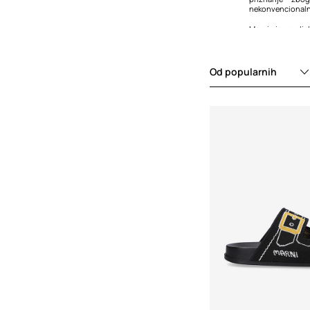
nekonvencionalni
Marni je sudj
brendovima po
UNIQLO, često rez
modno napredni
Od popularnih
Privlačnost Ma
sposobnosti 
rezonira s osoba
izraz, nekonvenci
sofisticiran p
predanost pomak
modnih estetika
izborom za one 
eklektičnu odjeću