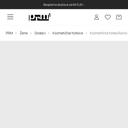
Besplatna dostava od 80 EUR >
PRM
Žene
Dodaci
Kozmetičke torbice