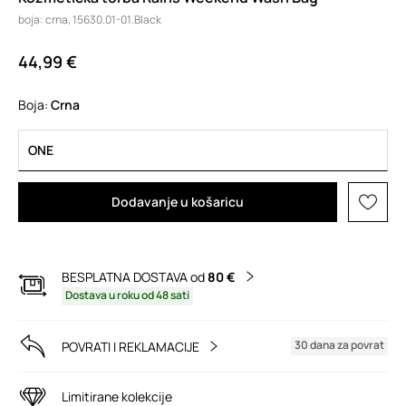
boja: crna, 15630.01-01.Black
44,99 €
Boja:
crna
ONE
Dodavanje u košaricu
BESPLATNA DOSTAVA od
80 €
Dostava u roku od 48 sati
30 dana za povrat
POVRATI I REKLAMACIJE
Limitirane kolekcije