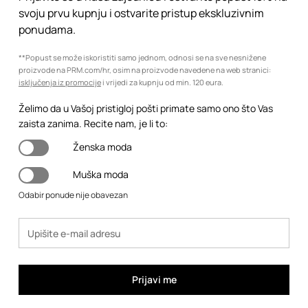
svoju prvu kupnju i ostvarite pristup ekskluzivnim
ponudama.
**Popust se može iskoristiti samo jednom, odnosi se na sve nesnižene
proizvode na PRM.com/hr, osim na proizvode navedene na web stranici:
isključenja iz promocije
i vrijedi za kupnju od min. 120 eura.
Želimo da u Vašoj pristigloj pošti primate samo ono što Vas
zaista zanima. Recite nam, je li to:
Ženska moda
Muška moda
Odabir ponude nije obavezan
Prijavi me