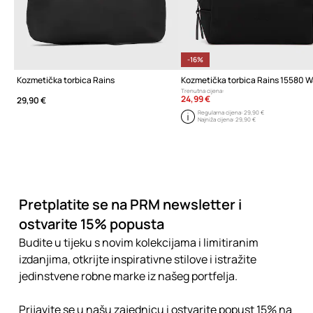
-16%
Kozmetička torbica Rains
Trenutna cijena:
24,99 €
29,90 €
Regularna cijena:
29,90 €
Najniža cijena:
29,90 €
Pretplatite se na PRM newsletter i
ostvarite 15% popusta
Budite u tijeku s novim kolekcijama i limitiranim
izdanjima, otkrijte inspirativne stilove i istražite
jedinstvene robne marke iz našeg portfelja.
Prijavite se u našu zajednicu i ostvarite popust 15% na