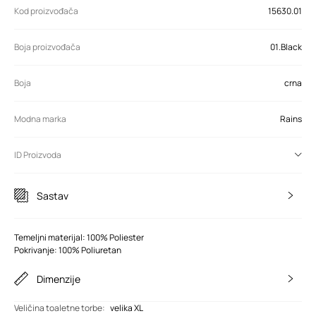
Kod proizvođača
15630.01
Boja proizvođača
01.Black
Boja
crna
Modna marka
Rains
ID Proizvoda
Sastav
Temeljni materijal: 100% Poliester
Pokrivanje: 100% Poliuretan
Dimenzije
Veličina toaletne torbe
:
velika XL