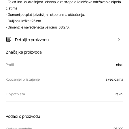
- Tekstilna unutrašnjost udobna je za stopalo i olakšava održavanje cipela
čistima.
- Gumeni potplat je izdržljiv i otporan na oštećenja.
- Duljina uloška: 26 cm.
- Dimenzije navedene za veličinu: 38 2/3.
Detalji o proizvodu
Značajke proizvoda
Profil
niski
Kopčanje i pristajanje
s vezicama
Tip potplata
ravni
Podaci o proizvodu
Kod proizvođača
IF6490