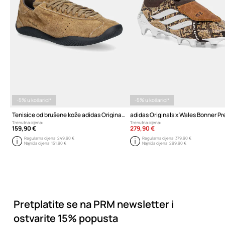
-5% u košarici*
-5% u košarici*
Tenisice od brušene kože adidas Originals x Wales Bonner Lo Pro Suede
Trenutna cijena:
Trenutna cijena:
159,90 €
279,90 €
Regularna cijena:
249,90 €
Regularna cijena:
379,90 €
Najniža cijena:
151,90 €
Najniža cijena:
299,90 €
Pretplatite se na PRM newsletter i
ostvarite 15% popusta