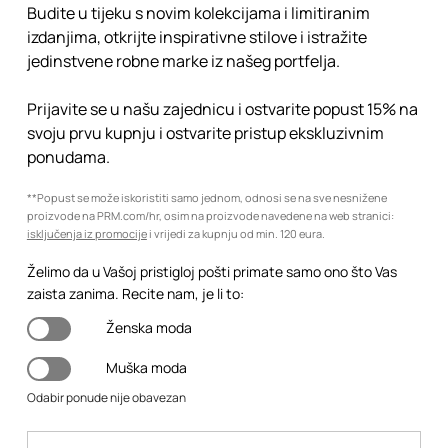
Budite u tijeku s novim kolekcijama i limitiranim
izdanjima, otkrijte inspirativne stilove i istražite
jedinstvene robne marke iz našeg portfelja.
Prijavite se u našu zajednicu i ostvarite popust 15% na
svoju prvu kupnju i ostvarite pristup ekskluzivnim
ponudama.
**Popust se može iskoristiti samo jednom, odnosi se na sve nesnižene
proizvode na PRM.com/hr, osim na proizvode navedene na web stranici:
isključenja iz promocije
i vrijedi za kupnju od min. 120 eura.
Želimo da u Vašoj pristigloj pošti primate samo ono što Vas
zaista zanima. Recite nam, je li to:
Ženska moda
Muška moda
Odabir ponude nije obavezan