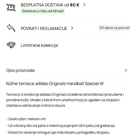
BESPLATNA DOSTAVA od
80 €
Dostava u roku od 48 sati
30 dana za povrat
POVRATI I REKLAMACIJE
Limitirane kolekcije
Opis proizvoda
Kožne tenisice adidas Originals Handball Spezial W
Tenisice iz kolekcije adidas Originals izrađene od kombinacije brušene i
prirodne kože. Model s tekstilnim umetkom koji je ugodan za stopalo i
olakšava održavanje čistoće obuće.
- Zaokružen, mekani vrh.
- Učvršćenji dio iza pete s mekim punjenjem štiti petu od grebanja.
- Klasično vezanje omogućuje individualnu prilagodbu stopalu.