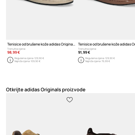
Tenisice od brušene kože adidas Originals Superstar II
Trenutna cijena:
Trenutna cijena:
98,99 €
91,99 €
Regularna cijena:
129,90 €
Regularna cijena:
129,90 €
Najniža cijena:
109,90 €
Najniža cijena:
76,99 €
Otkrijte adidas Originals proizvode