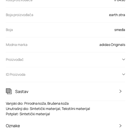
Boja proizvođača
earth.stra
Boja
smeđa
Modna marka
adidas Originals
Proizvođač
ID Proizvoda
Sastav
Vanjski dio: Prirodna koža, Brušena koža
Unutrašnji dio: Sintetički materijal, Tekstilni materijal
Potplat: Sintetički materijal
Oznake