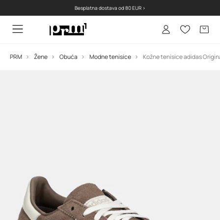
Besplatna dostava od 80 EUR >
PRM
Žene
Obuća
Modne tenisice