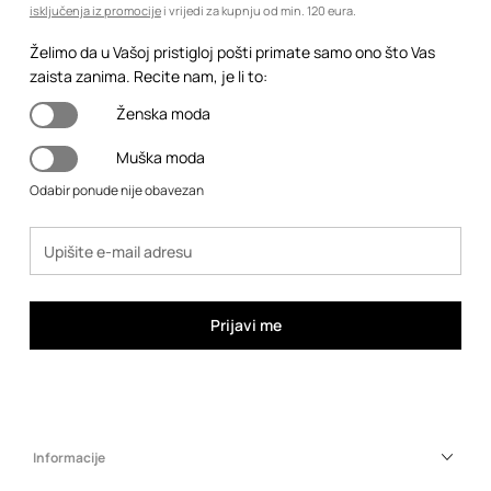
isključenja iz promocije
i vrijedi za kupnju od min. 120 eura.
Želimo da u Vašoj pristigloj pošti primate samo ono što Vas
zaista zanima. Recite nam, je li to:
Ženska moda
Muška moda
Odabir ponude nije obavezan
Prijavi me
Informacije