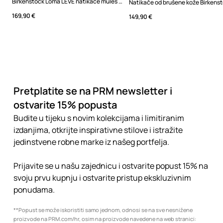
Birkenstock Loma LEVE natikače mules za žene od brušene kože
169,90 €
149,90 €
Pretplatite se na PRM newsletter i
ostvarite 15% popusta
Budite u tijeku s novim kolekcijama i limitiranim
izdanjima, otkrijte inspirativne stilove i istražite
jedinstvene robne marke iz našeg portfelja.
Prijavite se u našu zajednicu i ostvarite popust 15% na
svoju prvu kupnju i ostvarite pristup ekskluzivnim
ponudama.
**Popust se može iskoristiti samo jednom, odnosi se na sve nesnižene
proizvode na PRM.com/hr, osim na proizvode navedene na web stranici: