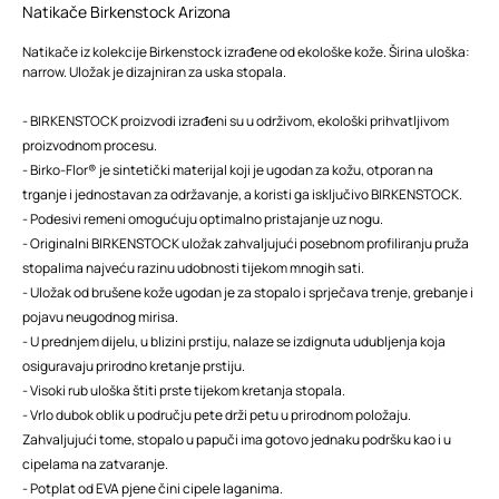
Natikače Birkenstock Arizona
Natikače iz kolekcije Birkenstock izrađene od ekološke kože. Širina uloška:
narrow. Uložak je dizajniran za uska stopala.
- BIRKENSTOCK proizvodi izrađeni su u održivom, ekološki prihvatljivom
proizvodnom procesu.
- Birko-Flor® je sintetički materijal koji je ugodan za kožu, otporan na
trganje i jednostavan za održavanje, a koristi ga isključivo BIRKENSTOCK.
- Podesivi remeni omogućuju optimalno pristajanje uz nogu.
- Originalni BIRKENSTOCK uložak zahvaljujući posebnom profiliranju pruža
stopalima najveću razinu udobnosti tijekom mnogih sati.
- Uložak od brušene kože ugodan je za stopalo i sprječava trenje, grebanje i
pojavu neugodnog mirisa.
- U prednjem dijelu, u blizini prstiju, nalaze se izdignuta udubljenja koja
osiguravaju prirodno kretanje prstiju.
- Visoki rub uloška štiti prste tijekom kretanja stopala.
- Vrlo dubok oblik u području pete drži petu u prirodnom položaju.
Zahvaljujući tome, stopalo u papuči ima gotovo jednaku podršku kao i u
cipelama na zatvaranje.
- Potplat od EVA pjene čini cipele laganima.