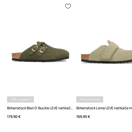
-15% u košarici*
-15% u košarici*
Birkenstock Blair D-Buckle LEVE natikače mules za žene od brušene kože
179,90 €
169,90 €