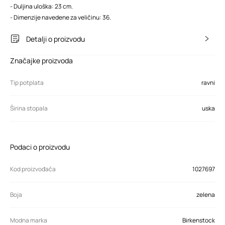
- Duljina uloška: 23 cm.
- Dimenzije navedene za veličinu: 36.
Detalji o proizvodu
Značajke proizvoda
Tip potplata
ravni
Širina stopala
uska
Podaci o proizvodu
Kod proizvođača
1027697
Boja
zelena
Modna marka
Birkenstock