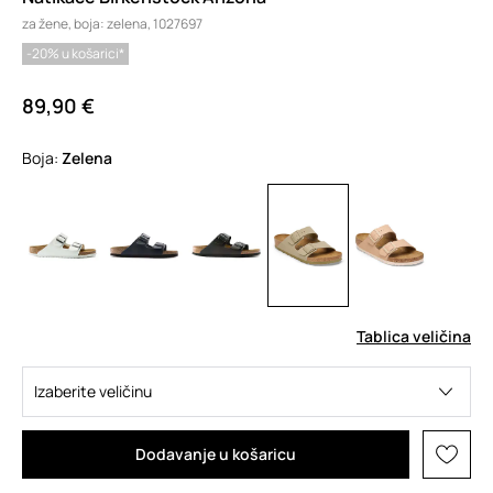
za žene, boja: zelena, 1027697
-20% u košarici*
89,90 €
Boja:
zelena
Tablica veličina
Izaberite veličinu
Dodavanje u košaricu