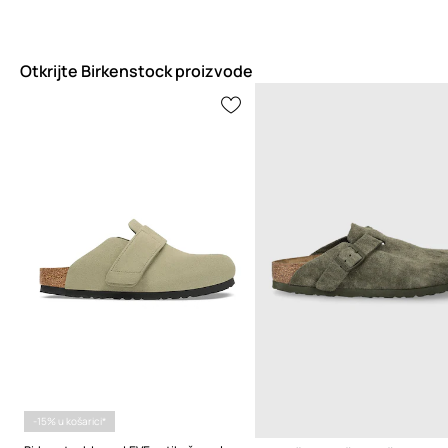
Otkrijte Birkenstock proizvode
-15% u košarici*