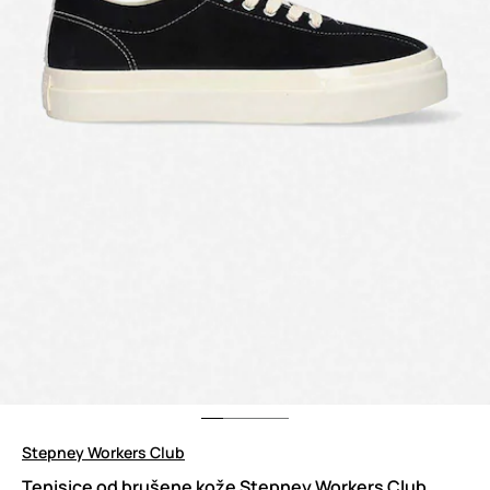
Stepney Workers Club
Tenisice od brušene kože Stepney Workers Club