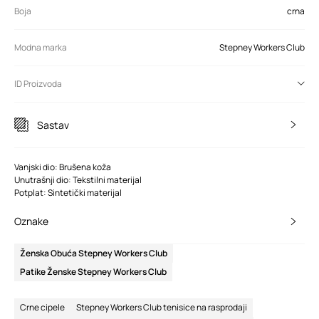
Boja
crna
Modna marka
Stepney Workers Club
ID Proizvoda
Sastav
Vanjski dio: Brušena koža
Unutrašnji dio: Tekstilni materijal
Potplat: Sintetički materijal
Oznake
Ženska Obuća Stepney Workers Club
Patike Ženske Stepney Workers Club
Crne cipele
Stepney Workers Club tenisice na rasprodaji