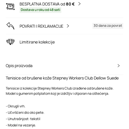
BESPLATNA DOSTAVA od
80 €
Dostava u roku od 48 sati
30 dana za povrat
POVRATI I REKLAMACIJE
Limitirane kolekcije
Opis proizvoda
Tenisice od brušene kože Stepney Workers Club Dellow Suede
Tenisice iz kolekcije Stepney Workers Club izrađene od brušene kože.
Model s gumenim potplatom koji je izdržljiv i otporan na oštećenja.
- Okrugli vrh.
- Učvršćeni dio oko pete.
- Unutrašnjost: tekstil
- Model na vezanje.