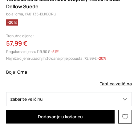
Dellow Suede
boja: crna, YA01135-BLKECRU
-20%
Trenutna cijena:
57,99 €
Regularna cijena:
119,90 €
-51%
Najniža cijena u zadnjih 30 dana prije popusta:
72,99 €
 -20%
Boja:
crna
Tablica veličina
Izaberite veličinu
Dodavanje u košaricu