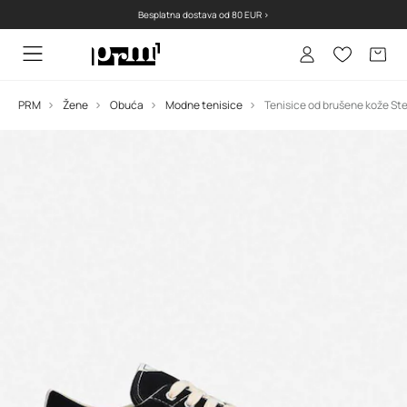
Besplatna dostava od 80 EUR >
PRM
Žene
Obuća
Modne tenisice