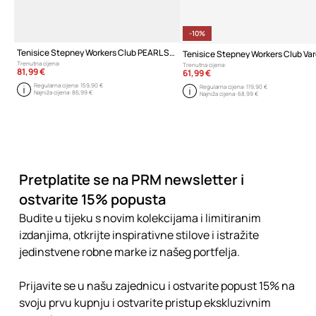
-10%
Tenisice Stepney Workers Club PEARL S-STRIKE GEO-MERGED
Trenutna cijena:
Trenutna cijena:
81,99 €
61,99 €
Regularna cijena:
159,90 €
Regularna cijena:
119,90 €
Najniža cijena:
86,99 €
Najniža cijena:
68,99 €
Pretplatite se na PRM newsletter i
ostvarite 15% popusta
Budite u tijeku s novim kolekcijama i limitiranim
izdanjima, otkrijte inspirativne stilove i istražite
jedinstvene robne marke iz našeg portfelja.
Prijavite se u našu zajednicu i ostvarite popust 15% na
svoju prvu kupnju i ostvarite pristup ekskluzivnim