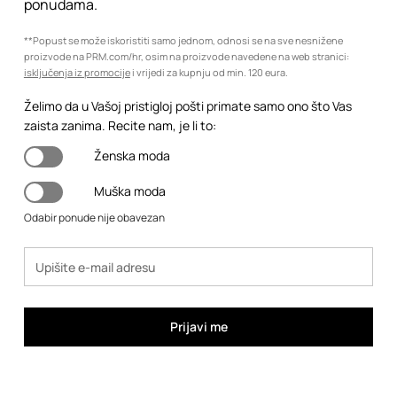
ponudama.
**Popust se može iskoristiti samo jednom, odnosi se na sve nesnižene
proizvode na PRM.com/hr, osim na proizvode navedene na web stranici:
isključenja iz promocije
i vrijedi za kupnju od min. 120 eura.
Želimo da u Vašoj pristigloj pošti primate samo ono što Vas
zaista zanima. Recite nam, je li to:
Ženska moda
Muška moda
Odabir ponude nije obavezan
Prijavi me