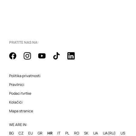
PRATITE NAS NA:
Politika privatnosti
Pravilnici
Podaci tvrtke
Kolačići
Mapa stranice
WE ARE IN:
BG
CZ
EU
GR
HR
IT
PL
RO
SK
UA
UA(RU)
US