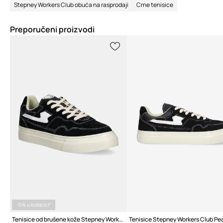
Stepney Workers Club obuća na rasprodaji
Crne tenisice
Preporučeni proizvodi
-5% u košarici*
Tenisice od brušene kože Stepney Workers Club Pearl S-Strike Suede