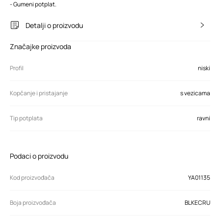
- Gumeni potplat.
Detalji o proizvodu
Značajke proizvoda
Profil
niski
Kopčanje i pristajanje
s vezicama
Tip potplata
ravni
Podaci o proizvodu
Kod proizvođača
YA01135
Boja proizvođača
BLKECRU