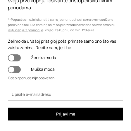
svoju prvu kupnju i ostvarite pristup ekskluzivnim
ponudama.
**Popust se može iskoristiti samo jednom, odnosi se na sve nesnižene
proizvode na PRM.com/hr, osim na proizvode navedene na web stranici:
isključenja iz promocije
i vrijedi za kupnju od min. 120 eura.
Želimo da u Vašoj pristigloj pošti primate samo ono što Vas
zaista zanima. Recite nam, je li to:
Ženska moda
Muška moda
Odabir ponude nije obavezan
Prijavi me