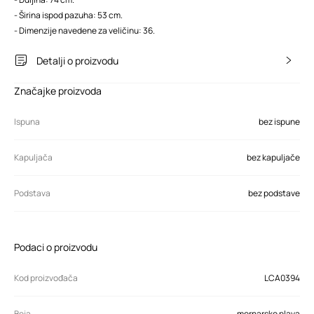
- Širina ispod pazuha: 53 cm.
- Dimenzije navedene za veličinu: 36.
Detalji o proizvodu
Značajke proizvoda
Ispuna
bez ispune
Kapuljača
bez kapuljače
Podstava
bez podstave
Podaci o proizvodu
Kod proizvođača
LCA0394
Boja
mornarsko plava