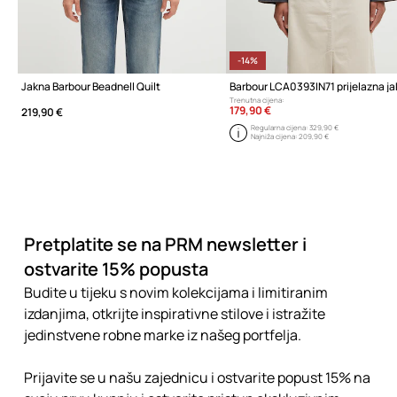
-14%
Jakna Barbour Beadnell Quilt
Trenutna cijena:
179,90 €
219,90 €
Regularna cijena:
329,90 €
Najniža cijena:
209,90 €
Pretplatite se na PRM newsletter i
ostvarite 15% popusta
Budite u tijeku s novim kolekcijama i limitiranim
izdanjima, otkrijte inspirativne stilove i istražite
jedinstvene robne marke iz našeg portfelja.
Prijavite se u našu zajednicu i ostvarite popust 15% na