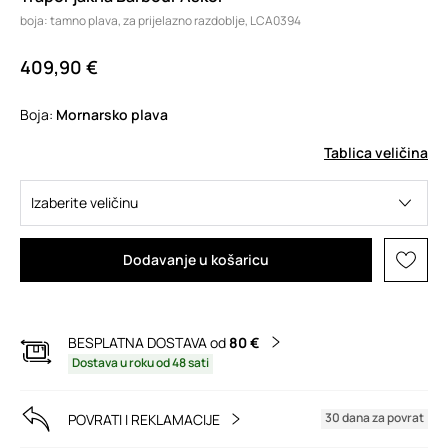
boja: tamno plava, za prijelazno razdoblje, LCA0394
409,90 €
Boja:
mornarsko plava
Tablica veličina
Izaberite veličinu
Dodavanje u košaricu
BESPLATNA DOSTAVA od
80 €
Dostava u roku od 48 sati
30 dana za povrat
POVRATI I REKLAMACIJE