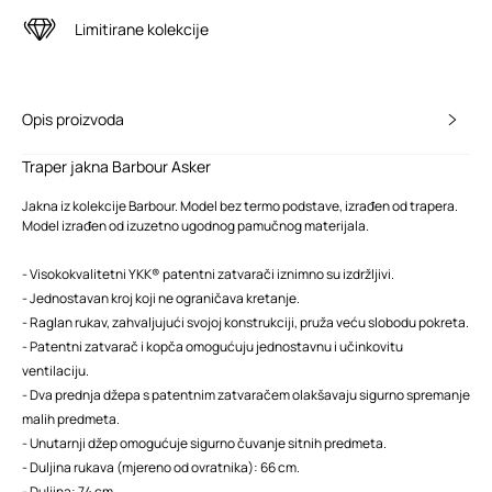
Limitirane kolekcije
Opis proizvoda
Traper jakna Barbour Asker
Jakna iz kolekcije Barbour. Model bez termo podstave, izrađen od trapera.
Model izrađen od izuzetno ugodnog pamučnog materijala.
- Visokokvalitetni YKK® patentni zatvarači iznimno su izdržljivi.
- Jednostavan kroj koji ne ograničava kretanje.
- Raglan rukav, zahvaljujući svojoj konstrukciji, pruža veću slobodu pokreta.
- Patentni zatvarač i kopča omogućuju jednostavnu i učinkovitu
ventilaciju.
- Dva prednja džepa s patentnim zatvaračem olakšavaju sigurno spremanje
malih predmeta.
- Unutarnji džep omogućuje sigurno čuvanje sitnih predmeta.
- Duljina rukava (mjereno od ovratnika): 66 cm.
- Duljina: 74 cm.