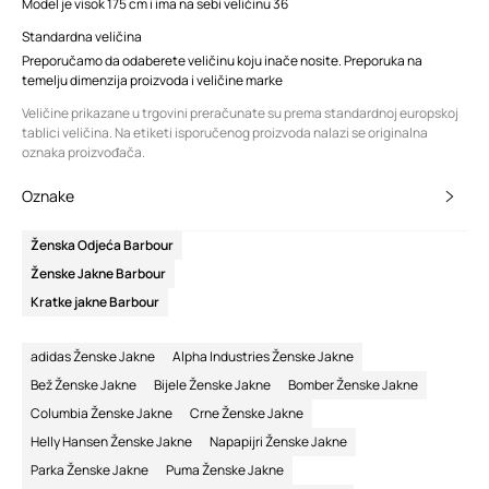
Model je visok 175 cm i ima na sebi veličinu 36
Standardna veličina
Preporučamo da odaberete veličinu koju inače nosite. Preporuka na
temelju dimenzija proizvoda i veličine marke
Veličine prikazane u trgovini preračunate su prema standardnoj europskoj
tablici veličina. Na etiketi isporučenog proizvoda nalazi se originalna
oznaka proizvođača.
Oznake
Ženska Odjeća Barbour
Ženske Jakne Barbour
Kratke jakne Barbour
adidas Ženske Jakne
Alpha Industries Ženske Jakne
Bež Ženske Jakne
Bijele Ženske Jakne
Bomber Ženske Jakne
Columbia Ženske Jakne
Crne Ženske Jakne
Helly Hansen Ženske Jakne
Napapijri Ženske Jakne
Parka Ženske Jakne
Puma Ženske Jakne