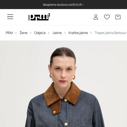
Besplatna dostava od 80 EUR >
PRM
Žene
Odjeća
Jakne
Kratke jakne
Traper jakna Barbour