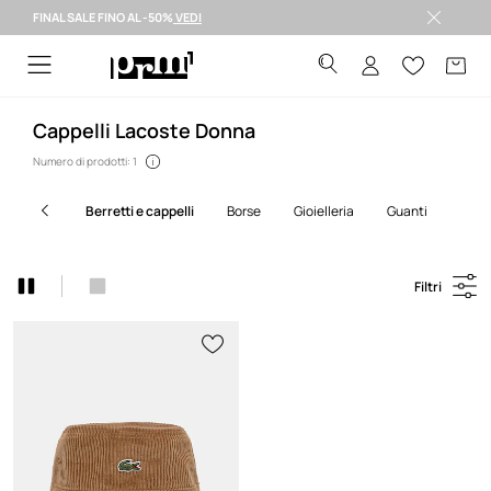
FINAL SALE FINO AL -50%
VEDI
Spedizione entro 24 ore >
Cappelli Lacoste Donna
Numero di prodotti: 1
berretti e cappelli
borse
gioielleria
guanti
pic
Filtri