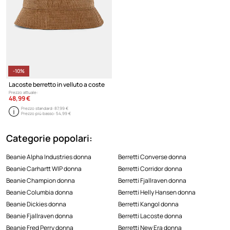
-10%
Lacoste berretto in velluto a coste
Prezzo attuale:
48,99 €
Prezzo standard:
87,99 €
Prezzo più basso:
54,99 €
Categorie popolari:
Beanie Alpha Industries donna
Berretti Converse donna
Beanie Carhartt WIP donna
Berretti Corridor donna
Beanie Champion donna
Berretti Fjallraven donna
Beanie Columbia donna
Berretti Helly Hansen donna
Beanie Dickies donna
Berretti Kangol donna
Beanie Fjallraven donna
Berretti Lacoste donna
Beanie Fred Perry donna
Berretti New Era donna