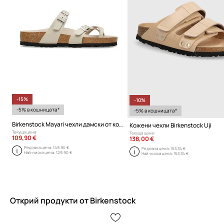
-15%
-10%
-5% в кошницата*
-5% в кошницата*
Birkenstock Mayari чехли дамски от кожа
Кожени чехли Birkenstock Uji
Текуща цена:
Текуща цена:
109,90 €
138,00 €
Редовна цена:
149,90 €
Редовна цена:
153,34 €
Най-ниска цена:
129,90 €
Най-ниска цена:
153,34 €
Открий продукти от Birkenstock