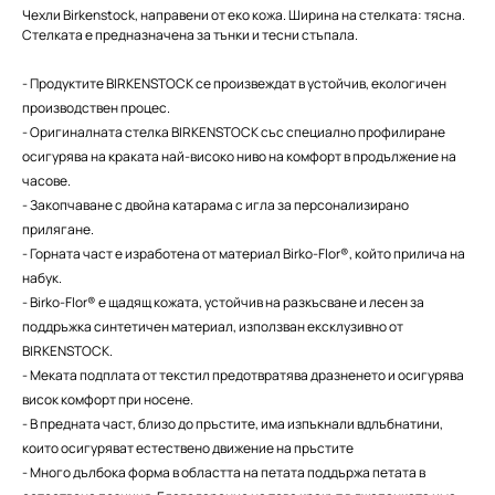
Чехли Birkenstock, направени от еко кожа. Ширина на стелката: тясна.
Стелката е предназначена за тънки и тесни стъпала.
- Продуктите BIRKENSTOCK се произвеждат в устойчив, екологичен
производствен процес.
- Оригиналната стелка BIRKENSTOCK със специално профилиране
осигурява на краката най-високо ниво на комфорт в продължение на
часове.
- Закопчаване с двойна катарама с игла за персонализирано
прилягане.
- Горната част е изработена от материал Birko-Flor®, който прилича на
набук.
- Birko-Flor® е щадящ кожата, устойчив на разкъсване и лесен за
поддръжка синтетичен материал, използван ексклузивно от
BIRKENSTOCK.
- Меката подплата от текстил предотвратява дразненето и осигурява
висок комфорт при носене.
- В предната част, близо до пръстите, има изпъкнали вдлъбнатини,
които осигуряват естествено движение на пръстите
- Много дълбока форма в областта на петата поддържа петата в