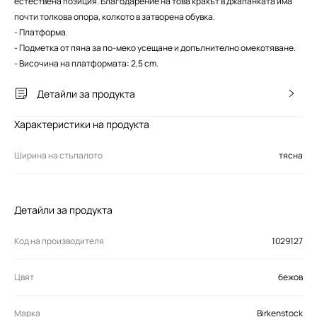
естествена позиция. Благодарение на това кракът в джапанката има
почти толкова опора, колкото в затворена обувка.
- Платформа.
- Подметка от пяна за по-меко усещане и допълнително омекотяване.
- Височина на платформата: 2,5 cm.
Детайли за продукта
Характеристики на продукта
Ширина на стъпалото
тясна
Детайли за продукта
Код на производителя
1029127
Цвят
бежов
Марка
Birkenstock