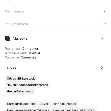
Производител
Код на продукта
Материал
Горна част
:
Синтетика
Вътрешна част
:
Текстил
Подметка
:
Синтетика
Тагове
Обувки Birkenstock
Чехли и сандали Birkenstock
Чехли Birkenstock
Дамски чехли Crocs
Дамски чехли Birkenstock
Дамски чехли adidas Originals
Дамски джапанки Birkenstock