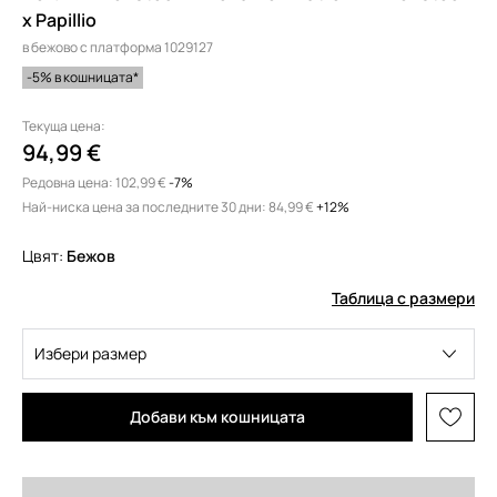
x Papillio
в бежово с платформа 1029127
-5% в кошницата*
Текуща цена:
94,99 €
Редовна цена:
102,99 €
-7%
Най-ниска цена за последните 30 дни:
84,99 €
 +12%
Цвят:
бежов
Таблица с размери
Избери размер
Добави към кошницата