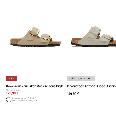
-18%
-15% в кошницата*
Кожени чехли Birkenstock Arizona Big Buckle
Текуща цена:
129,90 €
149,90 €
Редовна цена:
159,90 €
Най-ниска цена:
159,90 €