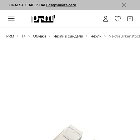
FINAL SALE ЗАПОЧНА!
Пазарувайте сега
Изпращане до 24 часа >
PRM
Тя
Обувки
Чехли и сандали
Чехли