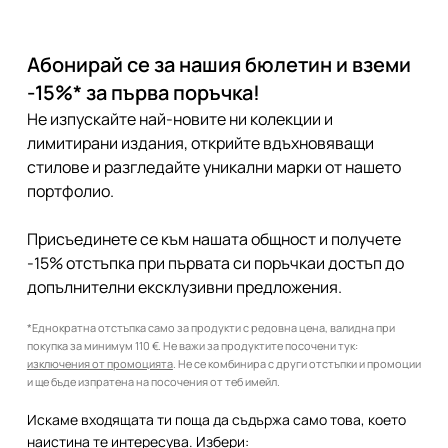
Абонирай се за нашия бюлетин и вземи
-15%* за първа поръчка!
Не изпускайте най-новите ни колекции и
лимитирани издания, открийте вдъхновяващи
стилове и разгледайте уникални марки от нашето
портфолио.
Присъединете се към нашата общност и получете
-15% отстъпка при първата си поръчкаи достъп до
допълнителни ексклузивни предложения.
*Еднократна отстъпка само за продукти с редовна цена, валидна при
покупка за минимум 110 €. Не важи за продуктите посочени тук:
изключения от промоцията
. Не се комбинира с други отстъпки и промоции
и ще бъде изпратена на посочения от теб имейл.
Искаме входящата ти поща да съдържа само това, което
наистина те интересува. Избери: