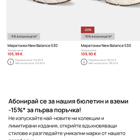
-20%
-5% в кошницата*
-15% в кошницата*
Маратонки New Balance 530
Маратонки New Balance 530
Текуща цена:
Текуща цена:
105,99 €
109,90 €
Редовна цена:
129,90 €
Редовна цена:
138,00 €
Най-ниска цена:
109,90 €
Най-ниска цена:
138,00 €
Абонирай се за нашия бюлетин и вземи
-15%* за първа поръчка!
Не изпускайте най-новите ни колекции и
лимитирани издания, открийте вдъхновяващи
стилове и разгледайте уникални марки от нашето