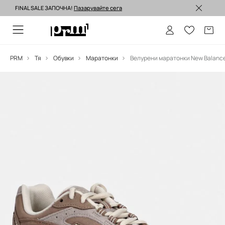
FINAL SALE ЗАПОЧНА!
Пазарувайте сега
Изпращане до 24 часа >
PRM
Тя
Обувки
Маратонки