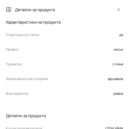
Детайли за продукта
Характеристики на продукта
Отделящи се стелки
да
Профил
нисък
Подметка
с пяна
Закрепване и регулиране
връзване
Вид подметка
равна
Детайли за продукта
Код на производителя
U204LMMA