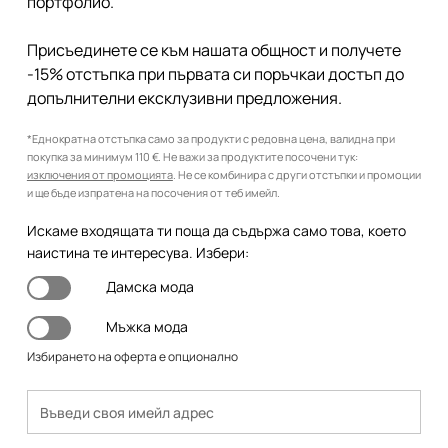
портфолио.
Присъединете се към нашата общност и получете
-15% отстъпка при първата си поръчкаи достъп до
допълнителни ексклузивни предложения.
*Еднократна отстъпка само за продукти с редовна цена, валидна при
покупка за минимум 110 €. Не важи за продуктите посочени тук:
изключения от промоцията
. Не се комбинира с други отстъпки и промоции
и ще бъде изпратена на посочения от теб имейл.
Искаме входящата ти поща да съдържа само това, което
наистина те интересува. Избери:
Дамска мода
Мъжка мода
Избирането на оферта е опционално