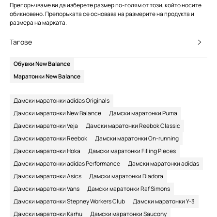
Препоръчваме ви да изберете размер по-голям от този, който носите
обикновено. Препоръката се основава на размерите на продукта и
размера на марката.
Тагове
Обувки New Balance
Маратонки New Balance
Дамски маратонки adidas Originals
Дамски маратонки New Balance
Дамски маратонки Puma
Дамски маратонки Veja
Дамски маратонки Reebok Classic
Дамски маратонки Reebok
Дамски маратонки On-running
Дамски маратонки Hoka
Дамски маратонки Filling Pieces
Дамски маратонки adidas Performance
Дамски маратонки adidas
Дамски маратонки Asics
Дамски маратонки Diadora
Дамски маратонки Vans
Дамски маратонки Raf Simons
Дамски маратонки Stepney Workers Club
Дамски маратонки Y-3
Дамски маратонки Karhu
Дамски маратонки Saucony