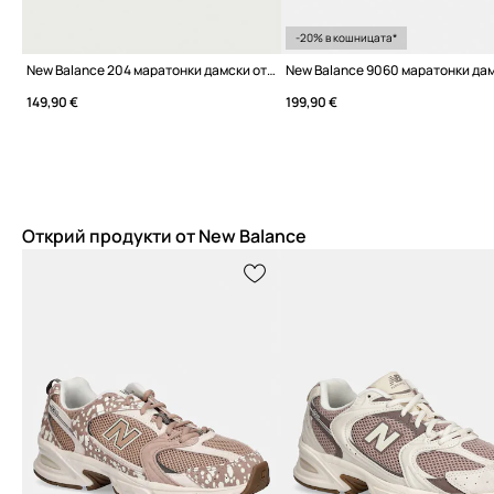
-20% в кошницата*
New Balance 204 маратонки дамски от велур
New Balance 9060 маратонки да
149,90 €
199,90 €
Открий продукти от New Balance