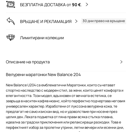
БЕЗПЛАТНА ДОСТАВКА от
90 €
.
30 дни право на връщане
ВРЪЩАНЕ И РЕКЛАМАЦИЯ
Лимитирани колекции
Описание на продукта
Велурени маратонки New Balance 204
New Balance U204 са емблематични Маратонки, които съчетават
спортно наследство с модерен стил, за жени, които ценят комфорта и
елегантността. Този модел, вдъхновен от вечната естетика, се
завръща в наситен кафяв нюанс, който перфектно подчертава неговия
универсален характер. Изработени от луксозна велурена кожа, те
предлагат не само изискан вид, но и удоволствие при носене през
целия ден. Леката подметка от пяна прави всяка стъпка плавна,
идеална за градски приключения или релаксиращи разходки. Това е
перфектният избор за пролетни утрини, летни вечери или есенни дни,