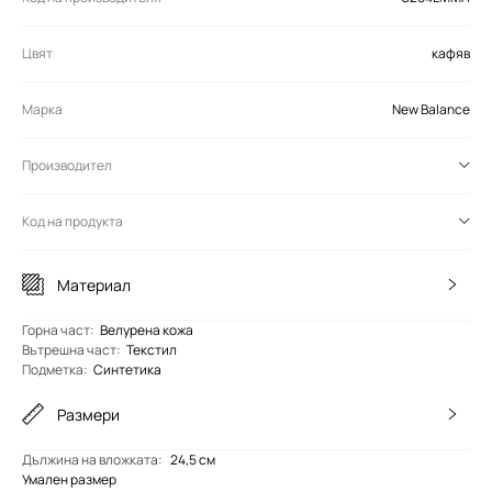
Цвят
кафяв
Марка
New Balance
Производител
Код на продукта
Материал
Горна част
:
Велурена кожа
Вътрешна част
:
Текстил
Подметка
:
Синтетика
Размери
Дължина на вложката
:
24,5 см
Умален размер