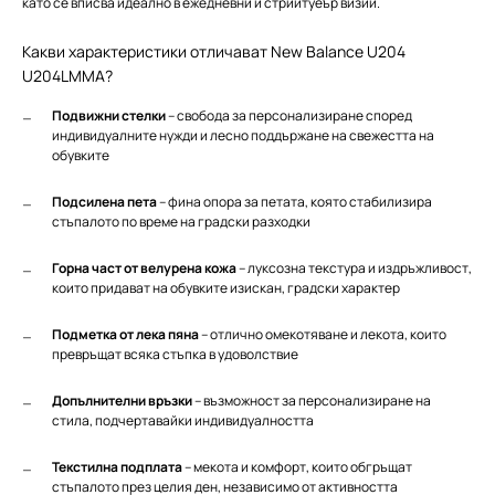
като се вписва идеално в ежедневни и стрийтуеър визии.
Какви характеристики отличават New Balance U204
U204LMMA?
Подвижни стелки
– свобода за персонализиране според
индивидуалните нужди и лесно поддържане на свежестта на
обувките
Подсилена пета
– фина опора за петата, която стабилизира
стъпалото по време на градски разходки
Горна част от велурена кожа
– луксозна текстура и издръжливост,
които придават на обувките изискан, градски характер
Подметка от лека пяна
– отлично омекотяване и лекота, които
превръщат всяка стъпка в удоволствие
Допълнителни връзки
– възможност за персонализиране на
стила, подчертавайки индивидуалността
Текстилна подплата
– мекота и комфорт, които обгръщат
стъпалото през целия ден, независимо от активността