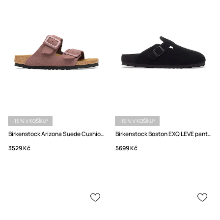
-15 % V KOŠÍKU*
-15 % V KOŠÍKU*
Birkenstock Arizona Suede Cushion Buckle pantofle dámské semišové
Birkenstock Boston EXQ LEVE pantofle nazouváky dámské semišové
3529 Kč
5699 Kč