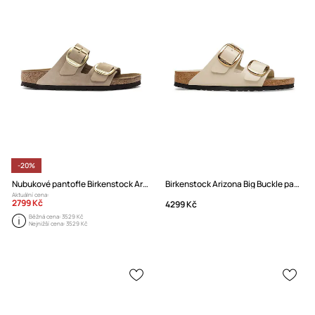
-20%
Nubukové pantofle Birkenstock Arizona Big Buckle
Birkenstock Arizona Big Buckle pantofle na plochém podpatku dámské kožené
Aktuální cena:
2799 Kč
4299 Kč
Běžná cena:
3529 Kč
Nejnižší cena:
3529 Kč