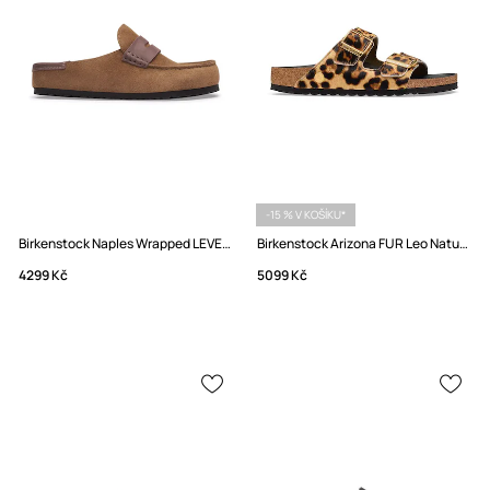
-15 % V KOŠÍKU*
Birkenstock Naples Wrapped LEVE/LEOI pantofle nazouváky dámské kožené
Birkenstock Arizona FUR Leo Natural HEX pantofle na plochém podpatku dámské kožené
4299 Kč
5099 Kč