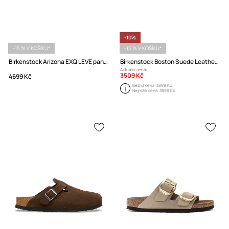
-10%
-15 % V KOŠÍKU*
-15 % V KOŠÍKU*
Birkenstock Arizona EXQ LEVE pantofle dámské semišové
Birkenstock Boston Suede Leather pantofle nazouváky dámské semišové
Aktuální cena:
3509 Kč
4699 Kč
Běžná cena:
3899 Kč
Nejnižší cena:
3899 Kč