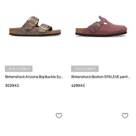
-15 % V KOŠÍKU*
-15 % V KOŠÍKU*
Birkenstock Arizona Big Buckle Synthetics Python pantofle dámské kožené
Birkenstock Boston SFB LEVE pantofle nazouváky dámské semišové
3029 Kč
4299 Kč