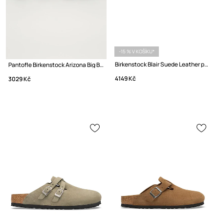
-15 % V KOŠÍKU*
Birkenstock Blair Suede Leather pantofle nazouváky dámské semišové
Pantofle Birkenstock Arizona Big Buckle
4149 Kč
3029 Kč