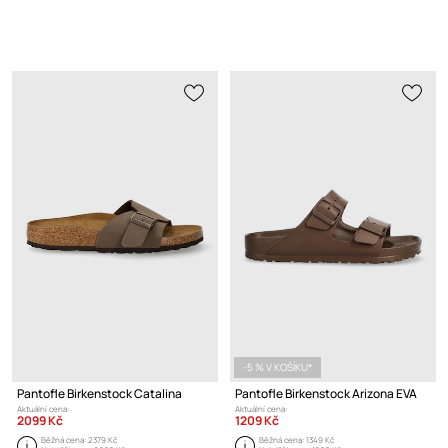
-5 % V KOŠÍKU*
Pantofle Birkenstock Catalina
Pantofle Birkenstock Arizona EVA
Aktuální cena:
Aktuální cena:
2099 Kč
1209 Kč
Běžná cena:
2379 Kč
Běžná cena:
1349 Kč