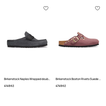
Birkenstock Naples Wrapped double stitch Mixed Leather pantofle nazouváky semišové
Birkenstock Boston Rivets Suede Leather pantofle dámské semišové
4149 Kč
4749 Kč