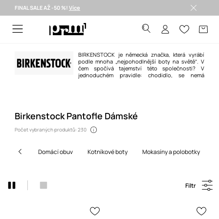
FINAL SALE AŽ -50 %!
Více
Doručení i do 24 h >
BIRKENSTOCK je německá značka, která vyrábí
podle mnoha „nejpohodlnější boty na světě“. V
čem spočívá tajemství této společnosti? V
jednoduchém pravidle: chodidlo, se nemá
přizpůsobovat tvaru boty, ale bota má být přizpůsobená tvaru chodidla. V
obuvi Birkenstock je tomu tak vždy, a proto si Vaše chodidla mohou chůzi
užívat bez jakýchkoliv nepříjemných efektů. Přesvědčte se!
Birkenstock Pantofle Dámské
Počet vybraných produktů: 230
domácí obuv
kotníkové boty
mokasíny a polobotky
Filtr