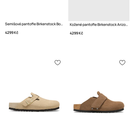
Semišové pantofle Birkenstock Boston Braided
Kožené pantofle Birkenstock Arizona Big Buckle
4299 Kč
4299 Kč