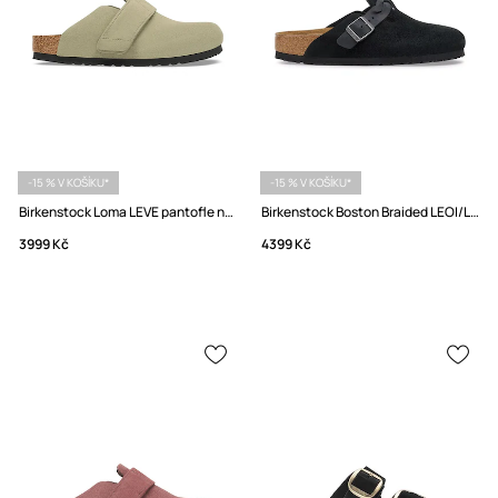
-15 % V KOŠÍKU*
-15 % V KOŠÍKU*
Birkenstock Loma LEVE pantofle nazouváky dámské semišové
Birkenstock Boston Braided LEOI/LEVE pantofle nazouváky dámské semišové
3999 Kč
4399 Kč