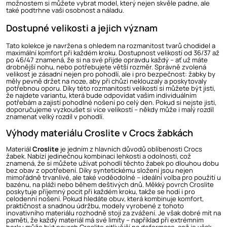
možnostem si můžete vybrat model, který nejen skvěle padne, ale
také podtrhne vaši osobnost a náladu.
Dostupné velikosti a jejich význam
Tato kolekce je navržena s ohledem na rozmanitost tvarů chodidel a
maximální komfort při každém kroku. Dostupnost velikostí od 36/37 až
po 46/47 znamená, že si na své přijde opravdu každý – ať už máte
drobnější nohu, nebo potřebujete větší rozměr. Správně zvolená
velikost je zásadní nejen pro pohodlí, ale i pro bezpečnost: žabky by
měly pevně držet na noze, aby při chůzi neklouzaly a poskytovaly
potřebnou oporu. Díky této rozmanitosti velikostí si můžete být jisti,
že najdete variantu, která bude odpovídat vašim individuálním
potřebám a zajistí pohodlné nošení po celý den. Pokud si nejste jisti,
doporučujeme vyzkoušet si více velikostí – někdy může i malý rozdíl
znamenat velký rozdíl v pohodlí.
Výhody materiálu Croslite v Crocs žabkách
Materiál
Croslite
je jedním z hlavních důvodů oblíbenosti Crocs
žabek. Nabízí jedinečnou kombinaci lehkosti a odolnosti, což
znamená, že si můžete užívat pohodlí těchto žabek po dlouhou dobu
bez obav z opotřebení. Díky syntetickému složení jsou nejen
mimořádně trvanlivé, ale také voděodolné – ideální volba pro použití u
bazénu, na pláži nebo během deštivých dnů. Měkký povrch Croslite
poskytuje příjemný pocit při každém kroku, takže se hodí i pro
celodenní nošení. Pokud hledáte obuv, která kombinuje komfort,
praktičnost a snadnou údržbu, modely vyrobené z tohoto
inovativního materiálu rozhodně stojí za zvážení. Je však dobré mít na
paměti, že každý materiál má své limity – například při extrémním