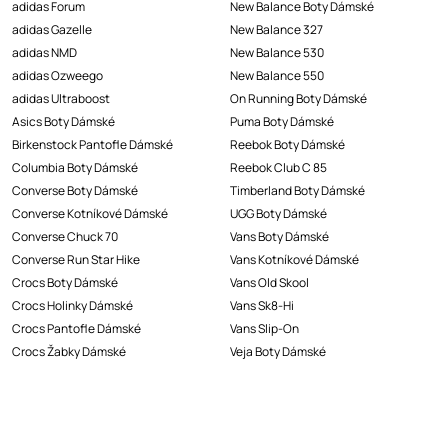
adidas Forum
New Balance Boty Dámské
adidas Gazelle
New Balance 327
adidas NMD
New Balance 530
adidas Ozweego
New Balance 550
adidas Ultraboost
On Running Boty Dámské
Asics Boty Dámské
Puma Boty Dámské
Birkenstock Pantofle Dámské
Reebok Boty Dámské
Columbia Boty Dámské
Reebok Club C 85
Converse Boty Dámské
Timberland Boty Dámské
Converse Kotníkové Dámské
UGG Boty Dámské
Converse Chuck 70
Vans Boty Dámské
Converse Run Star Hike
Vans Kotníkové Dámské
Crocs Boty Dámské
Vans Old Skool
Crocs Holinky Dámské
Vans Sk8-Hi
Crocs Pantofle Dámské
Vans Slip-On
Crocs Žabky Dámské
Veja Boty Dámské