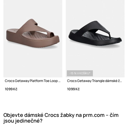
-15 % V KOŠÍKU*
Crocs Getaway Platform Toe Loop pantofle dámské
Crocs Getaway Triangle dámské žabky
1099 Kč
1099 Kč
Objevte dámské Crocs žabky na prm.com – čím
jsou jedinečné?