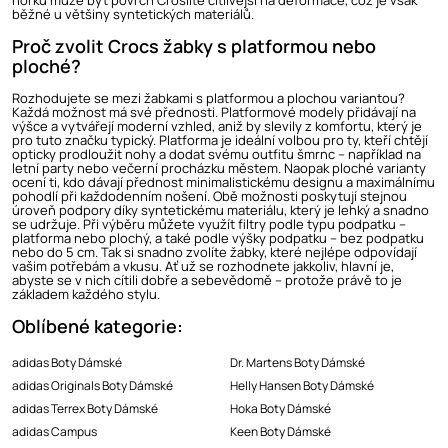
horku může být povrch Croslite citlivější na deformace, což je však
běžné u většiny syntetických materiálů.
Proč zvolit Crocs žabky s platformou nebo
ploché?
Rozhodujete se mezi žabkami s platformou a plochou variantou?
Každá možnost má své přednosti. Platformové modely přidávají na
výšce a vytvářejí moderní vzhled, aniž by slevily z komfortu, který je
pro tuto značku typický. Platforma je ideální volbou pro ty, kteří chtějí
opticky prodloužit nohy a dodat svému outfitu šmrnc – například na
letní party nebo večerní procházku městem. Naopak ploché varianty
ocení ti, kdo dávají přednost minimalistickému designu a maximálnímu
pohodlí při každodenním nošení. Obě možnosti poskytují stejnou
úroveň podpory díky syntetickému materiálu, který je lehký a snadno
se udržuje. Při výběru můžete využít filtry podle typu podpatku –
platforma nebo plochý, a také podle výšky podpatku – bez podpatku
nebo do 5 cm. Tak si snadno zvolíte žabky, které nejlépe odpovídají
vašim potřebám a vkusu. Ať už se rozhodnete jakkoliv, hlavní je,
abyste se v nich cítili dobře a sebevědomě – protože právě to je
základem každého stylu.
Oblíbené kategorie:
adidas Boty Dámské
Dr. Martens Boty Dámské
adidas Originals Boty Dámské
Helly Hansen Boty Dámské
adidas Terrex Boty Dámské
Hoka Boty Dámské
adidas Campus
Keen Boty Dámské