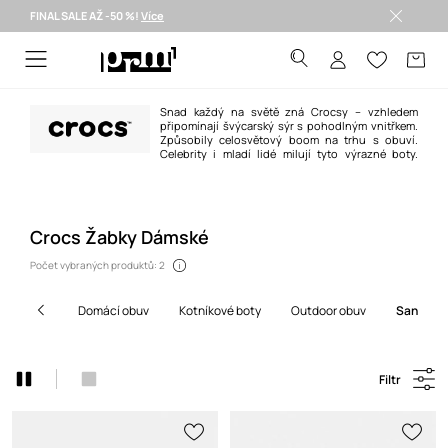
FINAL SALE AŽ -50 %!
Více
Doručení i do 24 h >
Snad každý na světě zná Crocsy – vzhledem
připomínají švýcarský sýr s pohodlným vnitřkem.
Způsobily celosvětový boom na trhu s obuví.
Celebrity i mladí lidé milují tyto výrazné boty.
Kromě nejoblíbenějších dřeváků, v nabídce značky naleznete obuv pro
každou příležitost.
Crocs Žabky Dámské
Počet vybraných produktů: 2
domácí obuv
kotníkové boty
outdoor obuv
sandály 
Filtr