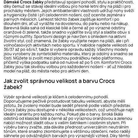
Dámské Crocs žabky
představují spojení pohodlí, stylu a praktičnosti,
díky čemuž se stávají ideální volbou pro horké letní dny na pláži i pro
procházky městem. Jejich antibakteriální vlastnosti udržují nohy svěží
a hygienicky čisté i při celodenním nošení, což oceníte zejména v
parných měsících. Lehkost těchto žabek zajišťuje komfort i po
dlouhém dni, ať už vyrážíte na dovolenou, do parku nebo na nákup.
Barevná škála sahá od klasické bílé a černé až po výrazné odstíny
oranžové či zelené, takže snadno vyjádříte svůj styl a sladíte obuv s
různými outfity. Sportovní design je navržen s ohledem na aktivní
životní styl, což znamená, že žabky využijete nejen na pláži, ale i při
volnočasových aktivitách nebo sportu. V nabídce najdete velikosti od
36/37 až po 46/47, takže si vybere opravdu každý. Všechny modely
jsou vyrobeny ze syntetického materiálu, který je odolný a snadno se
čistí. Můžete si zvolit mezi plochou podrážkou nebo platformou,
přičemž výška podpatku sahá od nulové až po 5 cm. Komfortní Crocs
žabky jsou tak skvělou volbou pro každodenní nošení – ať už hledáte
model na pláž, do města nebo pro aktivní den.
Jak zvolit správnou velikost a barvu Crocs
žabek?
Výběr správné velikosti je klíčem k celodennímu pohodlí.
Doporučujeme pečlivě prostudovat tabulku velikostí, abyste měli
jistotu, že zvolený model bude sedět přesně podle vašich představ.
Crocs žabky jsou dostupné v několika velikostech, což umožňuje najít
ideální variantu pro každou nohu. Pokud jde o barvy, široká škála
odstínů od klasické bílé a černé až po výraznou oranžovou a zelenou
nabízí možnost sladit obuv s vaším šatníkem i osobním stylem. Při
výběru barvy zvažte, zda dáváte přednost univerzálním neutrálním
tónům, které snadno zkombinujete s většinou oblečení, nebo raději
sáhnete po odvážnějších barvách pro výraznější vzhled. Díky těmto