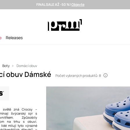
FINAL SALE AŽ -50 %!
Objevte
Doručení i do 24 h >
Vybrané prémiové značky >
SUMMER SALE
e
Releases
Boty
Domácí obuv
cí obuv Dámské
Počet vybraných produktů: 8
 světě zná Crocsy –
mínají švýcarský sýr s
nitřkem. Způsobily
oom na trhu s obuví.
 lidé milují tyto výrazné
oblíbenějších dřeváků, v