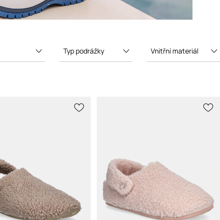
Typ podrážky
Vnitřní materiál