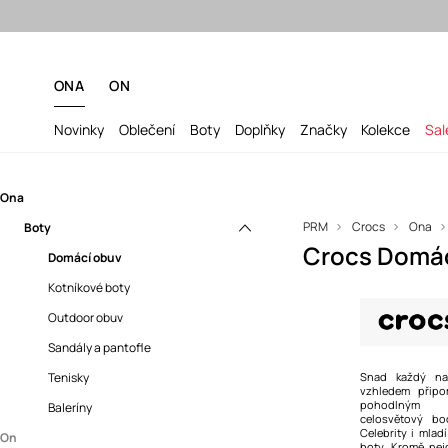
ONA
ON
Novinky
Oblečení
Boty
Doplňky
Značky
Kolekce
Sal
Ona
PRM
Crocs
Ona
Boty
Crocs Domá
Domácí obuv
Kotníkové boty
Outdoor obuv
Sandály a pantofle
Tenisky
Snad každý na
vzhledem připo
pohodlným v
Baleríny
celosvětový b
Celebrity i mladí
On
boty. Kromě nej