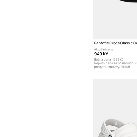
Pantofle Crocs Classic C
Aktuální cena:
949 Kč
Běžná cena:
1399 Kč
Nejnižší cena za posledních 3
poskytnutím slevy:
919 Kč