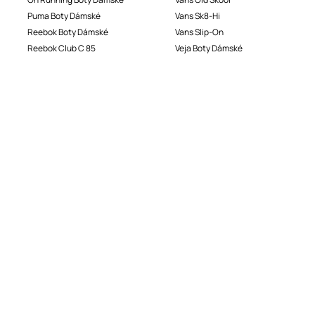
Puma Boty Dámské
Vans Sk8-Hi
Reebok Boty Dámské
Vans Slip-On
Reebok Club C 85
Veja Boty Dámské