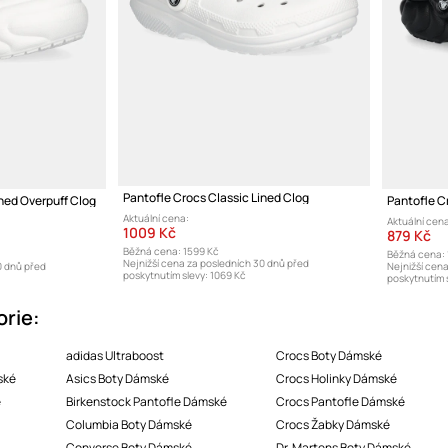
Pantofle Crocs Classic Lined Clog
ined Overpuff Clog
Pantofle C
Aktuální cena:
Aktuální cena
1009 Kč
879 Kč
Běžná cena:
1599 Kč
Běžná cena:
Nejnižší cena za posledních 30 dnů před
0 dnů před
Nejnižší cen
poskytnutím slevy:
1069 Kč
poskytnutím s
orie:
adidas Ultraboost
Crocs Boty Dámské
ské
Asics Boty Dámské
Crocs Holinky Dámské
é
Birkenstock Pantofle Dámské
Crocs Pantofle Dámské
Columbia Boty Dámské
Crocs Žabky Dámské
Converse Boty Dámské
Dr. Martens Boty Dámské