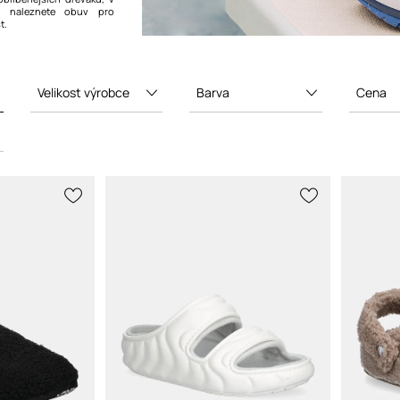
y naleznete obuv pro
t.
Velikost výrobce
Barva
Cena