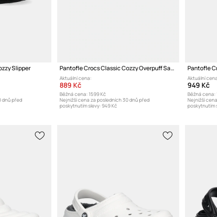
ozzy Slipper
Pantofle Crocs Classic Cozzy Overpuff Sandal
Pantofle C
Aktuální cena:
Aktuální cena
889 Kč
949 Kč
Běžná cena:
1599 Kč
Běžná cena:
0 dnů před
Nejnižší cena za posledních 30 dnů před
Nejnižší cen
poskytnutím slevy:
949 Kč
poskytnutím s