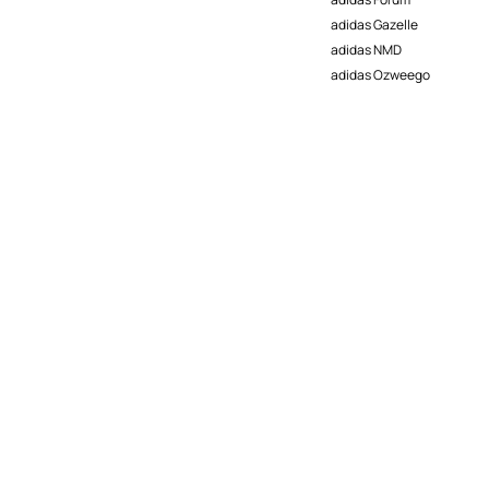
adidas Gazelle
adidas NMD
adidas Ozweego