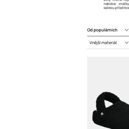
nabídce značk
Boty
každou příležitos
Mokasíny a polobotky
Domácí obuv
Od populárních
Outdoor obuv
Sandály a pantofle
Vnější materiál
Tenisky