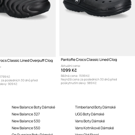
Pantofle Crocs Classic Lined Clog
rocs Classic Lined Overpuff Clog
Aktuální cena:
:
1099 Kč
Běžná cena:
1599 Kč
1799 Kč
Nejnižší cena za posledních 30 dnů před
a za posledních 30 dnů před
poskytnutím slevy:
989 Kč
levy:
909 Kč
New Balance Boty Dámské
Timberland Boty Dámské
New Balance 327
UGG Boty Dámské
New Balance 530
Vans Boty Dámské
New Balance 550
Vans Kotníkové Dámské
On Running Boty Dámské
Vans Old Skool