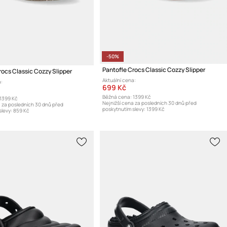
-50%
Pantofle Crocs Classic Cozzy Slipper
rocs Classic Cozzy Slipper
Aktuální cena:
:
699 Kč
Běžná cena:
1399 Kč
1399 Kč
Nejnižší cena za posledních 30 dnů před
a za posledních 30 dnů před
poskytnutím slevy:
1399 Kč
levy:
859 Kč