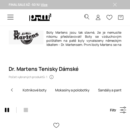
FINAL SALE AŽ -50 %!
Více
Doručení i do 24 h >
Boty Martens jsou tak slavné, že je nemusíte
nikomu představovat! Boty se vzduchovým
polštářem na patě byly vynalezeny německým
lékařem - Dr. Martensem. První boty Martens se na
trhu objevily v roce 1960. Brzy se prosadily v hudebních subkulturách a
jsou velmi módní i dnes. Nosili a nosí je například takové hvězdy jako Iggy
Pop, Miley Cyrus nebo Gwen Stefani.
Dr. Martens Tenisky Dámské
Počet vybraných produktů: 1
kotníkové boty
mokasíny a polobotky
sandály a pantofle
Filtr