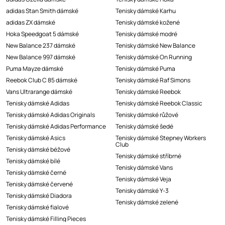
adidas Stan Smith dámské
Tenisky dámské Karhu
adidas ZX dámské
Tenisky dámské kožené
Hoka Speedgoat 5 dámské
Tenisky dámské modré
New Balance 237 dámské
Tenisky dámské New Balance
New Balance 997 dámské
Tenisky dámské On Running
Puma Mayze dámské
Tenisky dámské Puma
Reebok Club C 85 dámské
Tenisky dámské Raf Simons
Vans Ultrarange dámské
Tenisky dámské Reebok
Tenisky dámské Adidas
Tenisky dámské Reebok Classic
Tenisky dámské Adidas Originals
Tenisky dámské růžové
Tenisky dámské Adidas Performance
Tenisky dámské šedé
Tenisky dámské Asics
Tenisky dámské Stepney Workers
Club
Tenisky dámské béžové
Tenisky dámské stříbrné
Tenisky dámské bílé
Tenisky dámské Vans
Tenisky dámské černé
Tenisky dámské Veja
Tenisky dámské červené
Tenisky dámské Y-3
Tenisky dámské Diadora
Tenisky dámské zelené
Tenisky dámské fialové
Tenisky dámské Filling Pieces