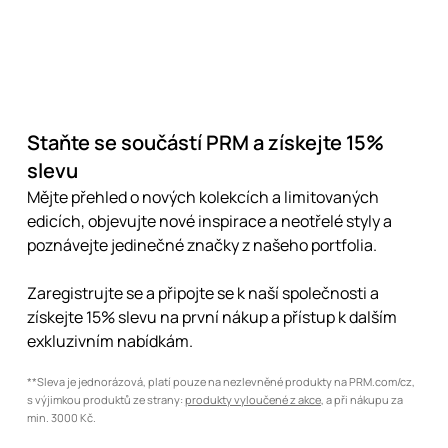
Staňte se součástí PRM a získejte 15%
slevu
Mějte přehled o nových kolekcích a limitovaných
edicích, objevujte nové inspirace a neotřelé styly a
poznávejte jedinečné značky z našeho portfolia.
Zaregistrujte se a připojte se k naší společnosti a
získejte 15% slevu na první nákup a přístup k dalším
exkluzivním nabídkám.
**Sleva je jednorázová, platí pouze na nezlevněné produkty na PRM.com/cz,
s výjimkou produktů ze strany:
produkty vyloučené z akce
, a při nákupu za
min. 3000 Kč.