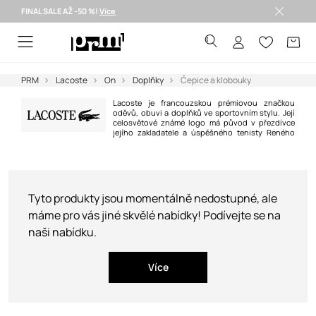
FINAL SALE AŽ -50 %!
Více
Doručení i do 24 h >
PRM
Lacoste
On
Doplňky
Čepice a klobouky
Lacoste je francouzskou prémiovou značkou
oděvů, obuvi a doplňků ve sportovním stylu. Její
celosvětové známé logo má původ v přezdívce
jejího zakladatele a úspěšného tenisty Reného
"aligátora" Lacosteho, kterou získal zásluhou své vytrvalosti na kurtu. Dnes
je značka světoznámá především díky vynikající kvalitě, pohodlí a
sportovnímu stylu všech jejich výrobků.
Tyto produkty jsou momentálně nedostupné, ale
máme pro vás jiné skvělé nabídky! Podívejte se na
naši nabídku.
Více