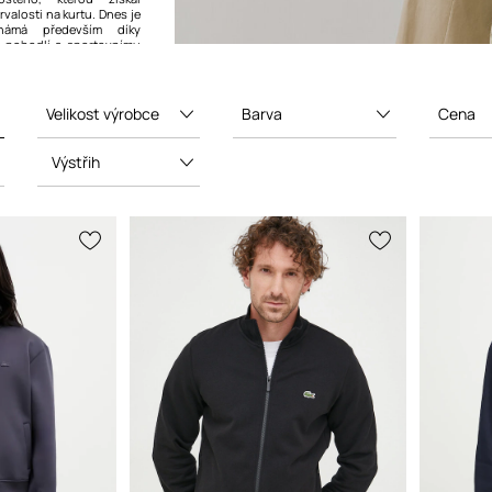
valosti na kurtu. Dnes je
námá především díky
tě, pohodlí a sportovnímu
h výrobků.
Velikost výrobce
Barva
Cena
Výstřih