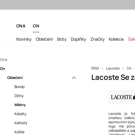
ONA
ON
Novinky
Oblečení
Boty
Doplňky
Značky
Kolekce
Sal
Ona
PRM
Lacoste
On
On
Oblečení
Lacoste Se 
Doplňky
Oblečení
Bundy
Boty
Kabáty
Batohy
Bundy
Kalhoty
Bižuterie
Tenisky
Džíny
Košile
Čepice a klobouky
Mikiny
Mikiny
Kabelky
Kabáty
Lacoste je fr
značkou oděvů
sportovním stylu
Overaly
Ledvinky
Kalhoty
logo má původ
zakladatele a ú
Spodní prádlo
Rukavice
Košile
"aligátora" La