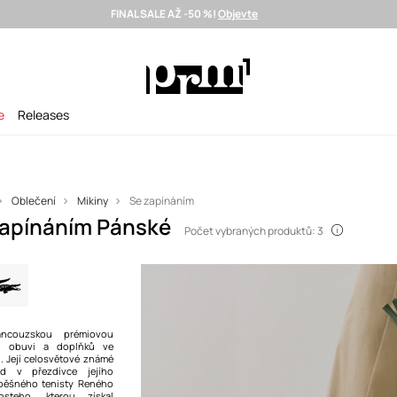
FINAL SALE AŽ -50 %!
Objevte
Doručení i do 24 h >
Vybrané prémiové značky >
SUMMER SALE
e
Releases
Oblečení
Mikiny
Se zapínáním
zapínáním Pánské
Počet vybraných produktů: 3
ancouzskou prémiovou
, obuvi a doplňků ve
. Její celosvětové známé
 v přezdívce jejího
spěšného tenisty Reného
costeho, kterou získal