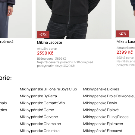
-27%
-27%
a pánská
Mikina Lac
Mikina Lacoste
Aktuální cena
Aktuální cena:
2399 Kč
2399 Kč
Běžná cena:
Běžná cena:
3699 Kč
Nejnižší cen
Nejnižší cena za posledních 30 dnů před
poskytnutím s
poskytnutím slevy:
3329 Kč
orie:
Mikiny panske Billionaire Boys Club
Mikiny panske Dickies
Mikiny panske By Parra
Mikiny panske Drole De Monsie
nals
Mikiny panske Carhartt Wip
Mikiny panske Edwin
tries
Mikiny pánské Černé
Mikiny pánské Fialové
Mikiny pánské Červené
Mikiny panske Filling Pieces
Mikiny panske Champion
Mikiny panske Fjallraven
Mikiny panske Columbia
Mikiny pánské Fleecové