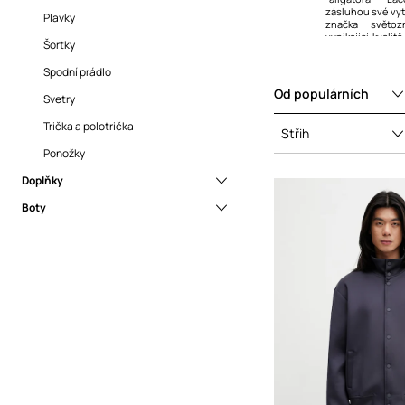
zásluhou své vytr
Sukně
Plavky
značka světoz
vynikající kvali
Svetry
Šortky
stylu všech jejic
Šaty
Spodní prádlo
Od populárních
Šortky
Svetry
Topy a trička
Trička a polotrička
Střih
Ponožky
Ponožky
Doplňky
Boty
Batohy
Čepice a klobouky
Tenisky
Gadgets a doplňky
Ledvinky
Pásky
Peněženky
Rukavice