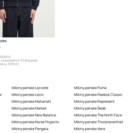
oste
:
3699 Kč
a za posledních 30 dnů před
levy:
3299 Kč
Mikiny panske Lacoste
Mikiny panske Puma
ur
Mikiny panske Levis
Mikiny panske Reebok Classic
Mikiny panske Maharishi
Mikiny panske Represent
Mikiny panske Market
Mikiny pánské Šedé
Mikiny panske New Balance
Mikiny panske The North Face
Mikiny panske Norse Projects
Mikiny panske Thisisneverthat
Mikiny panske Pangaia
Mikiny panske Vans