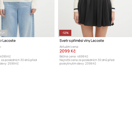
ÍKU*
-12%
tr Lacoste
Svetr s příměsí vlny Lacoste
:
Aktuální cena:
2099 Kč
4099 Kč
Běžná cena:
4699 Kč
a za posledních 30 dnů před
Nejnižší cena za posledních 30 dnů před
levy:
2599 Kč
poskytnutím slevy:
2399 Kč