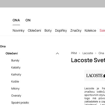
ONA
ON
Novinky
Oblečení
Boty
Doplňky
Značky
Kolekce
Sal
Ona
PRM
Lacoste
Ona
Oblečení
Lacoste Sve
Bundy
Kabáty
Kalhoty
Košile
Mikiny
Lacoste je fr
značkou oděvů
sportovním stylu
Overaly
logo má původ
zakladatele a ú
Spodní prádlo
"aligátora" La