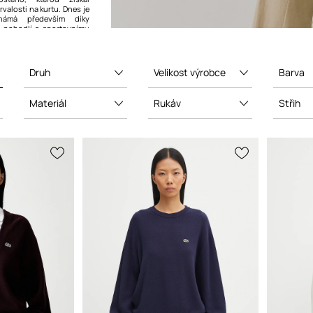
valosti na kurtu. Dnes je
námá především díky
tě, pohodlí a sportovnímu
h výrobků.
Druh
Velikost výrobce
Barva
Materiál
Rukáv
Střih