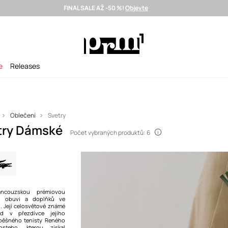
FINAL SALE AŽ -50 %!
Objevte
Doručení i do 24 h >
Vybrané prémiové značky >
SUMMER SALE
e
Releases
Oblečení
Svetry
try Dámské
Počet vybraných produktů: 6
ancouzskou prémiovou
, obuvi a doplňků ve
. Její celosvětové známé
 v přezdívce jejího
spěšného tenisty Reného
costeho, kterou získal