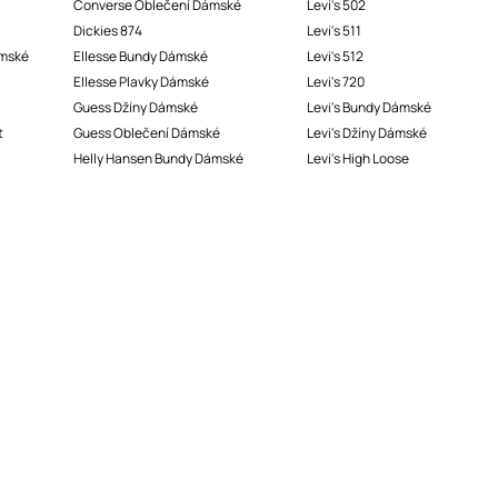
Converse Oblečení Dámské
Levi's 502
Dickies 874
Levi's 511
ámské
Ellesse Bundy Dámské
Levi's 512
Ellesse Plavky Dámské
Levi's 720
Guess Džíny Dámské
Levi's Bundy Dámské
t
Guess Oblečení Dámské
Levi's Džíny Dámské
Helly Hansen Bundy Dámské
Levi's High Loose