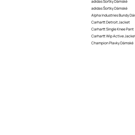
adidas Šortky Dámské
adidas Šortky Dámské
Alpha Industries Bundy D
Carhartt Detroit Jacket
Carhartt Single Knee Pant
Carhartt Wip Active Jacke
Champion Plavky Dámské