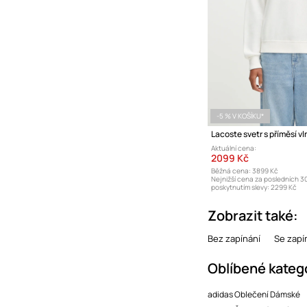
-5 % V KOŠÍKU*
Lacoste svetr s příměsí v
Aktuální cena:
2099 Kč
Běžná cena:
3899 Kč
Nejnižší cena za posledních 3
poskytnutím slevy:
2299 Kč
Zobrazit také:
Bez zapínání
Se zapí
Oblíbené kateg
adidas Oblečení Dámské