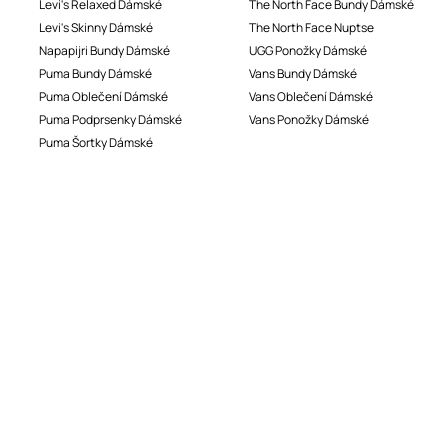
Levi's Relaxed Dámské
The North Face Bundy Dámské
Levi's Skinny Dámské
The North Face Nuptse
Napapijri Bundy Dámské
UGG Ponožky Dámské
Puma Bundy Dámské
Vans Bundy Dámské
Puma Oblečení Dámské
Vans Oblečení Dámské
Puma Podprsenky Dámské
Vans Ponožky Dámské
Puma Šortky Dámské